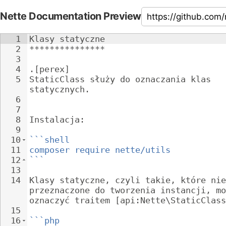
Nette Documentation Preview
1
Klasy statyczne
2
***************
3
4
.[perex]
5
StaticClass służy do oznaczania klas 
statycznych.
6
7
8
Instalacja:
9
10
```shell
11
composer require nette/utils
12
```
13
14
Klasy statyczne, czyli takie, które nie
przeznaczone do tworzenia instancji, mo
oznaczyć traitem [api:Nette\StaticClass
15
16
```php