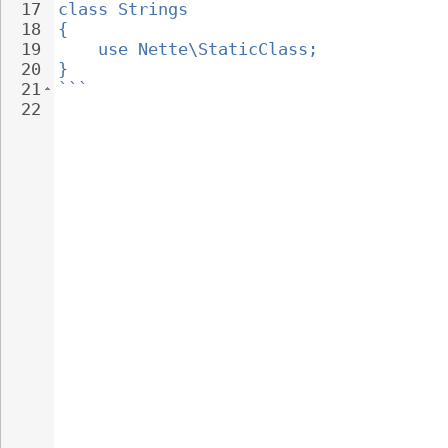
17
class Strings
18
{
19
use Nette\StaticClass;
20
}
21
```
22