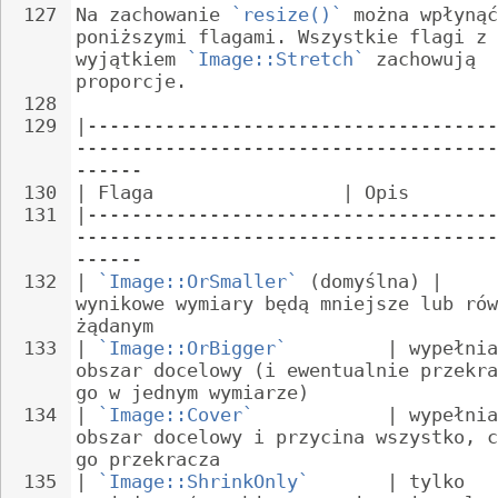
127
Na zachowanie 
`resize()`
 można wpłynąć
poniższymi flagami. Wszystkie flagi z 
wyjątkiem 
`Image::Stretch`
 zachowują 
proporcje.
128
129
|-------------------------------------
--------------------------------------
------
130
| Flaga                 | Opis
131
|-------------------------------------
--------------------------------------
------
132
| 
`Image::OrSmaller`
 (domyślna) | 
wynikowe wymiary będą mniejsze lub rów
żądanym
133
| 
`Image::OrBigger`
         | wypełnia
obszar docelowy (i ewentualnie przekra
go w jednym wymiarze)
134
| 
`Image::Cover`
            | wypełnia
obszar docelowy i przycina wszystko, c
go przekracza
135
| 
`Image::ShrinkOnly`
       | tylko 