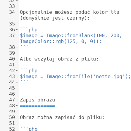
32
```
33
34
Opcjonalnie możesz podać kolor tła 
(domyślnie jest czarny):
35
36
```php
37
$image = Image::fromBlank(100, 200, 
ImageColor::rgb(125, 0, 0));
38
```
39
40
Albo wczytaj obraz z pliku:
41
42
```php
43
$image = Image::fromFile('nette.jpg');
44
```
45
46
47
Zapis obrazu
48
============
49
50
Obraz można zapisać do pliku:
51
52
```php