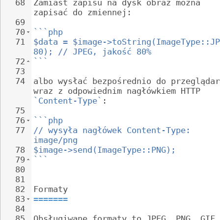
68
Zamiast zapisu na dysk obraz można 
zapisać do zmiennej:
69
70
```php
71
$data = $image->toString(ImageType::JP
80); // JPEG, jakość 80%
72
```
73
74
albo wysłać bezpośrednio do przeglądar
wraz z odpowiednim nagłówkiem HTTP 
`Content-Type`
:
75
76
```php
77
// wysyła nagłówek Content-Type: 
image/png
78
$image->send(ImageType::PNG);
79
```
80
81
82
Formaty
83
=======
84
85
Obsługiwane formaty to JPEG, PNG, GIF,