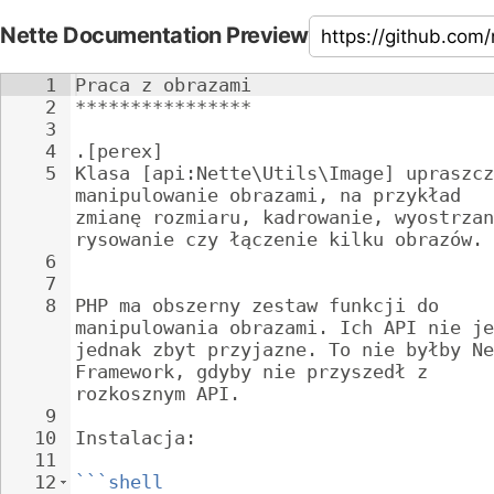
Nette Documentation Preview
1
Praca z obrazami
2
****************
3
4
.[perex]
5
Klasa [api:Nette\Utils\Image] upraszcz
manipulowanie obrazami, na przykład 
zmianę rozmiaru, kadrowanie, wyostrzan
rysowanie czy łączenie kilku obrazów.
6
7
8
PHP ma obszerny zestaw funkcji do 
manipulowania obrazami. Ich API nie je
jednak zbyt przyjazne. To nie byłby Ne
Framework, gdyby nie przyszedł z 
rozkosznym API.
9
10
Instalacja:
11
12
```shell