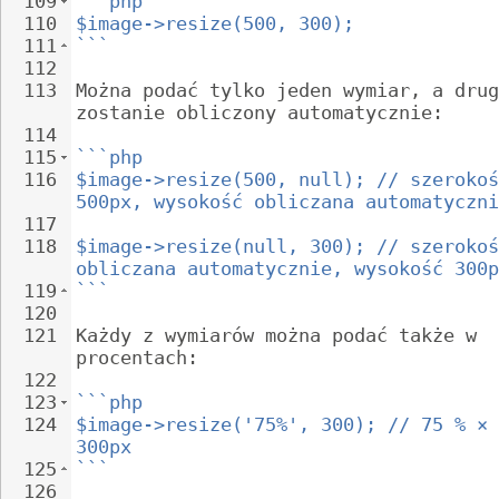
109
```php
110
$image->resize(500, 300);
111
```
112
113
Można podać tylko jeden wymiar, a drug
zostanie obliczony automatycznie:
114
115
```php
116
$image->resize(500, null); // szerokoś
500px, wysokość obliczana automatyczni
117
118
$image->resize(null, 300); // szerokoś
obliczana automatycznie, wysokość 300p
119
```
120
121
Każdy z wymiarów można podać także w 
procentach:
122
123
```php
124
$image->resize('75%', 300); // 75 % × 
300px
125
```
126