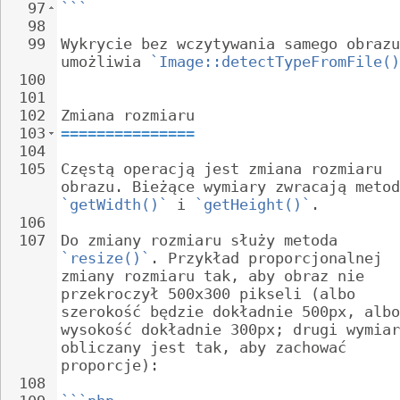
97
```
98
99
Wykrycie bez wczytywania samego obrazu
umożliwia 
`Image::detectTypeFromFile()
100
101
102
Zmiana rozmiaru
103
===============
104
105
Częstą operacją jest zmiana rozmiaru 
obrazu. Bieżące wymiary zwracają metod
`getWidth()`
 i 
`getHeight()`
.
106
107
Do zmiany rozmiaru służy metoda 
`resize()`
. Przykład proporcjonalnej 
zmiany rozmiaru tak, aby obraz nie 
przekroczył 500x300 pikseli (albo 
szerokość będzie dokładnie 500px, albo
wysokość dokładnie 300px; drugi wymiar
obliczany jest tak, aby zachować 
proporcje):
108