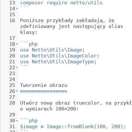
13
composer require nette/utils
14
```
15
16
Poniższe przykłady zakładają, że 
zdefiniowany jest następujący alias 
klasy:
17
18
```php
19
use Nette\Utils\Image;
20
use Nette\Utils\ImageColor;
21
use Nette\Utils\ImageType;
22
```
23
24
25
Tworzenie obrazu
26
================
27
28
Utwórz nowy obraz truecolor, na przykł
o wymiarach 100×200:
29
30
```php
31
$image = Image::fromBlank(100, 200);