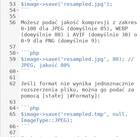
53
$image->save('resampled.jpg');
54
```
55
56
Możesz podać jakość kompresji z zakres
0-100 dla JPEG (domyślnie 85), WEBP 
(domyślnie 80) i AVIF (domyślnie 30) o
0-9 dla PNG (domyślnie 9):
57
58
```php
59
$image->save('resampled.jpg', 80); // 
JPEG, jakość 80%
60
```
61
62
Jeśli format nie wynika jednoznacznie 
rozszerzenia pliku, można go podać za 
pomocą [stałej |#Formaty]:
63
64
```php
65
$image->save('resampled.tmp', null, 
ImageType::JPEG);
66
```
67