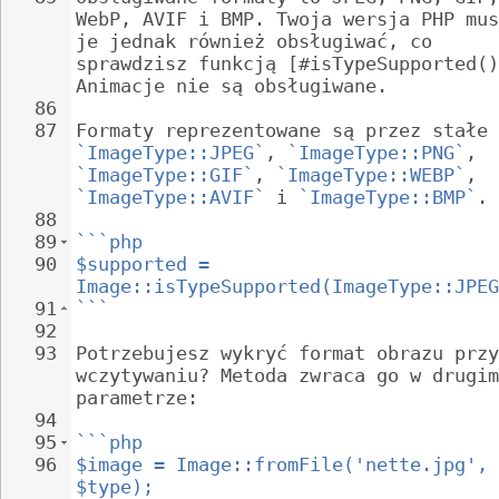
WebP, AVIF i BMP. Twoja wersja PHP mus
je jednak również obsługiwać, co 
sprawdzisz funkcją [#isTypeSupported()
Animacje nie są obsługiwane.
86
87
Formaty reprezentowane są przez stałe 
`ImageType::JPEG`
, 
`ImageType::PNG`
, 
`ImageType::GIF`
, 
`ImageType::WEBP`
, 
`ImageType::AVIF`
 i 
`ImageType::BMP`
.
88
89
```php
90
$supported = 
Image::isTypeSupported(ImageType::JPEG
91
```
92
93
Potrzebujesz wykryć format obrazu przy
wczytywaniu? Metoda zwraca go w drugim
parametrze:
94
95
```php
96
$image = Image::fromFile('nette.jpg', 
$type);