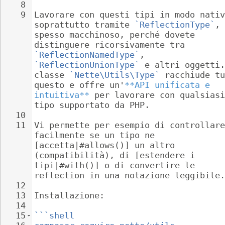
8
9
Lavorare con questi tipi in modo nativ
soprattutto tramite 
`ReflectionType`
, 
spesso macchinoso, perché dovete 
distinguere ricorsivamente tra 
`ReflectionNamedType`
, 
`ReflectionUnionType`
 e altri oggetti.
classe 
`Nette\Utils\Type`
 racchiude tu
questo e offre un'
**API unificata e 
intuitiva**
 per lavorare con qualsiasi
tipo supportato da PHP.
10
11
Vi permette per esempio di controllare
facilmente se un tipo ne 
[accetta|#allows()] un altro 
(compatibilità), di [estendere i 
tipi|#with()] o di convertire le 
reflection in una notazione leggibile.
12
13
Installazione:
14
15
```shell