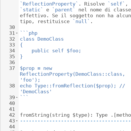
`ReflectionProperty`
. Risolve 
`self`
, 
`static`
 e 
`parent`
 nel nome di classe
effettivo. Se il soggetto non ha alcun
tipo, restituisce 
`null`
.
30
31
```php
32
class DemoClass
33
{
34
public self $foo;
35
}
36
37
$prop = new 
ReflectionProperty(DemoClass::class, 
'foo');
38
echo Type::fromReflection($prop); // 
'DemoClass'
39
```
40
41
42
fromString(string $type): Type .[metho
43
--------------------------------------
44