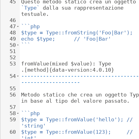
45
Questo metodo statico crea un oggetto 
`Type`
 dalla sua rappresentazione 
testuale.
46
47
```php
48
$type = Type::fromString('Foo|Bar');
49
echo $type;      // 'Foo|Bar'
50
```
51
52
53
fromValue(mixed $value): Type 
.[method]{data-version:4.0.10}
54
--------------------------------------
-------------------
55
56
Metodo statico che crea un oggetto Typ
in base al tipo del valore passato.
57
58
```php
59
$type = Type::fromValue('hello'); // 
'string'
60
$type = Type::fromValue(123);     // 
'int'