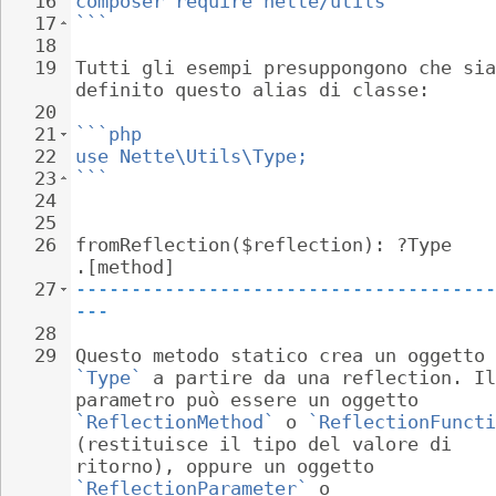
16
composer require nette/utils
17
```
18
19
Tutti gli esempi presuppongono che sia
definito questo alias di classe:
20
21
```php
22
use Nette\Utils\Type;
23
```
24
25
26
fromReflection($reflection): ?Type 
.[method]
27
--------------------------------------
---
28
29
Questo metodo statico crea un oggetto 
`Type`
 a partire da una reflection. Il
parametro può essere un oggetto 
`ReflectionMethod`
 o 
`ReflectionFuncti
(restituisce il tipo del valore di 
ritorno), oppure un oggetto 
`ReflectionParameter`
 o 