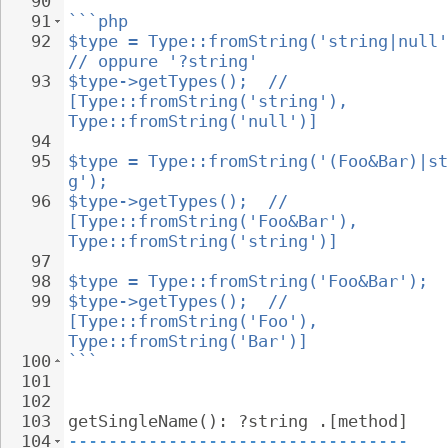
90
91
```php
92
$type = Type::fromString('string|null'
// oppure '?string'
93
$type->getTypes();  // 
[Type::fromString('string'), 
Type::fromString('null')]
94
95
$type = Type::fromString('(Foo&Bar)|st
g');
96
$type->getTypes();  // 
[Type::fromString('Foo&Bar'), 
Type::fromString('string')]
97
98
$type = Type::fromString('Foo&Bar');
99
$type->getTypes();  // 
[Type::fromString('Foo'), 
Type::fromString('Bar')]
100
```
101
102
103
getSingleName(): ?string .[method]
104
----------------------------------