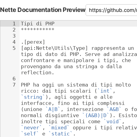
Nette Documentation Preview
1
Tipi di PHP
2
***********
3
4
.[perex]
5
[api:Nette\Utils\Type] rappresenta un 
tipo di dato di PHP. Serve ad analizza
confrontare e manipolare i tipi, che 
provengano da una stringa o dalla 
reflection.
6
7
PHP ha oggi un sistema di tipi molto 
ricco: dai tipi scalari (
`int`
, 
`string`
), agli oggetti e alle 
interfacce, fino ai tipi complessi 
(unione 
`A|B`
, intersezione 
`A&B`
 o fo
normali disgiuntive 
`(A&B)|D`
). Esisto
inoltre tipi speciali come 
`void`
, 
`never`
, 
`mixed`
 oppure i tipi relativ
`self`
 e 
`static`
.