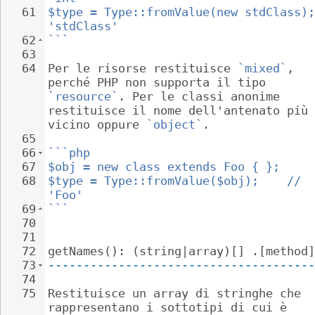
61
$type = Type::fromValue(new stdClass);
'stdClass'
62
```
63
64
Per le risorse restituisce 
`mixed`
, 
perché PHP non supporta il tipo 
`resource`
. Per le classi anonime 
restituisce il nome dell'antenato più 
vicino oppure 
`object`
.
65
66
```php
67
$obj = new class extends Foo { };
68
$type = Type::fromValue($obj);    // 
'Foo'
69
```
70
71
72
getNames(): (string|array)[] .[method]
73
--------------------------------------
74
75
Restituisce un array di stringhe che 
rappresentano i sottotipi di cui è 