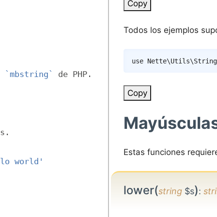
Copy
Todos los ejemplos supo
use
Nette
\
Utils
\
String
 
`mbstring`
 de PHP.
Copy
Mayúsculas
s.
Estas funciones requier
lo world'
lower(
)
string
$s
:
str