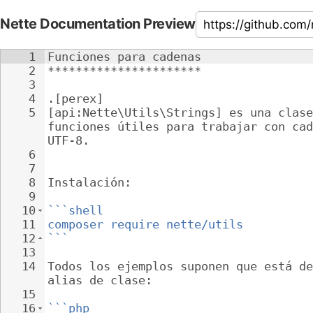
Nette Documentation Preview
1
Funciones para cadenas
2
**********************
3
4
.[perex]
5
[api:Nette\Utils\Strings] es una clase
funciones útiles para trabajar con cad
UTF-8.
6
7
8
Instalación:
9
10
```shell
11
composer require nette/utils
12
```
13
14
Todos los ejemplos suponen que está de
alias de clase:
15
16
```php