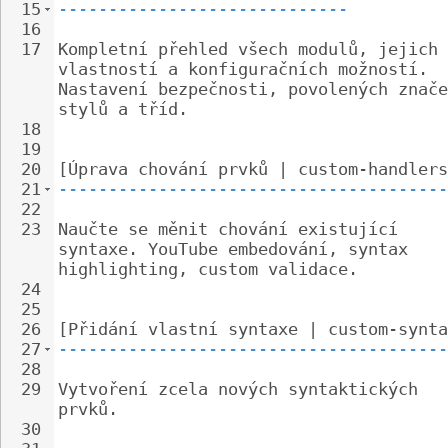
15
-----------------------------
16
17
Kompletní přehled všech modulů, jejich 
vlastností a konfiguračních možností. 
Nastavení bezpečnosti, povolených znače
stylů a tříd.
18
19
20
[Úprava chování prvků | custom-handlers
21
---------------------------------------
22
23
Naučte se měnit chování existující 
syntaxe. YouTube embedování, syntax 
highlighting, custom validace.
24
25
26
[Přidání vlastní syntaxe | custom-synta
27
---------------------------------------
28
29
Vytvoření zcela nových syntaktických 
prvků.
30