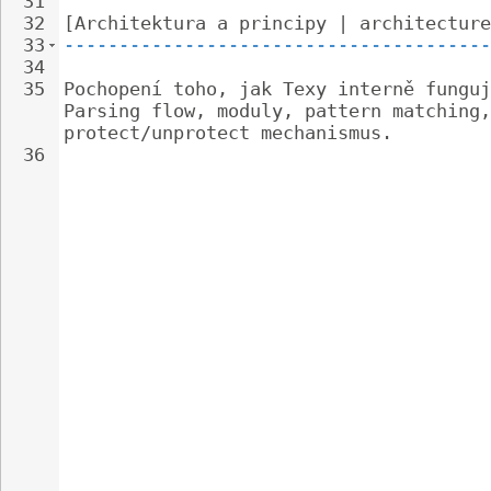
31
32
[Architektura a principy | architecture
33
---------------------------------------
34
35
Pochopení toho, jak Texy interně funguj
Parsing flow, moduly, pattern matching,
protect/unprotect mechanismus.
36