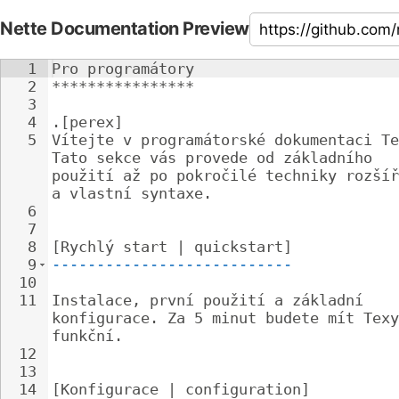
Nette Documentation Preview
1
Pro programátory
2
****************
3
4
.[perex]
5
Vítejte v programátorské dokumentaci Te
Tato sekce vás provede od základního 
použití až po pokročilé techniky rozšíř
a vlastní syntaxe.
6
7
8
[Rychlý start | quickstart]
9
---------------------------
10
11
Instalace, první použití a základní 
konfigurace. Za 5 minut budete mít Texy
funkční.
12
13
14
[Konfigurace | configuration]