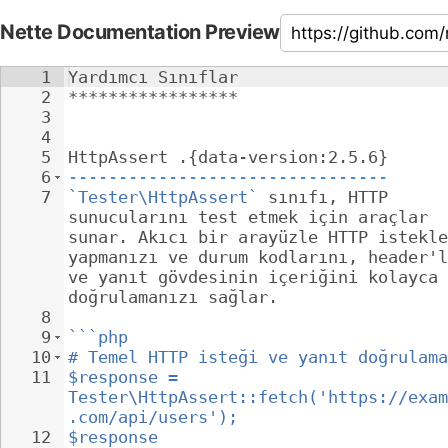
Nette Documentation Preview
1
Yardımcı Sınıflar
2
*****************
3
4
5
HttpAssert .{data-version:2.5.6}
6
--------------------------------
7
`Tester\HttpAssert`
 sınıfı, HTTP 
sunucularını test etmek için araçlar 
sunar. Akıcı bir arayüzle HTTP istekle
yapmanızı ve durum kodlarını, header'l
ve yanıt gövdesinin içeriğini kolayca 
doğrulamanızı sağlar.
8
9
```php
10
# Temel HTTP isteği ve yanıt doğrulama
11
$response = 
Tester\HttpAssert::fetch('https://exam
.com/api/users');
12
$response