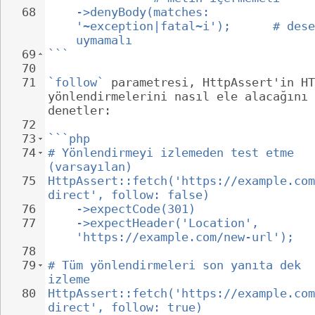
68
->denyBody(matches: 
'~exception|fatal~i');      # dese
uymamalı
69
```
70
71
`follow`
 parametresi, HttpAssert'in HT
yönlendirmelerini nasıl ele alacağını 
denetler:
72
73
```php
74
# Yönlendirmeyi izlemeden test etme 
(varsayılan)
75
HttpAssert::fetch('https://example.com
direct', follow: false)
76
->expectCode(301)
77
->expectHeader('Location', 
'https://example.com/new-url');
78
79
# Tüm yönlendirmeleri son yanıta dek 
izleme
80
HttpAssert::fetch('https://example.com
direct', follow: true)