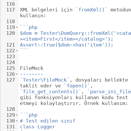
116
117
XML belgeleri için 
`fromXml()`
 metodun
kullanın:
118
119
```php
120
$dom = Tester\DomQuery::fromXml('<cata
><item>First</item></catalog>');
121
Assert::true($dom->has('item'));
122
```
123
124
125
FileMock
126
--------
127
`Tester\FileMock`
, dosyaları bellekte 
taklit eder ve 
`fopen()`
, 
`file_get_contents()`
, 
`parse_ini_file
gibi fonksiyonları kullanan kodu test 
etmeyi kolaylaştırır. Örnek kullanım:
128
129
```php
130
# Test edilen sınıf
131
class Logger