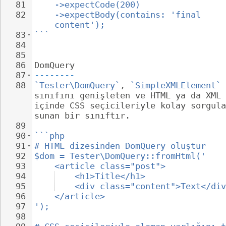
81
->expectCode(200)
82
->expectBody(contains: 'final 
content');
83
```
84
85
86
DomQuery
87
--------
88
`Tester\DomQuery`
, 
`SimpleXMLElement`
sınıfını genişleten ve HTML ya da XML 
içinde CSS seçicileriyle kolay sorgula
sunan bir sınıftır.
89
90
```php
91
# HTML dizesinden DomQuery oluştur
92
$dom = Tester\DomQuery::fromHtml('
93
<article class="post">
94
<h1>Title</h1>
95
<div class="content">Text</div
96
</article>
97
');
98