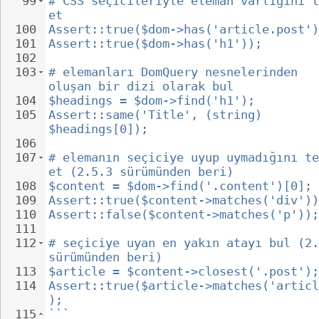
99
# CSS seçicileriyle eleman varlığını t
et
100
Assert::true($dom->has('article.post')
101
Assert::true($dom->has('h1'));
102
103
# elemanları DomQuery nesnelerinden 
oluşan bir dizi olarak bul
104
$headings = $dom->find('h1');
105
Assert::same('Title', (string) 
$headings[0]);
106
107
# elemanın seçiciye uyup uymadığını te
et (2.5.3 sürümünden beri)
108
$content = $dom->find('.content')[0];
109
Assert::true($content->matches('div'))
110
Assert::false($content->matches('p'));
111
112
# seçiciye uyan en yakın atayı bul (2.
sürümünden beri)
113
$article = $content->closest('.post');
114
Assert::true($article->matches('articl
);
115
```