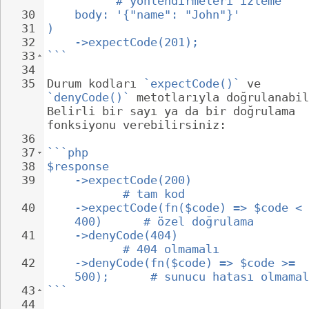
      # yönlendirmeleri izleme
30
body: '{"name": "John"}'
31
)
32
->expectCode(201);
33
```
34
35
Durum kodları 
`expectCode()`
 ve 
`denyCode()`
 metotlarıyla doğrulanabil
Belirli bir sayı ya da bir doğrulama 
fonksiyonu verebilirsiniz:
36
37
```php
38
$response
39
->expectCode(200)                 
       # tam kod
40
->expectCode(fn($code) => $code < 
400)      # özel doğrulama
41
->denyCode(404)                   
       # 404 olmamalı
42
->denyCode(fn($code) => $code >= 
500);      # sunucu hatası olmamal
43
```
44