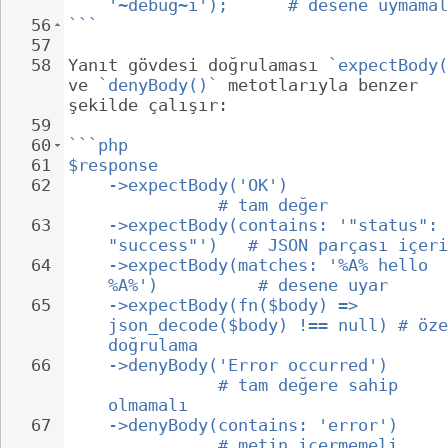
'~debug~i');      # desene uymamal
56
```
57
58
Yanıt gövdesi doğrulaması 
`expectBody(
ve 
`denyBody()`
 metotlarıyla benzer 
şekilde çalışır:
59
60
```php
61
$response
62
->expectBody('OK')                
           # tam değer
63
->expectBody(contains: '"status": 
"success"')   # JSON parçası içeri
64
->expectBody(matches: '%A% hello 
%A%')          # desene uyar
65
->expectBody(fn($body) => 
json_decode($body) !== null) # öze
doğrulama
66
->denyBody('Error occurred')      
           # tam değere sahip 
olmamalı
67
->denyBody(contains: 'error')     
           # metin içermemeli