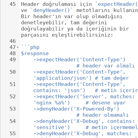
45
Header doğrulaması için 
`expectHeader(
ve 
`denyHeader()`
 metotlarını kullanın
Bir header'ın var olup olmadığını 
denetleyebilir, tam değerini 
doğrulayabilir ya da içeriğinin bir 
parçasını eşleştirebilirsiniz:
46
47
```php
48
$response
49
->expectHeader('Content-Type')    
              # header var olmalı
50
->expectHeader('Content-Type', 
'application/json') # tam değer
51
->expectHeader('Content-Type', 
contains: 'json')   # metin içerir
52
->expectHeader('Server', matches: 
'nginx %a%')     # desene uyar
53
->denyHeader('X-Powered-By')      
              # header olmamalı
54
->denyHeader('X-Debug', contains: 
'sensitive')     # metin içermemel
55
->denyHeader('X-Debug', matches: 