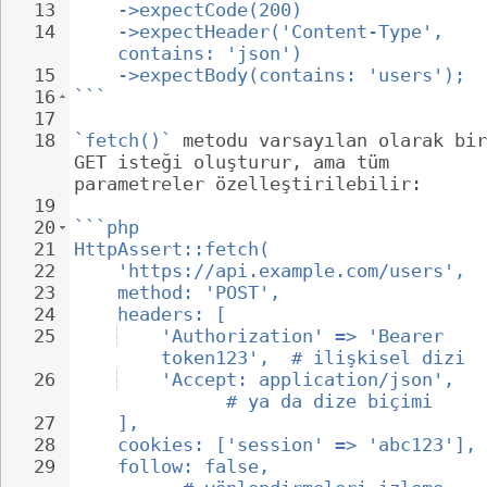
13
->expectCode(200)
14
->expectHeader('Content-Type', 
contains: 'json')
15
->expectBody(contains: 'users');
16
```
17
18
`fetch()`
 metodu varsayılan olarak bir
GET isteği oluşturur, ama tüm 
parametreler özelleştirilebilir:
19
20
```php
21
HttpAssert::fetch(
22
'https://api.example.com/users',
23
method: 'POST',
24
headers: [
25
'Authorization' => 'Bearer 
token123',  # ilişkisel dizi
26
'Accept: application/json',   
      # ya da dize biçimi
27
],
28
cookies: ['session' => 'abc123'],
29
follow: false,                    