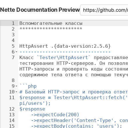
Nette Documentation Preview
1
Вспомогательные классы
2
**********************
3
4
5
HttpAssert .{data-version:2.5.6}
6
--------------------------------
7
Класс 
`Tester\HttpAssert`
 предоставляе
тестирования HTTP-серверов. Он позволя
HTTP-запросы и проверять коды состояни
содержимое тела ответа с помощью текуч
8
9
```php
10
# Базовый HTTP-запрос и проверка ответ
11
$response = Tester\HttpAssert::fetch('
pi/users');
12
$response
13
->expectCode(200)
14
->expectHeader('Content-Type', con
15
->expectBody(contains: 'users');