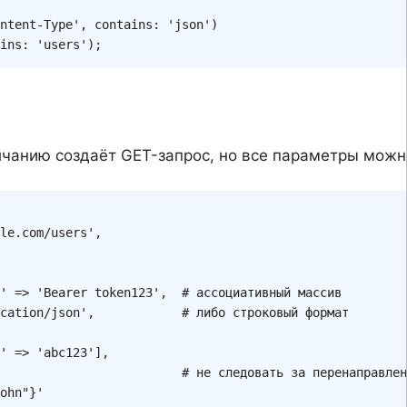
ntent-Type'
,
contains
:
'json'
)
ins
:
'users'
)
;
чанию создаёт GET-запрос, но все параметры можн
le.com/users'
,
'
=>
'Bearer token123'
,
# ассоциативный массив
cation/json'
,
# либо строковый формат
'
=>
'abc123'
]
,
# не следовать за перенаправлен
ohn"}'