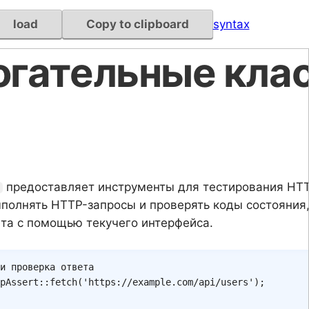
load
Copy to clipboard
syntax
огательные кла
предоставляет инструменты для тестирования HTT
t
ыполнять HTTP-запросы и проверять коды состояния,
та с помощью текучего интерфейса.
и проверка ответа
pAssert
::
fetch
(
'https://example.com/api/users'
)
;