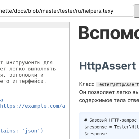
Вспом
т инструменты для 
HttpAssert
ет легко выполнять 
я, заголовки и 
его интерфейса.
Класс
Tester\HttpAsser
Он позволяет легко в
а
содержимое тела отве
https://example.com/a
# Базовый HTTP-запрос 
$response
=
Tester
\
Htt
tains: 'json')
$response