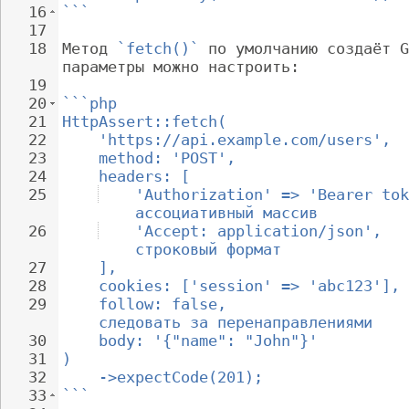
16
```
17
18
Метод 
`fetch()`
 по умолчанию создаёт G
параметры можно настроить:
19
20
```php
21
HttpAssert::fetch(
22
'https://api.example.com/users',
23
method: 'POST',
24
headers: [
25
'Authorization' => 'Bearer tok
ассоциативный массив
26
'Accept: application/json',   
строковый формат
27
],
28
cookies: ['session' => 'abc123'],
29
follow: false,                    
следовать за перенаправлениями
30
body: '{"name": "John"}'
31
)
32
->expectCode(201);
33
```