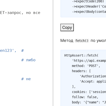
->
expectCode
(
200
)
->
expectHeader
(
'Co
->
expectBody
(
conta
ET-запрос, но все 
Copy
Метод
по умол
fetch()
en123',  # 
HttpAssert
::
fetch
(
         # либо 
'https://api.examp
method
:
'POST'
,
headers
:
[
'Authorization
         # не 
'Accept: appli
]
,
cookies
:
[
'session
follow
:
false
,
	body
:
'{"name": "J