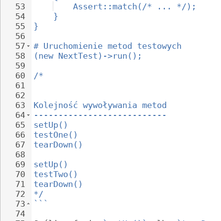
53
Assert::match(/* ... */);
54
}
55
}
56
57
# Uruchomienie metod testowych
58
(new NextTest)->run();
59
60
/*
61
62
63
Kolejność wywoływania metod
64
---------------------------
65
setUp()
66
testOne()
67
tearDown()
68
69
setUp()
70
testTwo()
71
tearDown()
72
*/
73
```
74