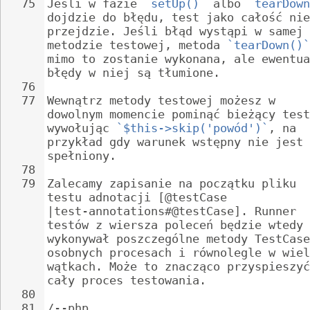
75
Jeśli w fazie 
`setUp()`
 albo 
`tearDown
dojdzie do błędu, test jako całość nie
przejdzie. Jeśli błąd wystąpi w samej 
metodzie testowej, metoda 
`tearDown()`
mimo to zostanie wykonana, ale ewentua
błędy w niej są tłumione.
76
77
Wewnątrz metody testowej możesz w 
dowolnym momencie pominąć bieżący test
wywołując 
`$this->skip('powód')`
, na 
przykład gdy warunek wstępny nie jest 
spełniony.
78
79
Zalecamy zapisanie na początku pliku 
testu adnotacji [@testCase 
|test-annotations#@testCase]. Runner 
testów z wiersza poleceń będzie wtedy 
wykonywał poszczególne metody TestCase
osobnych procesach i równolegle w wiel
wątkach. Może to znacząco przyspieszyć
cały proces testowania.
80
81
/--php