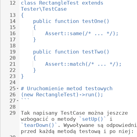
12
class RectangleTest extends 
Tester\TestCase
13
{
14
public function testOne()
15
{
16
Assert::same(/* ... */);
17
}
18
19
public function testTwo()
20
{
21
Assert::match(/* ... */);
22
}
23
}
24
25
# Uruchomienie metod testowych
26
(new RectangleTest)->run();
27
```
28
29
Tak napisany TestCase można jeszcze 
wzbogacić o metody 
`setUp()`
 i 
`tearDown()`
. Wywoływane są odpowiedni
przed każdą metodą testową i po niej: