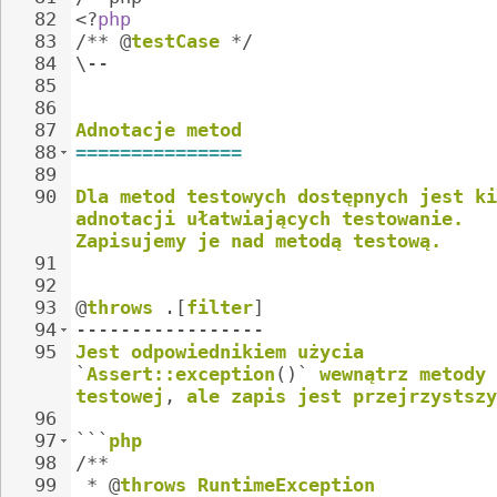
82
<?
php
83
/**
@
testCase
*/
84
\--
85
86
87
Adnotacje
metod
88
===============
89
90
Dla
metod
testowych
dostępnych
jest
ki
adnotacji
ułatwiających
testowanie.
Zapisujemy
je
nad
metodą
testową.
91
92
93
@
throws
.[
filter
]
94
-----------------
95
Jest
odpowiednikiem
użycia
`
Assert::exception
()`
wewnątrz
metody
testowej
,
ale
zapis
jest
przejrzystszy
96
97
```
php
98
/**
99
*
@
throws
RuntimeException