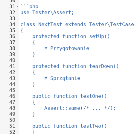
30
31
```php
32
use Tester\Assert;
33
34
class NextTest extends Tester\TestCase
35
{
36
protected function setUp()
37
{
38
# Przygotowanie
39
}
40
41
protected function tearDown()
42
{
43
# Sprzątanie
44
}
45
46
public function testOne()
47
{
48
Assert::same(/* ... */);
49
}
50
51
public function testTwo()
52
{