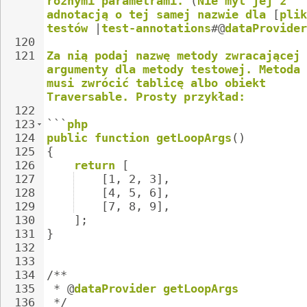
różnymi
parametrami.
(
Nie
myl
jej
z
adnotacją
o
tej
samej
nazwie
dla
[
plik
testów
|
test-annotations
#@
dataProvider
120
121
Za
nią
podaj
nazwę
metody
zwracającej
argumenty
dla
metody
testowej.
Metoda
musi
zwrócić
tablicę
albo
obiekt
Traversable.
Prosty
przykład:
122
123
```
php
124
public
function
getLoopArgs
()
125
{
126
return
[
127
[1,
2,
3],
128
[4,
5,
6],
129
[7,
8,
9],
130
];
131
}
132
133
134
/**
135
*
@
dataProvider
getLoopArgs
136
*/