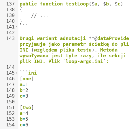
137
public
function
testLoop
($
a
,
$
b
,
$
c
)
138
{
139
//
...
140
}
141
```
142
143
Drugi
wariant
adnotacji
**@
dataProvide
przyjmuje
jako
parametr
ścieżkę
do
pli
INI
(
względem
pliku
testu
).
Metoda
wywoływana
jest
tyle
razy
,
ile
sekcji
plik
INI.
Plik
`
loop-args.ini
`
:
144
145
```
ini
146
[
one
]
147
a
=
1
148
b
=
2
149
c
=
3
150
151
[
two
]
152
a
=
4
153
b
=
5
154
c
=
6