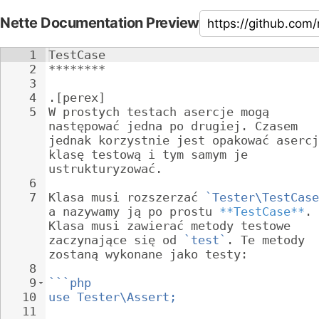
Nette Documentation Preview
1
TestCase
2
********
3
4
.[perex]
5
W prostych testach asercje mogą 
następować jedna po drugiej. Czasem 
jednak korzystnie jest opakować asercj
klasę testową i tym samym je 
ustrukturyzować.
6
7
Klasa musi rozszerzać 
`Tester\TestCase
a nazywamy ją po prostu 
**TestCase**
. 
Klasa musi zawierać metody testowe 
zaczynające się od 
`test`
. Te metody 
zostaną wykonane jako testy:
8
9
```php
10
use Tester\Assert;
11