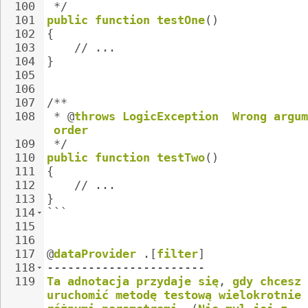
100
*/
101
public
function
testOne
()
102
{
103
//
...
104
}
105
106
107
/**
108
*
@
throws
LogicException
Wrong
argum
order
109
*/
110
public
function
testTwo
()
111
{
112
//
...
113
}
114
```
115
116
117
@
dataProvider
.[
filter
]
118
-----------------------
119
Ta
adnotacja
przydaje
się
,
gdy
chcesz
uruchomić
metodę
testową
wielokrotnie