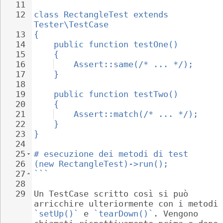
11
12
class RectangleTest extends 
Tester\TestCase
13
{
14
public function testOne()
15
{
16
Assert::same(/* ... */);
17
}
18
19
public function testTwo()
20
{
21
Assert::match(/* ... */);
22
}
23
}
24
25
# esecuzione dei metodi di test
26
(new RectangleTest)->run();
27
```
28
29
Un TestCase scritto così si può 
arricchire ulteriormente con i metodi 
`setUp()`
 e 
`tearDown()`
. Vengono 