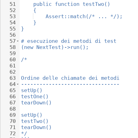
51
public function testTwo()
52
{
53
Assert::match(/* ... */);
54
}
55
}
56
57
# esecuzione dei metodi di test
58
(new NextTest)->run();
59
60
/*
61
62
63
Ordine delle chiamate dei metodi
64
--------------------------------
65
setUp()
66
testOne()
67
tearDown()
68
69
setUp()
70
testTwo()
71
tearDown()
72
*/