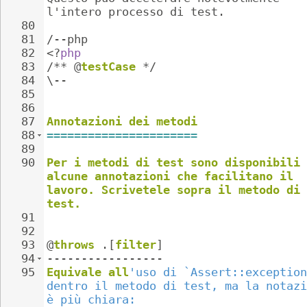
l'intero processo di test.
80
81
/--php
82
<?
php
83
/**
@
testCase
*/
84
\--
85
86
87
Annotazioni
dei
metodi
88
======================
89
90
Per
i
metodi
di
test
sono
disponibili
alcune
annotazioni
che
facilitano
il
lavoro.
Scrivetele
sopra
il
metodo
di
test.
91
92
93
@
throws
.[
filter
]
94
-----------------
95
Equivale
all
'uso di `Assert::exception
dentro il metodo di test, ma la notazi
è più chiara: