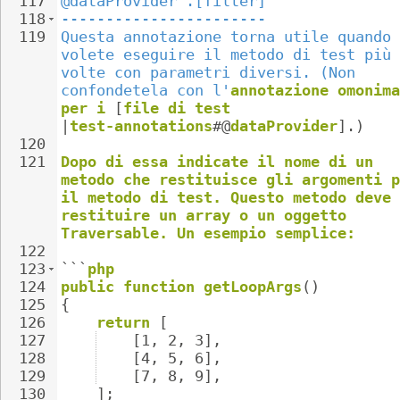
117
@dataProvider .[filter]
118
-----------------------
119
Questa annotazione torna utile quando 
volete eseguire il metodo di test più 
volte con parametri diversi. (Non 
confondetela con l'
annotazione
omonima
per
i
[
file
di
test
|
test-annotations
#@
dataProvider
].)
120
121
Dopo
di
essa
indicate
il
nome
di
un
metodo
che
restituisce
gli
argomenti
p
il
metodo
di
test.
Questo
metodo
deve
restituire
un
array
o
un
oggetto
Traversable.
Un
esempio
semplice:
122
123
```
php
124
public
function
getLoopArgs
()
125
{
126
return
[
127
[1,
2,
3],
128
[4,
5,
6],
129
[7,
8,
9],
130
];