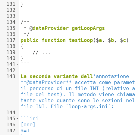
131
}
132
133
134
/**
135
*
@
dataProvider
getLoopArgs
136
*/
137
public
function
testLoop
($
a
,
$
b
,
$
c
)
138
{
139
//
...
140
}
141
```
142
143
La
seconda
variante
dell
'annotazione 
**@dataProvider** accetta come paramet
il percorso di un file INI (relativo a
file del test). Il metodo viene chiama
tante volte quante sono le sezioni nel
file INI. File `loop-args.ini`:
144
145
```ini
146
[one]
147
a=1