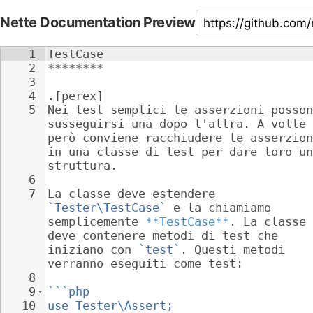
Nette Documentation Preview
1
TestCase
2
********
3
4
.[perex]
5
Nei test semplici le asserzioni posson
susseguirsi una dopo l'altra. A volte 
però conviene racchiudere le asserzion
in una classe di test per dare loro un
struttura.
6
7
La classe deve estendere 
`Tester\TestCase`
 e la chiamiamo 
semplicemente 
**TestCase**
. La classe 
deve contenere metodi di test che 
iniziano con 
`test`
. Questi metodi 
verranno eseguiti come test:
8
9
```php
10
use Tester\Assert;