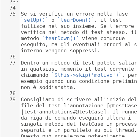
73
```
74
75
Se si verifica un errore nella fase 
`setUp()`
 o 
`tearDown()`
, il test 
fallisce nel suo insieme. Se l'errore 
verifica nel metodo di test stesso, il
metodo 
`tearDown()`
 viene comunque 
eseguito, ma gli eventuali errori al s
interno vengono soppressi.
76
77
Dentro un metodo di test potete saltar
in qualsiasi momento il test corrente 
chiamando 
`$this->skip('motivo')`
, per
esempio quando una condizione prelimin
non è soddisfatta.
78
79
Consigliamo di scrivere all'inizio del
file del test l'annotazione [@testCase
|test-annotations#@testCase]. Il runne
da riga di comando eseguirà allora i 
singoli metodi del TestCase in process
separati e in parallelo su più thread.
Questo può accelerare notevolmente 