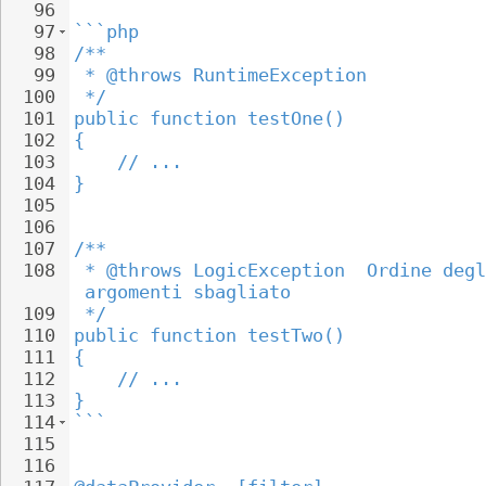
96
97
```php
98
/**
99
 * @throws RuntimeException
100
 */
101
public function testOne()
102
{
103
// ...
104
}
105
106
107
/**
108
 * @throws LogicException  Ordine degl
argomenti sbagliato
109
 */
110
public function testTwo()
111
{
112
// ...
113
}
114
```
115
116