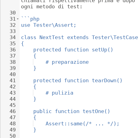
chiamati rispettivamente prima e dopo 
ogni metodo di test:
30
31
```php
32
use Tester\Assert;
33
34
class NextTest extends Tester\TestCase
35
{
36
protected function setUp()
37
{
38
# preparazione
39
}
40
41
protected function tearDown()
42
{
43
# pulizia
44
}
45
46
public function testOne()
47
{
48
Assert::same(/* ... */);
49
}
50