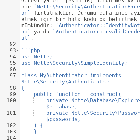
Görevi ya bir [#Kimlik] döndürmek ya d
bir 
`Nette\Security\AuthenticationExce
on`
 fırlatmaktır. Durumu daha ince ayı
etmek için bir hata kodu da belirtmek 
mümkündür: 
`Authenticator::IdentityNot
nd`
 ya da 
`Authenticator::InvalidCrede
al`
.
92
93
```php
94
use Nette;
95
use Nette\Security\SimpleIdentity;
96
97
class MyAuthenticator implements 
Nette\Security\Authenticator
98
{
99
public function __construct(
100
private Nette\Database\Explore
$database,
101
private Nette\Security\Passwor
$passwords,
102
) {
103
}
104