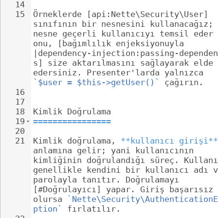
14
15
Örneklerde [api:Nette\Security\User] 
sınıfının bir nesnesini kullanacağız; 
nesne geçerli kullanıcıyı temsil eder 
onu, [bağımlılık enjeksiyonuyla 
|dependency-injection:passing-dependen
s] size aktarılmasını sağlayarak elde 
edersiniz. Presenter'larda yalnızca 
`$user = $this->getUser()`
 çağırın.
16
17
18
Kimlik Doğrulama
19
================
20
21
Kimlik doğrulama, 
**kullanıcı girişi**
anlamına gelir; yani kullanıcının 
kimliğinin doğrulandığı süreç. Kullanı
genellikle kendini bir kullanıcı adı v
parolayla tanıtır. Doğrulamayı 
[#Doğrulayıcı] yapar. Giriş başarısız 
olursa 
`Nette\Security\AuthenticationE
ption`
 fırlatılır.