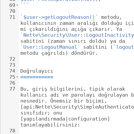
69
```
70
71
`$user->getLogoutReason()`
 metodu, 
kullanıcının zaman aralığı dolduğu içi
mi çıkarıldığını açığa çıkarır. Ya 
`Nette\Security\User::LogoutInactivity
sabitini (zaman sınırı doldu) ya da 
`User::LogoutManual`
 sabitini (
`logout
metodu çağrıldı) döndürür.
72
73
74
Doğrulayıcı
75
===========
76
77
Bu, giriş bilgilerini, tipik olarak 
kullanıcı adı ve parolayı doğrulayan b
nesnedir. Önemsiz bir biçimi, 
[api:Nette\Security\SimpleAuthenticato
sınıfıdır; onu 
[yapılandırmada|configuration] 
tanımlayabilirsiniz:
78