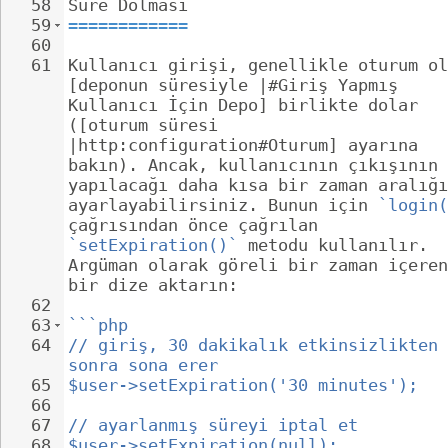
58
Süre Dolması
59
============
60
61
Kullanıcı girişi, genellikle oturum ol
[deponun süresiyle |#Giriş Yapmış 
Kullanıcı İçin Depo] birlikte dolar 
([oturum süresi 
|http:configuration#Oturum] ayarına 
bakın). Ancak, kullanıcının çıkışının 
yapılacağı daha kısa bir zaman aralığı
ayarlayabilirsiniz. Bunun için 
`login(
çağrısından önce çağrılan 
`setExpiration()`
 metodu kullanılır. 
Argüman olarak göreli bir zaman içeren
bir dize aktarın:
62
63
```php
64
// giriş, 30 dakikalık etkinsizlikten 
sonra sona erer
65
$user->setExpiration('30 minutes');
66
67
// ayarlanmış süreyi iptal et
68
$user->setExpiration(null);