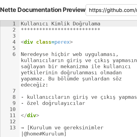
Nette Documentation Preview
1
Kullanıcı Kimlik Doğrulama
2
**************************
3
4
<
div
class
=
perex
>
5
6
Neredeyse hiçbir web uygulaması, 
kullanıcıların giriş ve çıkış yapmasın
sağlayan bir mekanizma ile kullanıcı 
yetkilerinin doğrulanması olmadan 
yapamaz. Bu bölümde şunlardan söz 
edeceğiz:
7
8
- 
kullanıcıların giriş ve çıkış yapmas
9
- 
özel doğrulayıcılar
10
11
</
div
>
12
13
→ [Kurulum ve gereksinimler 
|@home#Kurulum]