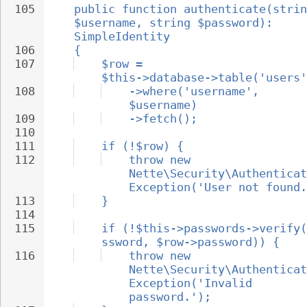
105
public function authenticate(strin
$username, string $password): 
SimpleIdentity
106
{
107
$row = 
$this->database->table('users'
108
->where('username', 
$username)
109
->fetch();
110
111
if (!$row) {
112
throw new 
Nette\Security\Authenticat
Exception('User not found.
113
}
114
115
if (!$this->passwords->verify(
ssword, $row->password)) {
116
throw new 
Nette\Security\Authenticat
Exception('Invalid 
password.');