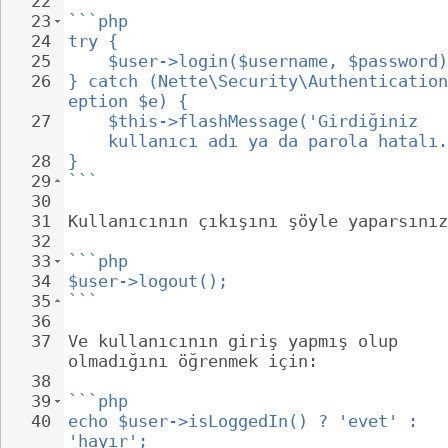
22
23
```php
24
try {
25
$user->login($username, $password)
26
} catch (Nette\Security\Authentication
eption $e) {
27
$this->flashMessage('Girdiğiniz 
kullanıcı adı ya da parola hatalı.
28
}
29
```
30
31
Kullanıcının çıkışını şöyle yaparsınız
32
33
```php
34
$user->logout();
35
```
36
37
Ve kullanıcının giriş yapmış olup 
olmadığını öğrenmek için:
38
39
```php
40
echo $user->isLoggedIn() ? 'evet' : 
'hayır';