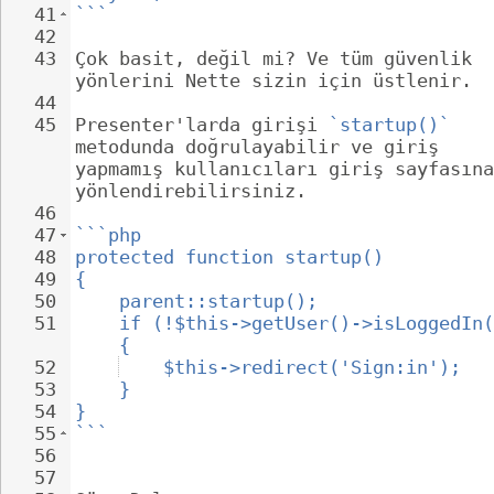
41
```
42
43
Çok basit, değil mi? Ve tüm güvenlik 
yönlerini Nette sizin için üstlenir.
44
45
Presenter'larda girişi 
`startup()`
metodunda doğrulayabilir ve giriş 
yapmamış kullanıcıları giriş sayfasına
yönlendirebilirsiniz.
46
47
```php
48
protected function startup()
49
{
50
parent::startup();
51
if (!$this->getUser()->isLoggedIn(
{
52
$this->redirect('Sign:in');
53
}
54
}
55
```
56
57