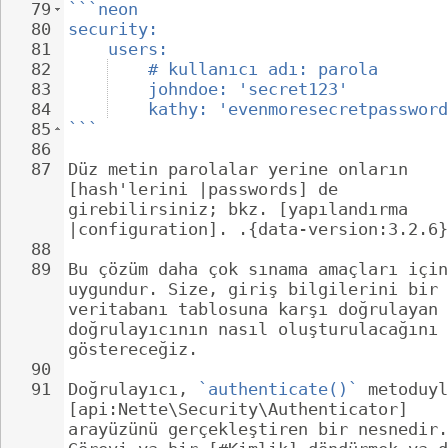
79
```neon
80
security:
81
users:
82
# kullanıcı adı: parola
83
johndoe: 'secret123'
84
kathy: 'evenmoresecretpassword
85
```
86
87
Düz metin parolalar yerine onların 
[hash'lerini |passwords] de 
girebilirsiniz; bkz. [yapılandırma 
|configuration]. .{data-version:3.2.6}
88
89
Bu çözüm daha çok sınama amaçları için
uygundur. Size, giriş bilgilerini bir 
veritabanı tablosuna karşı doğrulayan 
doğrulayıcının nasıl oluşturulacağını 
göstereceğiz.
90
91
Doğrulayıcı, 
`authenticate()`
 metoduyl
[api:Nette\Security\Authenticator] 
arayüzünü gerçekleştiren bir nesnedir.