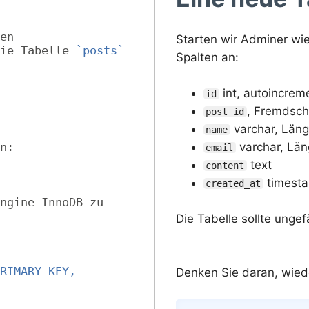
en
Starten wir Adminer wie
ie Tabelle 
`posts`
Spalten an:
int, autoincrem
id
, Fremdschl
post_id
varchar, Län
name
n:
varchar, Län
email
text
content
timest
created_at
ngine InnoDB zu 
Die Tabelle sollte unge
RIMARY KEY,
Denken Sie daran, wied