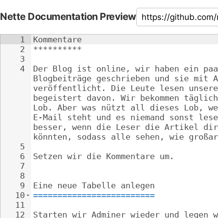
Nette Documentation Preview
1
Kommentare
2
**********
3
4
Der Blog ist online, wir haben ein paa
Blogbeiträge geschrieben und sie mit A
veröffentlicht. Die Leute lesen unsere
begeistert davon. Wir bekommen täglich
Lob. Aber was nützt all dieses Lob, we
E-Mail steht und es niemand sonst lese
besser, wenn die Leser die Artikel dir
könnten, sodass alle sehen, wie großar
5
6
Setzen wir die Kommentare um.
7
8
9
Eine neue Tabelle anlegen
10
=========================
11
12
Starten wir Adminer wieder und legen w