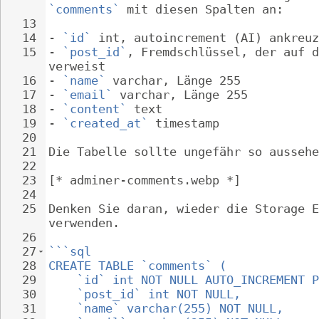
`comments`
 mit diesen Spalten an:
13
14
- 
`id`
 int, autoincrement (AI) ankreuz
15
- 
`post_id`
, Fremdschlüssel, der auf d
verweist
16
- 
`name`
 varchar, Länge 255
17
- 
`email`
 varchar, Länge 255
18
- 
`content`
 text
19
- 
`created_at`
 timestamp
20
21
Die Tabelle sollte ungefähr so aussehe
22
23
[* adminer-comments.webp *]
24
25
Denken Sie daran, wieder die Storage E
verwenden.
26
27
```sql
28
CREATE TABLE `comments` (
29
`id` int NOT NULL AUTO_INCREMENT P
30
`post_id` int NOT NULL,
31
`name` varchar(255) NOT NULL,