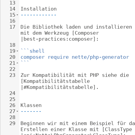
13
14
Installation
15
------------
16
17
Die Bibliothek laden und installieren 
mit dem Werkzeug [Composer 
|best-practices:composer]:
18
19
```shell
20
composer require nette/php-generator
21
```
22
23
Zur Kompatibilität mit PHP siehe die 
[Kompatibilitätstabelle 
|#Kompatibilitätstabelle].
24
25
26
Klassen
27
-------
28
29
Beginnen wir mit einem Beispiel für da
Erstellen einer Klasse mit [ClassType 