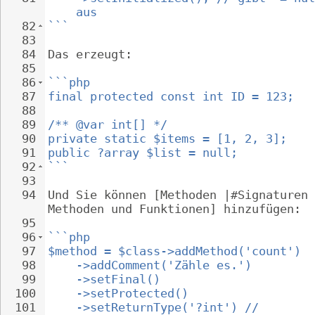
aus
82
```
83
84
Das erzeugt:
85
86
```php
87
final protected const int ID = 123;
88
89
/** @var int[] */
90
private static $items = [1, 2, 3];
91
public ?array $list = null;
92
```
93
94
Und Sie können [Methoden |#Signaturen 
Methoden und Funktionen] hinzufügen:
95
96
```php
97
$method = $class->addMethod('count')
98
->addComment('Zähle es.')
99
->setFinal()
100
->setProtected()
101
->setReturnType('?int') // 