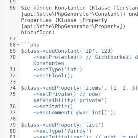
65
66
Sie können Konstanten (Klasse [Constan
|api:Nette\PhpGenerator\Constant]) und
Properties (Klasse [Property 
|api:Nette\PhpGenerator\Property]) 
hinzufügen:
67
68
```php
69
$class->addConstant('ID', 123)
70
->setProtected() // Sichtbarkeit d
Konstanten
71
->setType('int')
72
->setFinal();
73
74
$class->addProperty('items', [1, 2, 3]
75
->setPrivate() // oder 
setVisibility('private')
76
->setStatic()
77
->addComment('@var int[]');
78
79
$class->addProperty('list')
80
->setType('?array')
81
->setInitialized(); // gibt '= nul