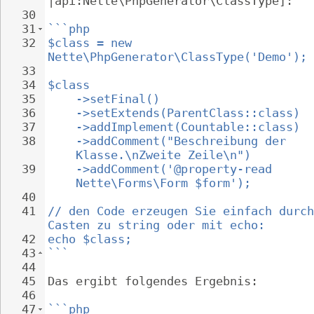
|api:Nette\PhpGenerator\ClassType]:
30
31
```php
32
$class = new 
Nette\PhpGenerator\ClassType('Demo');
33
34
$class
35
->setFinal()
36
->setExtends(ParentClass::class)
37
->addImplement(Countable::class)
38
->addComment("Beschreibung der 
Klasse.\nZweite Zeile\n")
39
->addComment('@property-read 
Nette\Forms\Form $form');
40
41
// den Code erzeugen Sie einfach durch
Casten zu string oder mit echo:
42
echo $class;
43
```
44
45
Das ergibt folgendes Ergebnis:
46
47
```php