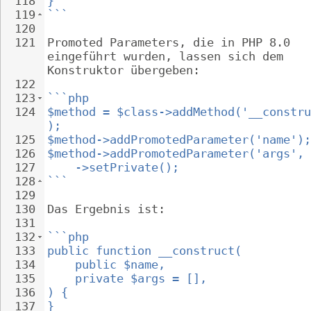
118
}
119
```
120
121
Promoted Parameters, die in PHP 8.0 
eingeführt wurden, lassen sich dem 
Konstruktor übergeben:
122
123
```php
124
$method = $class->addMethod('__constru
);
125
$method->addPromotedParameter('name');
126
$method->addPromotedParameter('args', 
127
->setPrivate();
128
```
129
130
Das Ergebnis ist:
131
132
```php
133
public function __construct(
134
public $name,
135
private $args = [],
136
) {
137
}