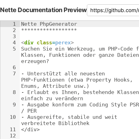
Nette Documentation Preview
1
Nette PhpGenerator
2
******************
3
4
<
div
class
=
perex
>
5
Suchen Sie ein Werkzeug, um PHP-Code f
Klassen, Funktionen oder ganze Dateien
erzeugen?
6
7
- 
Unterstützt alle neuesten 
PHP-Funktionen (etwa Property Hooks, 
Enums, Attribute usw.)
8
- 
Erlaubt es Ihnen, bestehende Klassen
einfach zu verändern
9
- 
Ausgabe konform zum Coding Style PSR
/ PER
10
- 
Ausgereifte, stabile und weit 
verbreitete Bibliothek
11
</div>
12