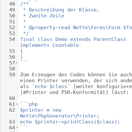
48
/**
49
 * Beschreibung der Klasse.
50
 * Zweite Zeile
51
 *
52
 * @property-read Nette\Forms\Form $fo
53
 */
54
final class Demo extends ParentClass 
implements Countable
55
{
56
}
57
```
58
59
Zum Erzeugen des Codes können Sie auch
einen Printer verwenden, der sich ande
als 
`echo $class`
 [weiter konfiguriere
|#Printer und PSR-Konformität] lässt:
60
61
```php
62
$printer = new 
Nette\PhpGenerator\Printer;
63
echo $printer->printClass($class);
64
```