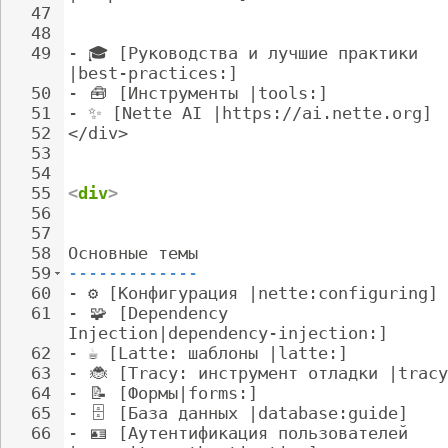
47
48
49
- 
🎓
 [Руководства и лучшие практики 
|best-practices:]
50
- 
🧰
 [Инструменты |tools:]
51
- 
✨ [Nette AI |https://ai.nette.org]
52
</div>
53
54
55
<
div
>
56
57
58
Основные темы
59
-------------
60
- 
⚙️ [Конфигурация |nette:configuring]
61
- 
🧩
 [Dependency 
Injection|dependency-injection:]
62
- 
☕ [Latte: шаблоны |latte:]
63
- 
🐞
 [Tracy: инструмент отладки |tracy
64
- 
📝
 [Формы|forms:]
65
- 
🗄
️ [База данных |database:guide]
66
- 
🪪
 [Аутентификация пользователей 