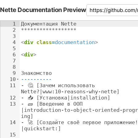
Nette Documentation Preview
1
Документация Nette
2
******************
3
4
<
div
class
=
documentation
>
5
6
<
div
>
7
8
9
Знакомство
10
----------
11
- 
🤔
 [Зачем использовать 
Nette?|www:10-reasons-why-nette]
12
- 
📥
 [Установка|installation]
13
- 
🧱
 [Введение в ООП 
|introduction-to-object-oriented-progr
ing]
14
- 
🚀
 [Создайте своё первое приложение!
|quickstart:]
15