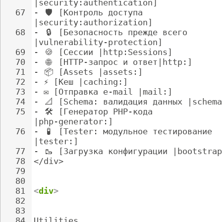
|security:authentication]
67
- 
🛡
️ [Контроль доступа 
|security:authorization]
68
- 
🔒
 [Безопасность прежде всего 
|vulnerability-protection]
69
- 
🍪
 [Сессии |http:Sessions]
70
- 
🌐
 [HTTP-запрос и ответ|http:]
71
- 
📦
 [Assets |assets:]
72
- 
⚡ [Кеш |caching:]
73
- 
✉️ [Отправка e-mail |mail:]
74
- 
📐
 [Schema: валидация данных |schema
75
- 
🛠
️ [Генератор PHP-кода 
|php-generator:]
76
- 
🧪
 [Tester: модульное тестирование 
|tester:]
77
- 
🥾
 [Загрузка конфигурации |bootstrap
78
</div>
79
80
81
<
div
>
82
83
84
Utilities