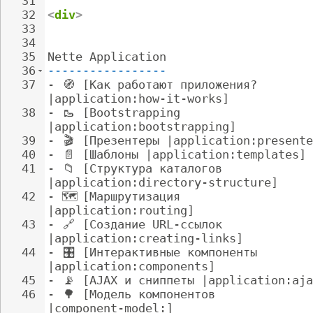
31
32
<
div
>
33
34
35
Nette Application
36
-----------------
37
- 
🧭
 [Как работают приложения? 
|application:how-it-works]
38
- 
🥾
 [Bootstrapping 
|application:bootstrapping]
39
- 
🎬
 [Презентеры |application:presente
40
- 
📄
 [Шаблоны |application:templates]
41
- 
📁
 [Структура каталогов 
|application:directory-structure]
42
- 
🗺
️ [Маршрутизация 
|application:routing]
43
- 
🔗
 [Создание URL-ссылок 
|application:creating-links]
44
- 
🎛
️ [Интерактивные компоненты 
|application:components]
45
- 
📡
 [AJAX и сниппеты |application:aja
46
- 
🌳
 [Модель компонентов 
|component-model:]