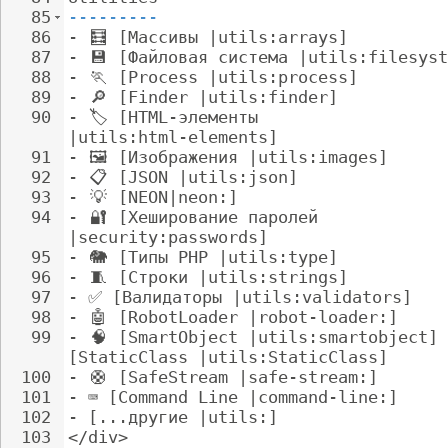
85
---------
86
- 
🧮
 [Массивы |utils:arrays]
87
- 
💾
 [Файловая система |utils:filesyst
88
- 
🏃
 [Process |utils:process]
89
- 
🔎
 [Finder |utils:finder]
90
- 
🏷
️ [HTML-элементы 
|utils:html-elements]
91
- 
🖼
️ [Изображения |utils:images]
92
- 
📋
 [JSON |utils:json]
93
- 
💡
 [NEON|neon:]
94
- 
🔐
 [Хеширование паролей 
|security:passwords]
95
- 
🐘
 [Типы PHP |utils:type]
96
- 
🧵
 [Строки |utils:strings]
97
- 
✅ [Валидаторы |utils:validators]
98
- 
🤖
 [RobotLoader |robot-loader:]
99
- 
🧠
 [SmartObject |utils:smartobject] 
[StaticClass |utils:StaticClass]
100
- 
🛟
 [SafeStream |safe-stream:]
101
- 
⌨️ [Command Line |command-line:]
102
- 
[...другие |utils:]
103
</div>