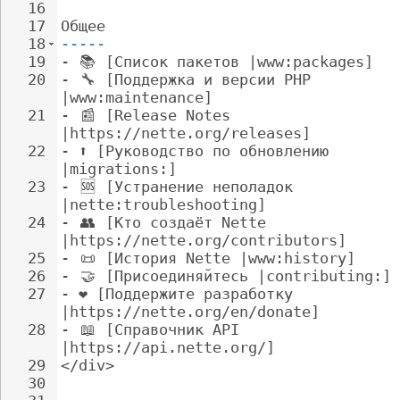
16
17
Общее
18
-----
19
- 
📚
 [Список пакетов |www:packages]
20
- 
🔧
 [Поддержка и версии PHP 
|www:maintenance]
21
- 
📰
 [Release Notes 
|https://nette.org/releases]
22
- 
⬆️ [Руководство по обновлению 
|migrations:]
23
- 
🆘
 [Устранение неполадок 
|nette:troubleshooting]
24
- 
👥
 [Кто создаёт Nette 
|https://nette.org/contributors]
25
- 
📜
 [История Nette |www:history]
26
- 
🤝
 [Присоединяйтесь |contributing:]
27
- 
❤️ [Поддержите разработку 
|https://nette.org/en/donate]
28
- 
📖
 [Справочник API 
|https://api.nette.org/]
29
</div>
30