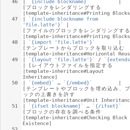
46
| 
`{include blockname}`
          | 
[
ブ
ロ
ッ
ク
を
レ
ン
ダ
リ
ン
グ
す
る
|template-inheritance#Printing Blocks
47
| 
`{include blockname from 
'file.latte'}`
 | 
[
フ
ァ
イ
ル
の
ブ
ロ
ッ
ク
を
レ
ン
ダ
リ
ン
グ
す
る
|template-inheritance#Printing Blocks
48
| 
`{import 'file.latte'}`
        | 
[
テ
ン
プ
レ
ー
ト
か
ら
ブ
ロ
ッ
ク
を
取
り
込
む
|template-inheritance#Horizontal Reus
49
| 
`{layout 'file.latte'}`
 / 
`{extends
| [
レ
イ
ア
ウ
ト
フ
ァ
イ
ル
を
指
定
す
る
|template-inheritance#Layout 
Inheritance]
50
| 
`{embed}`
 … 
`{/embed}`
         | 
[
テ
ン
プ
レ
ー
ト
や
ブ
ロ
ッ
ク
を
埋
め
込
み
、
ブ
ッ
ク
の
上
書
き
を
許
す
|template-inheritance#Unit Inheritanc
51
| 
`{ifset blockname}`
 … 
`{/ifset}`
   
[
ブ
ロ
ッ
ク
の
存
在
を
調
べ
る
条
件
|template-inheritance#Checking Block 
Existence]
52