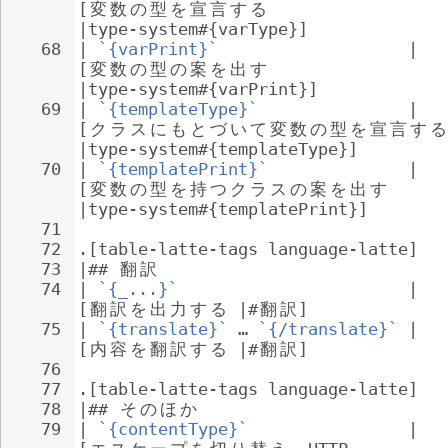
[
変
数
の
型
を
宣
言
す
る
|type-system#{varType}]
68
| 
`{varPrint}`
                   | 
[
変
数
の
型
の
案
を
出
す
|type-system#{varPrint}]
69
| 
`{templateType}`
               | 
[
ク
ラ
ス
に
も
と
づ
い
て
変
数
の
型
を
宣
言
す
る
|type-system#{templateType}]
70
| 
`{templatePrint}`
              | 
[
変
数
の
型
を
持
つ
ク
ラ
ス
の
案
を
出
す
|type-system#{templatePrint}]
71
72
.[table-latte-tags language-latte]
73
|## 
翻
訳
74
| 
`{_...}`
                       | 
[
翻
訳
を
出
力
す
る
 |#
翻
訳
]
75
| 
`{translate}`
 … 
`{/translate}`
 | 
[
内
容
を
翻
訳
す
る
 |#
翻
訳
]
76
77
.[table-latte-tags language-latte]
78
|## 
そ
の
ほ
か
79
| 
`{contentType}`
                | 