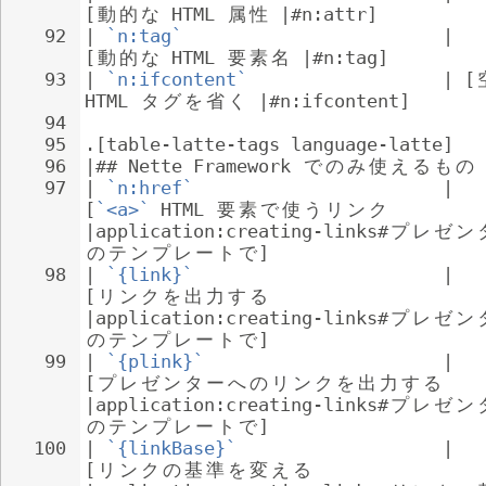
[
動
的
な
 HTML 
属
性
 |#n:attr]
92
| 
`n:tag`
                        | 
[
動
的
な
 HTML 
要
素
名
 |#n:tag]
93
| 
`n:ifcontent`
                  | [
HTML 
タ
グ
を
省
く
 |#n:ifcontent]
94
95
.[table-latte-tags language-latte]
96
|## Nette Framework 
で
の
み
使
え
る
も
の
97
| 
`n:href`
                       | 
[
`<a>`
 HTML 
要
素
で
使
う
リ
ン
ク
|application:creating-links#
プ
レ
ゼ
ン
の
テ
ン
プ
レ
ー
ト
で
]
98
| 
`{link}`
                       | 
[
リ
ン
ク
を
出
力
す
る
|application:creating-links#
プ
レ
ゼ
ン
の
テ
ン
プ
レ
ー
ト
で
]
99
| 
`{plink}`
                      | 
[
プ
レ
ゼ
ン
タ
ー
へ
の
リ
ン
ク
を
出
力
す
る
|application:creating-links#
プ
レ
ゼ
ン
の
テ
ン
プ
レ
ー
ト
で
]
100
| 
`{linkBase}`
                   | 
[
リ
ン
ク
の
基
準
を
変
え
る