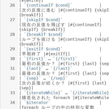
[#{while}]
26
| 
`{continueIf $cond}`
           | 
[
次
の
反
復
に
進
む
 |#{continueIf} {skipI
{breakIf}]
27
| 
`{skipIf $cond}`
               | 
[
現
在
の
反
復
を
飛
ば
す
 |#{continueIf} 
{skipIf} {breakIf}]
28
| 
`{breakIf $cond}`
              | 
[
ル
ー
プ
を
抜
け
る
 |#{continueIf} {skipI
{breakIf}]
29
| 
`{exitIf $cond}`
               | 
[
早
期
終
了
 |#{exitIf}]
30
| 
`{first}`
 … 
`{/first}`
         | 
[
最
初
の
反
復
か
？
 |#{first} {last} {sep
31
| 
`{last}`
 … 
`{/last}`
           | 
[
最
後
の
反
復
か
？
 |#{first} {last} {sep
32
| 
`{sep}`
 … 
`{/sep}`
             | 
[
次
の
反
復
が
続
く
か
？
 |#{first} {last} 
{sep}]
33
| 
`{iterateWhile}`
 … 
`{/iterateWhile}
[
構
造
化
さ
れ
た
 foreach |#{iterateWhile
34
| 
`$iterator`
                    | 
[foreach 
ル
ー
プ
の
中
の
特
別
な
変
数