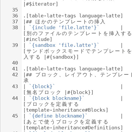
|#$iterator]
35
36
.[table-latte-tags language-latte]
37
|## 
ほ
か
の
テ
ン
プ
レ
ー
ト
の
挿
入
38
| 
`{include 'file.latte'}`
       | 
[
別
の
フ
ァ
イ
ル
の
テ
ン
プ
レ
ー
ト
を
挿
入
す
る
|#include]
39
| 
`{sandbox 'file.latte'}`
       | 
[
サ
ン
ド
ボ
ッ
ク
ス
モ
ー
ド
で
テ
ン
プ
レ
ー
ト
を
入
す
る
 |#{sandbox}]
40
41
.[table-latte-tags language-latte]
42
|## 
ブ
ロ
ッ
ク
、
レ
イ
ア
ウ
ト
、
テ
ン
プ
レ
ー
承
43
| 
`{block}`
                      | 
[
無
名
ブ
ロ
ッ
ク
 |#{block}]
44
| 
`{block blockname}`
            | 
[
ブ
ロ
ッ
ク
を
定
義
す
る
|template-inheritance#Blocks]
45
| 
`{define blockname}`
           | 
[
あ
と
で
使
う
ブ
ロ
ッ
ク
を
定
義
す
る
|template-inheritance#Definitions]