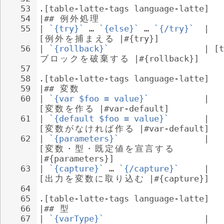
53
.[table-latte-tags language-latte]
54
|## 
例
外
処
理
55
| 
`{try}`
 … 
`{else}`
 … 
`{/try}`
  | 
[
例
外
を
捕
ま
え
る
 |#{try}]
56
| 
`{rollback}`
                   | [t
ブ
ロ
ッ
ク
を
破
棄
す
る
 |#{rollback}]
57
58
.[table-latte-tags language-latte]
59
|## 
変
数
60
| 
`{var $foo = value}`
           | 
[
変
数
を
作
る
 |#var-default]
61
| 
`{default $foo = value}`
       | 
[
変
数
が
な
け
れ
ば
作
る
 |#var-default]
62
| 
`{parameters}`
                 | 
[
変
数
・
型
・
既
定
値
を
宣
言
す
る
|#{parameters}]
63
| 
`{capture}`
 … 
`{/capture}`
     | 
[
出
力
を
変
数
に
取
り
込
む
 |#{capture}]
64
65
.[table-latte-tags language-latte]
66
|## 
型
67
| 
`{varType}`
                    | 