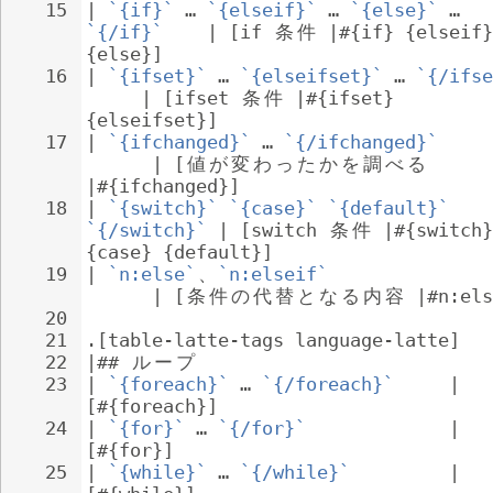
15
| 
`{if}`
 … 
`{elseif}`
 … 
`{else}`
 … 
`{/if}`
    | [if 
条
件
 |#{if} {elseif}
{else}]
16
| 
`{ifset}`
 … 
`{elseifset}`
 … 
`{/ifse
     | [ifset 
条
件
 |#{ifset} 
{elseifset}]
17
| 
`{ifchanged}`
 … 
`{/ifchanged}`
      | [
値
が
変
わ
っ
た
か
を
調
べ
る
|#{ifchanged}]
18
| 
`{switch}`
`{case}`
`{default}`
`{/switch}`
 | [switch 
条
件
 |#{switch}
{case} {default}]
19
| 
`n:else`
、
`n:elseif`
      | [
条
件
の
代
替
と
な
る
内
容
 |#n:els
20
21
.[table-latte-tags language-latte]
22
|## 
ル
ー
プ
23
| 
`{foreach}`
 … 
`{/foreach}`
     | 
[#{foreach}]
24
| 
`{for}`
 … 
`{/for}`
             | 
[#{for}]
25
| 
`{while}`
 … 
`{/while}`
         | 