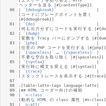
[
エ
ス
ケ
ー
プ
を
切
り
替
え
、
HTTP 
ヘ
ッ
ダ
ー
を
送
る
 |#{contentType}]
80
| 
`{debugbreak}`
                 | 
[
コ
ー
ド
に
ブ
レ
ー
ク
ポ
イ
ン
ト
を
置
く
|#{debugbreak}]
81
| 
`{do}`
                         | 
[
何
も
出
力
せ
ず
に
コ
ー
ド
を
実
行
す
る
 |#{do
82
| 
`{dump}`
                       | 
[
変
数
を
 Tracy 
バ
ー
に
ダ
ン
プ
す
る
 |#{dum
83
| 
`{php}`
                        | 
[
任
意
の
 PHP 
コ
ー
ド
を
実
行
す
る
 |#{php}]
84
| 
`{spaceless}`
 … 
`{/spaceless}`
 | 
[
不
要
な
空
白
を
取
り
除
く
 |#{spaceless}]
85
| 
`{syntax}`
                     | 
[
実
行
時
に
構
文
を
変
え
る
 |#{syntax}]
86
| 
`{trace}`
                      | 
[
ス
タ
ッ
ク
ト
レ
ー
ス
を
表
示
す
る
 |#{trace}
87
88
.[table-latte-tags language-latte]
89
|## HTML 
コ
ー
ダ
ー
向
け
の
補
助
90
| 
`n:class`
                      | 
[
動
的
な
 HTML 
の
 class 
属
性
 |#n:class]
91
| 
`n:attr`
                       | 