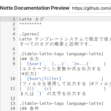
Nette Documentation Preview
1
Latte 
タ
グ
2
*********
3
4
.[perex]
5
Latte 
テ
ン
プ
レ
ー
ト
シ
ス
テ
ム
で
既
定
で
使
す
べ
て
の
タ
グ
の
概
要
と
説
明
で
す
。
6
7
.[table-latte-tags language-latte]
8
|## 
出
力
9
| 
`{$var}`
、
`{...}`
、
`{=...}`
     | 
[
エ
ス
ケ
ー
プ
し
た
変
数
や
式
を
出
力
す
る
|#
出
力
]
10
| 
`{$var\|filter}`
               | 
[
フ
ィ
ル
タ
を
適
用
し
て
出
力
す
る
 |#
フ
ィ
ル
11
| 
`{l}`
、
`{r}`
                    | 
`
ま
た
は
`}`
の
文
字
を
出
力
す
る
12
13
.[table-latte-tags language-latte]
14
|## 
条
件