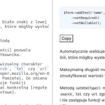
$form
->
addText
(
'name'
,
->
setRequired
(
)
 białe znaki z lewej 
->
setNullable
(
)
;
, które mógłby wysłać 
Copy
todą 
ości] pozwala 
Automatycznie waliduje 
tkownika.
linii, które mógłby wysł
wizualny charakter 
rch`
, 
`tel`
 czy 
`url`
Maksymalną długość m
oper.mozilla.org/en-U
zmodyfikować wartość 
 Pamiętaj, że zmiana 
uje funkcji 
ać konkretną [regułę 
Metodą
m
setHtmlType()
stowe].
,
czy
zgo
search
tel
url
i nie zastępuje funkcji 