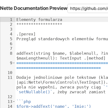
Nette Documentation Preview
1
Elementy formularza
2
*******************
3
4
.[perex]
5
Przegląd standardowych elementów formu
6
7
8
addText(string $name, $label=null, ?in
$maxLength=null): TextInput .[method]
9
======================================
===================================
10
11
Dodaje jednoliniowe pole tekstowe (kla
|api:Nette\Forms\Controls\TextInput]).
pola nie wypełni, zwraca pusty ciąg 
`'
`setNullable()`
, żeby zwracał zamiast 
12
13
```php
14
$form->addText('name', 'Imię:')