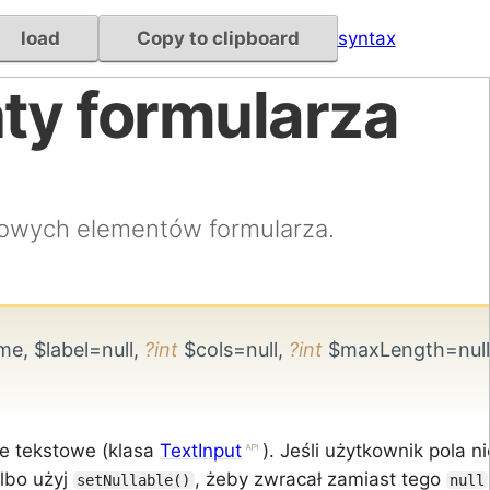
load
Copy to clipboard
syntax
ty formularza
owych elementów formularza.
e, $label=null,
?int
$cols=null,
?int
$maxLength=null
le tekstowe (klasa
TextInput
). Jeśli użytkownik pola n
albo użyj
, żeby zwracał zamiast tego
setNullable()
null