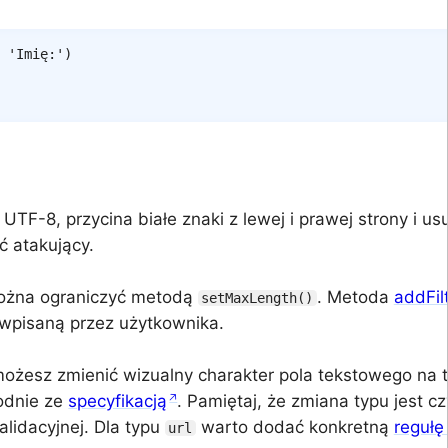
'Imię:'
)
UTF-8, przycina białe znaki z lewej i prawej strony i u
ać atakujący.
ożna ograniczyć metodą
. Metoda
addFilt
setMaxLength()
wpisaną przez użytkownika.
ożesz zmienić wizualny charakter pola tekstowego na ty
dnie ze
specyfikacją
. Pamiętaj, że zmiana typu jest c
walidacyjnej. Dla typu
warto dodać konkretną
regułę
url