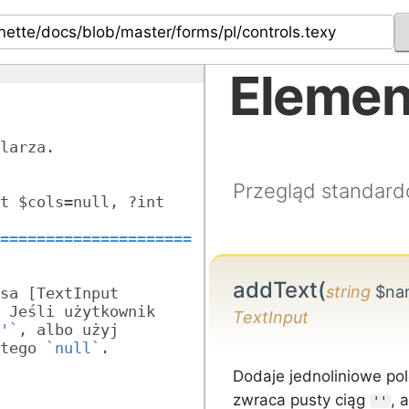
Elemen
larza.
Przegląd standard
t $cols=null, ?int 
=====================
addText(
string
$nam
sa [TextInput 
 Jeśli użytkownik 
TextInput
'`
, albo użyj 
tego 
`null`
.
Dodaje jednoliniowe po
zwraca pusty ciąg
, 
''