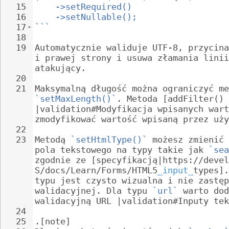
15
->setRequired()
16
->setNullable();
17
```
18
19
Automatycznie waliduje UTF-8, przycina
i prawej strony i usuwa złamania linii
atakujący.
20
21
Maksymalną długość można ograniczyć me
`setMaxLength()`
. Metoda [addFilter() 
|validation#Modyfikacja wpisanych wart
zmodyfikować wartość wpisaną przez uży
22
23
Metodą 
`setHtmlType()`
 możesz zmienić 
pola tekstowego na typy takie jak 
`sea
zgodnie ze [specyfikacją|https://devel
S/docs/Learn/Forms/HTML5
_input_
types].
typu jest czysto wizualna i nie zastęp
walidacyjnej. Dla typu 
`url`
 warto dod
walidacyjną URL |validation#Inputy tek
24
25
.[note]