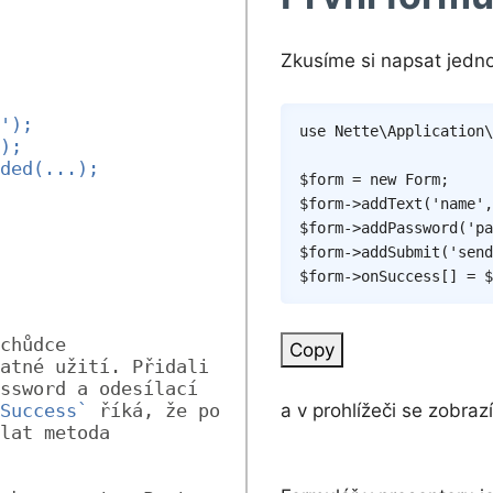
Zkusíme si napsat jedno
');
use
Nette
\
Application
\
);
ded(...);
$form
=
new
Form
;
$form
->
addText
(
'name'
,
$form
->
addPassword
(
'pa
$form
->
addSubmit
(
'send
$form
->
onSuccess
[
]
=
$
chůdce 
Copy
atné užití. Přidali 
ssword a odesílací 
a v prohlížeči se zobrazí
Success`
 říká, že po 
lat metoda 