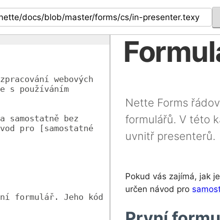
Formul
zpracování webových 
e s používáním 
Nette Forms řádov
formulářů. V této 
a samostatně bez 
vod pro [samostatné 
uvnitř presenterů.
Pokud vás zajímá, jak j
určen návod pro
samost
ní formulář. Jeho kód 
První formu