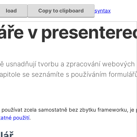
load
Copy to clipboard
syntax
áře v presentere
ě usnadňují tvorbu a zpracování webových
kapitole se seznámíte s používáním formulář
e používat zcela samostatně bez zbytku frameworku, je 
atné použití
.
lář