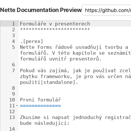
Nette Documentation Preview
1
Formuláře v presenterech
2
************************
3
4
.[perex]
5
Nette Forms řádově usnadňují tvorbu a 
formulářů. V této kapitole se seznámít
formulářů uvnitř presenterů.
6
7
Pokud vás zajímá, jak je používat zcel
zbytku frameworku, je pro vás určen ná
použití|standalone].
8
9
10
První formulář
11
==============
12
13
Zkusíme si napsat jednoduchý registrač
bude následující:
14