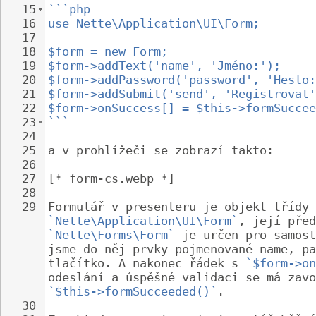
15
```php
16
use Nette\Application\UI\Form;
17
18
$form = new Form;
19
$form->addText('name', 'Jméno:');
20
$form->addPassword('password', 'Heslo:
21
$form->addSubmit('send', 'Registrovat'
22
$form->onSuccess[] = $this->formSuccee
23
```
24
25
a v prohlížeči se zobrazí takto:
26
27
[* form-cs.webp *]
28
29
Formulář v presenteru je objekt třídy 
`Nette\Application\UI\Form`
, její před
`Nette\Forms\Form`
 je určen pro samost
jsme do něj prvky pojmenované name, pa
tlačítko. A nakonec řádek s 
`$form->on
odeslání a úspěšné validaci se má zavo
`$this->formSucceeded()`
.
30