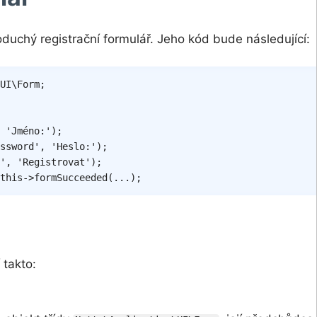
duchý registrační formulář. Jeho kód bude následující:
UI
\
Form
;
'Jméno:'
)
;
ssword'
,
'Heslo:'
)
;
'
,
'Registrovat'
)
;
this
->
formSucceeded
(
...
)
;
 takto: