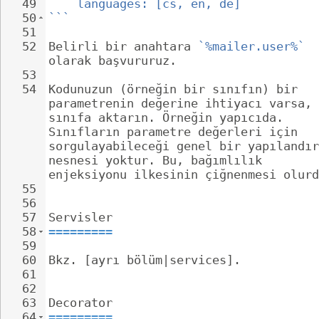
49
languages: [cs, en, de]
50
```
51
52
Belirli bir anahtara 
`%mailer.user%`
olarak başvururuz.
53
54
Kodunuzun (örneğin bir sınıfın) bir 
parametrenin değerine ihtiyacı varsa, 
sınıfa aktarın. Örneğin yapıcıda. 
Sınıfların parametre değerleri için 
sorgulayabileceği genel bir yapılandır
nesnesi yoktur. Bu, bağımlılık 
enjeksiyonu ilkesinin çiğnenmesi olurd
55
56
57
Servisler
58
=========
59
60
Bkz. [ayrı bölüm|services].
61
62
63
Decorator
64
=========