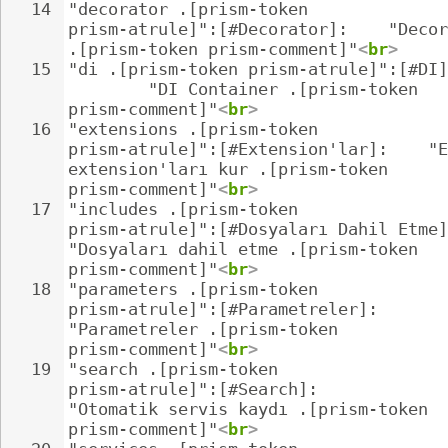
14
"decorator .[prism-token 
prism-atrule]":[#Decorator]: 
"Decor
.[prism-token prism-comment]"
<
br
>
15
"di .[prism-token prism-atrule]":[#DI]
"DI Container .[prism-token 
prism-comment]"
<
br
>
16
"extensions .[prism-token 
prism-atrule]":[#Extension'lar]: 
"E
extension'ları kur .[prism-token 
prism-comment]"
<
br
>
17
"includes .[prism-token 
prism-atrule]":[#Dosyaları Dahil Etme]
"Dosyaları dahil etme .[prism-token 
prism-comment]"
<
br
>
18
"parameters .[prism-token 
prism-atrule]":[#Parametreler]: 
"Parametreler .[prism-token 
prism-comment]"
<
br
>
19
"search .[prism-token 
prism-atrule]":[#Search]: 
"Otomatik servis kaydı .[prism-token 
prism-comment]"
<
br
>