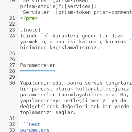
20
"services .[prism-token 
prism-atrule]":[services]: 
"Servisler .[prism-token prism-comment
21
</
pre
>
22
23
.[note]
24
İçinde 
`%`
 karakteri geçen bir dize 
yazmak için onu iki katına çıkararak 
`
biçiminde kaçışlamalısınız.
25
26
27
Parametreler
28
============
29
30
Yapılandırmada, sonra servis tanımları
bir parçası olarak kullanabileceğiniz 
parametreler tanımlayabilirsiniz. Bu, 
yapılandırmayı netleştirmenizi ya da 
değişebilecek değerleri tek bir yerde 
toplamanızı sağlar.
31
32
```neon
33
parameters: