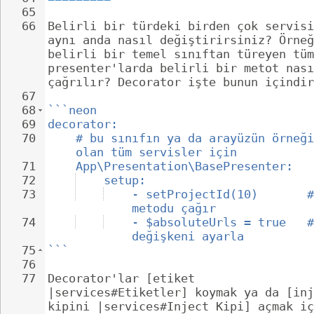
65
66
Belirli bir türdeki birden çok servisi
aynı anda nasıl değiştirirsiniz? Örneğ
belirli bir temel sınıftan türeyen tüm
presenter'larda belirli bir metot nası
çağrılır? Decorator işte bunun içindir
67
68
```neon
69
decorator:
70
# bu sınıfın ya da arayüzün örneği
olan tüm servisler için
71
App\Presentation\BasePresenter:
72
setup:
73
- setProjectId(10)       #
metodu çağır
74
- $absoluteUrls = true   #
değişkeni ayarla
75
```
76
77
Decorator'lar [etiket 
|services#Etiketler] koymak ya da [inj
kipini |services#Inject Kipi] açmak iç