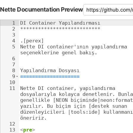
Nette Documentation Preview
1
DI Container Yapılandırması
2
***************************
3
4
.[perex]
5
Nette DI container'ının yapılandırma 
seçeneklerine genel bakış.
6
7
8
Yapılandırma Dosyası
9
====================
10
11
Nette DI container, yapılandırma 
dosyalarıyla kolayca denetlenir. Bunla
genellikle [NEON biçiminde|neon:format
yazılır. Bu biçim için [destek sunan 
düzenleyicileri |tools:ide] kullanmanı
öneririz.
12
13
<
pre
>