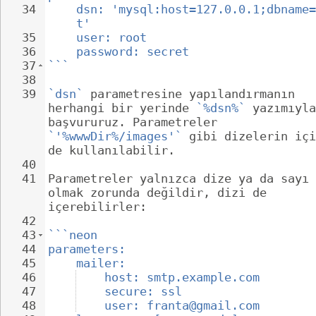
34
dsn: 'mysql:host=127.0.0.1;dbname=
t'
35
user: root
36
password: secret
37
```
38
39
`dsn`
 parametresine yapılandırmanın 
herhangi bir yerinde 
`%dsn%`
 yazımıyla
başvururuz. Parametreler 
`'%wwwDir%/images'`
 gibi dizelerin içi
de kullanılabilir.
40
41
Parametreler yalnızca dize ya da sayı 
olmak zorunda değildir, dizi de 
içerebilirler:
42
43
```neon
44
parameters:
45
mailer:
46
host: smtp.example.com
47
secure: ssl
48
user: franta@gmail.com