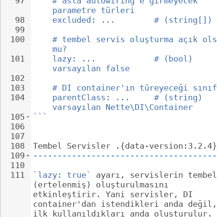
97
# asla autowiring'e girmeyecek 
parametre türleri
98
excluded: ...        # (string[])
99
100
# tembel servis oluşturma açık ols
mu?
101
lazy: ...            # (bool) 
varsayılan false
102
103
# DI container'ın türeyeceği sınıf
104
parentClass: ...     # (string) 
varsayılan Nette\DI\Container
105
```
106
107
108
Tembel Servisler .{data-version:3.2.4}
109
--------------------------------------
110
111
`lazy: true`
 ayarı, servislerin tembel
(ertelenmiş) oluşturulmasını 
etkinleştirir. Yani servisler, DI 
container'dan istendikleri anda değil,
ilk kullanıldıkları anda oluşturulur. 