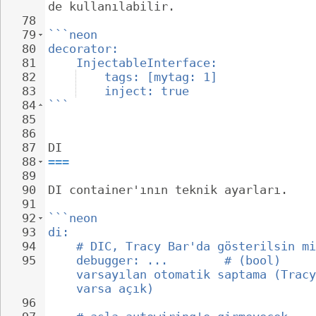
de kullanılabilir.
78
79
```neon
80
decorator:
81
InjectableInterface:
82
tags: [mytag: 1]
83
inject: true
84
```
85
86
87
DI
88
===
89
90
DI container'ının teknik ayarları.
91
92
```neon
93
di:
94
# DIC, Tracy Bar'da gösterilsin mi
95
debugger: ...        # (bool) 
varsayılan otomatik saptama (Tracy
varsa açık)
96