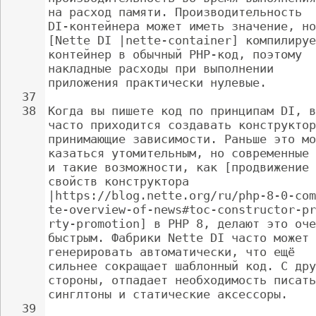
на расход памяти. Производительность 
DI-контейнера может иметь значение, но
[Nette DI |nette-container] компилируе
контейнер в обычный PHP-код, поэтому 
накладные расходы при выполнении 
приложения практически нулевые.
37
38
Когда вы пишете код по принципам DI, в
часто приходится создавать конструктор
принимающие зависимости. Раньше это мо
казаться утомительным, но современные 
и такие возможности, как [продвижение 
свойств конструктора 
|https://blog.nette.org/ru/php-8-0-com
te-overview-of-news#toc-constructor-pr
rty-promotion] в PHP 8, делают это оче
быстрым. Фабрики Nette DI часто может 
генерировать автоматически, что ещё 
сильнее сокращает шаблонный код. С дру
стороны, отпадает необходимость писать
синглтоны и статические аксессоры.
39