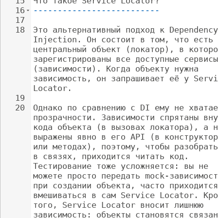
15
Что такое Service Locator?
16
--------------------------
17
18
Это альтернативный подход к Dependency
Injection. Он состоит в том, что есть 
центральный объект (локатор), в которо
зарегистрированы все доступные сервисы
(зависимости). Когда объекту нужна 
зависимость, он запрашивает её у Servi
Locator.
19
20
Однако по сравнению с DI ему не хватае
прозрачности. Зависимости спрятаны вну
кода объекта (в вызовах локатора), а н
выражены явно в его API (в конструктор
или методах), поэтому, чтобы разобрать
в связях, приходится читать код. 
Тестирование тоже усложняется: вы не 
можете просто передать mock-зависимост
при создании объекта, часто приходится
вмешиваться в сам Service Locator. Кро
того, Service Locator вносит лишнюю 
зависимость: объекты становятся связан