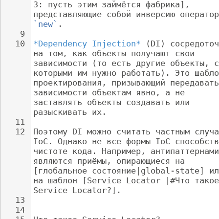
3: пусть этим займётся фабрика], 
представляющие собой инверсию оператор
`new`
.
9
10
*Dependency Injection*
 (DI) сосредоточ
на том, как объекты получают свои 
зависимости (то есть другие объекты, с
которыми им нужно работать). Это шабло
проектирования, призывающий передавать
зависимости объектам явно, а не 
заставлять объекты создавать или 
разыскивать их.
11
12
Поэтому DI можно считать частным случа
IoC. Однако не все формы IoC способств
чистоте кода. Например, антипаттернами
являются приёмы, опирающиеся на 
[глобальное состояние|global-state] ил
на шаблон [Service Locator |#Что такое
Service Locator?].
13
14