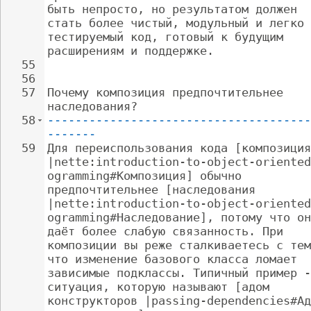
быть непросто, но результатом должен 
стать более чистый, модульный и легко 
тестируемый код, готовый к будущим 
расширениям и поддержке.
55
56
57
Почему композиция предпочтительнее 
наследования?
58
--------------------------------------
-------
59
Для переиспользования кода [композиция
|nette:introduction-to-object-oriented
ogramming#Композиция] обычно 
предпочтительнее [наследования 
|nette:introduction-to-object-oriented
ogramming#Наследование], потому что он
даёт более слабую связанность. При 
композиции вы реже сталкиваетесь с тем
что изменение базового класса ломает 
зависимые подклассы. Типичный пример -
ситуация, которую называют [адом 
конструкторов |passing-dependencies#Ад