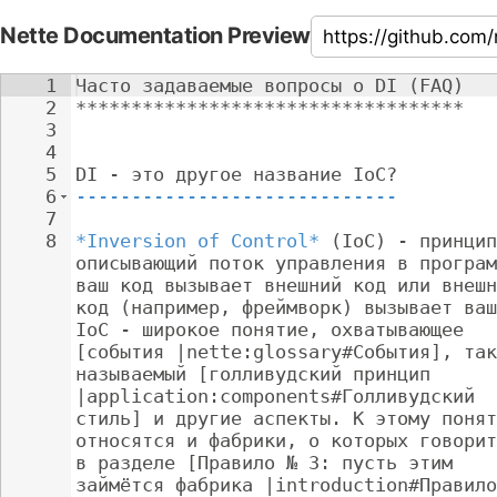
Nette Documentation Preview
1
Часто задаваемые вопросы о DI (FAQ)
2
***********************************
3
4
5
DI - это другое название IoC?
6
-----------------------------
7
8
*Inversion of Control*
 (IoC) - принцип
описывающий поток управления в програм
ваш код вызывает внешний код или внешн
код (например, фреймворк) вызывает ваш
IoC - широкое понятие, охватывающее 
[события |nette:glossary#События], так
называемый [голливудский принцип 
|application:components#Голливудский 
стиль] и другие аспекты. К этому понят
относятся и фабрики, о которых говорит
в разделе [Правило № 3: пусть этим 
займётся фабрика |introduction#Правило