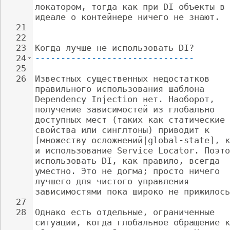
локатором, тогда как при DI объекты в 
идеале о контейнере ничего не знают.
21
22
23
Когда лучше не использовать DI?
24
-------------------------------
25
26
Известных существенных недостатков 
правильного использования шаблона 
Dependency Injection нет. Наоборот, 
получение зависимостей из глобально 
доступных мест (таких как статические 
свойства или синглтоны) приводит к 
[множеству осложнений|global-state], к
и использование Service Locator. Поэто
использовать DI, как правило, всегда 
уместно. Это не догма; просто ничего 
лучшего для чистого управления 
зависимостями пока широко не прижилось
27
28
Однако есть отдельные, ограниченные 
ситуации, когда глобальное обращение к