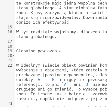
te konstrukcje mają jedną wspólną cech
stanu globalnego. A stan globalny fata
kodu. Klasy zaczynają kłamać o swoich 
staje się nieprzewidywalny. Dezorientu
obniża ich efektywność.
15
16
W tym rozdziale wyjaśnimy, dlaczego ta
stanu globalnego.
17
18
19
Globalne powiązania
20
-------------------
21
22
W idealnym świecie obiekt powinien kom
wyłącznie z obiektami, które zostały m
przekazane |passing-dependencies]. Jeś
obiekty 
`A`
 i 
`B`
 i nigdy nie przekażę
referencji, to ani 
`A`
, ani 
`B`
 nie mo
drugiego ani go zmienić. To wysoce poż
kodu. To trochę jak z baterią i żarówk
zaświeci, dopóki nie połączysz jej z b
23