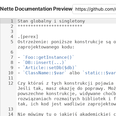
Nette Documentation Preview
1
Stan globalny i singletony
2
*************************
3
4
.[perex]
5
Ostrzeżenie: poniższe konstrukcje są o
zaprojektowanego kodu:
6
7
- 
`Foo::getInstance()`
8
- 
`DB::insert(...)`
9
- 
`Article::setDb($db)`
10
- 
`ClassName::$var`
 albo 
`static::$var
11
12
Czy któraś z tych konstrukcji pojawia 
Jeśli tak, masz okazję do poprawy. Moż
powszechne konstrukcje, widywane choćb
rozwiązaniach rozmaitych bibliotek i f
tak, ich kod jest wadliwie zaprojektow
13
14
Nie mówimy tu o jakiejś akademickiej c