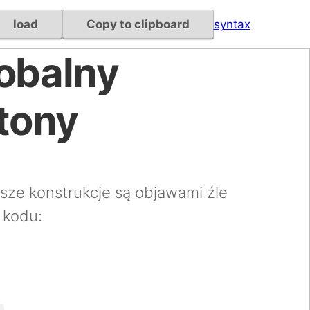
load
Copy to clipboard
syntax
lobalny
etony
sze konstrukcje są objawami źle
 kodu:
)