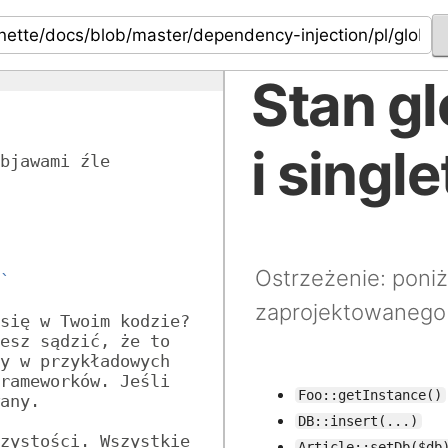
Stan g
i singl
bjawami źle 
Ostrzeżenie: poniż
`
zaprojektowanego
się w Twoim kodzie? 
esz sądzić, że to 
y w przykładowych 
rameworków. Jeśli 
Foo::getInstance()
any.
DB::insert(...)
zystości. Wszystkie 
Article::setDb($db