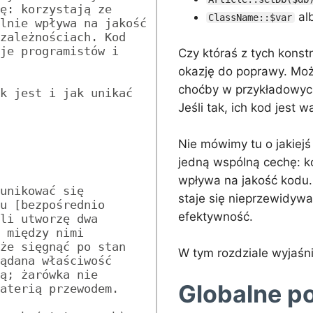
ę: korzystają ze 
al
ClassName::$var
lnie wpływa na jakość 
zależnościach. Kod 
je programistów i 
Czy któraś z tych konst
okazję do poprawy. Moż
choćby w przykładowych
k jest i jak unikać 
Jeśli tak, ich kod jest 
Nie mówimy tu o jakiejś
jedną wspólną cechę: ko
wpływa na jakość kodu.
unikować się 
staje się nieprzewidywa
u [bezpośrednio 
efektywność.
li utworzę dwa 
 między nimi 
że sięgnąć po stan 
W tym rozdziale wyjaśni
ądana właściwość 
ą; żarówka nie 
Globalne p
aterią przewodem.