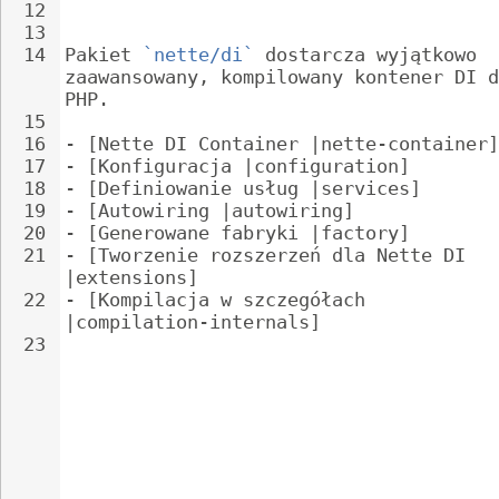
12
13
14
Pakiet 
`nette/di`
 dostarcza wyjątkowo 
zaawansowany, kompilowany kontener DI d
PHP.
15
16
- 
[Nette DI Container |nette-container]
17
- 
[Konfiguracja |configuration]
18
- 
[Definiowanie usług |services]
19
- 
[Autowiring |autowiring]
20
- 
[Generowane fabryki |factory]
21
- 
[Tworzenie rozszerzeń dla Nette DI 
|extensions]
22
- 
[Kompilacja w szczegółach 
|compilation-internals]
23