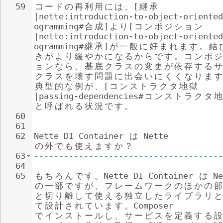
59
コ
ー
ド
の
再
利
用
に
は
、
[
継
承
|nette:introduction-to-object-oriented
ogramming#
合
成
]
よ
り
[
コ
ン
ポ
ジ
シ
ョ
ン
|nette:introduction-to-object-oriented
ogramming#
継
承
]
が
一
般
に
好
ま
れ
ま
す
。
結
き
が
よ
り
緩
や
か
に
な
る
か
ら
で
す
。
コ
ン
ポ
ジ
ョ
ン
な
ら
、
基
底
ク
ラ
ス
の
変
更
が
依
存
す
る
サ
ク
ラ
ス
を
壊
す
問
題
に
出
会
い
に
く
く
な
り
ま
す
典
型
的
な
例
が
、
[
コ
ン
ス
ト
ラ
ク
タ
地
獄
|passing-dependencies#
コ
ン
ス
ト
ラ
ク
タ
地
と
呼
ば
れ
る
状
況
で
す
。
60
61
62
Nette DI Container 
は
 Nette 
の
外
で
も
使
え
ま
す
か
？
63
--------------------------------------
64
65
も
ち
ろ
ん
で
す
。
Nette DI Container 
は
 Ne
の
一
部
で
す
が
、
フ
レ
ー
ム
ワ
ー
ク
の
ほ
か
の
部
と
切
り
離
し
て
使
え
る
独
立
し
た
ラ
イ
ブ
ラ
リ
と
て
設
計
さ
れ
て
い
ま
す
。
Composer 
で
イ
ン
ス
ト
ー
ル
し
、
サ
ー
ビ
ス
を
定
義
す
る
設