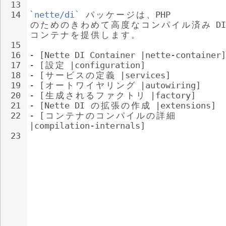
13
14
`nette/di`
パ
ッ
ケ
ー
ジ
は
、
PHP 
の
た
め
の
き
わ
め
て
高
度
な
コ
ン
パ
イ
ル
済
み
 DI
コ
ン
テ
ナ
を
提
供
し
ま
す
。
15
16
- 
[Nette DI Container |nette-container]
17
- 
[
設
定
 |configuration]
18
- 
[
サ
ー
ビ
ス
の
定
義
 |services]
19
- 
[
オ
ー
ト
ワ
イ
ヤ
リ
ン
グ
 |autowiring]
20
- 
[
生
成
さ
れ
る
フ
ァ
ク
ト
リ
 |factory]
21
- 
[Nette DI 
の
拡
張
の
作
成
 |extensions]
22
- 
[
コ
ン
テ
ナ
の
コ
ン
パ
イ
ル
の
詳
細
|compilation-internals]
23