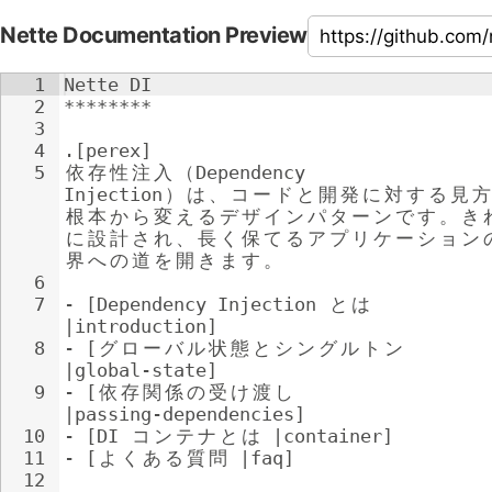
Nette Documentation Preview
1
Nette DI
2
********
3
4
.[perex]
5
依
存
性
注
入
（
Dependency 
Injection
）
は
、
コ
ー
ド
と
開
発
に
対
す
る
見
方
根
本
か
ら
変
え
る
デ
ザ
イ
ン
パ
タ
ー
ン
で
す
。
き
に
設
計
さ
れ
、
長
く
保
て
る
ア
プ
リ
ケ
ー
シ
ョ
ン
界
へ
の
道
を
開
き
ま
す
。
6
7
- 
[Dependency Injection 
と
は
|introduction]
8
- 
[
グ
ロ
ー
バ
ル
状
態
と
シ
ン
グ
ル
ト
ン
|global-state]
9
- 
[
依
存
関
係
の
受
け
渡
し
|passing-dependencies]
10
- 
[DI 
コ
ン
テ
ナ
と
は
 |container]
11
- 
[
よ
く
あ
る
質
問
 |faq]
12