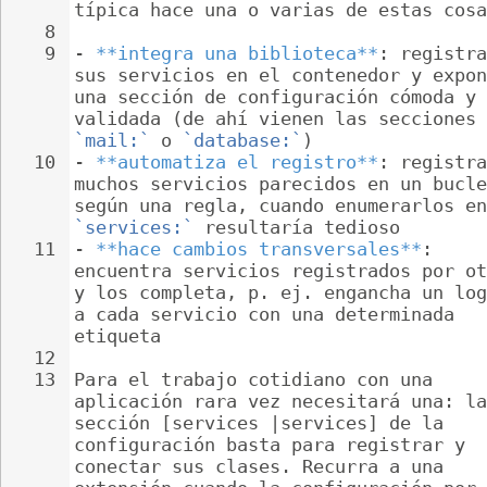
típica hace una o varias de estas cosa
8
9
- 
**integra una biblioteca**
: registra
sus servicios en el contenedor y expon
una sección de configuración cómoda y 
validada (de ahí vienen las secciones 
`mail:`
 o 
`database:`
)
10
- 
**automatiza el registro**
: registra
muchos servicios parecidos en un bucle
según una regla, cuando enumerarlos en
`services:`
 resultaría tedioso
11
- 
**hace cambios transversales**
: 
encuentra servicios registrados por ot
y los completa, p. ej. engancha un log
a cada servicio con una determinada 
etiqueta
12
13
Para el trabajo cotidiano con una 
aplicación rara vez necesitará una: la
sección [services |services] de la 
configuración basta para registrar y 
conectar sus clases. Recurra a una 