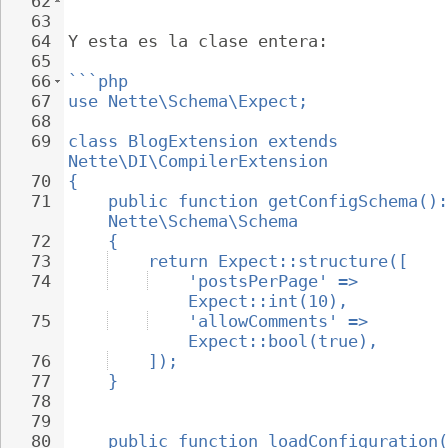
62
```
63
64
Y esta es la clase entera:
65
66
```php
67
use Nette\Schema\Expect;
68
69
class BlogExtension extends 
Nette\DI\CompilerExtension
70
{
71
public function getConfigSchema():
Nette\Schema\Schema
72
{
73
return Expect::structure([
74
'postsPerPage' => 
Expect::int(10),
75
'allowComments' => 
Expect::bool(true),
76
]);
77
}
78
79
80
public function loadConfiguration(