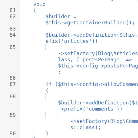
void
81
{
82
$builder = 
$this->getContainerBuilder();
83
84
$builder->addDefinition($this-
efix('articles'))
85
->setFactory(Blog\Articles
lass, ['postsPerPage' => 
$this->config->postsPerPag
;
86
87
if ($this->config->allowCommen
{
88
$builder->addDefinition($t
->prefix('comments'))
89
->setFactory(Blog\Comm
s::class);
90
}