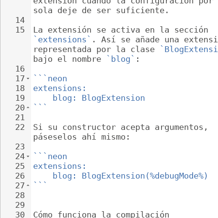
extensión cuando la configuración por 
sola deje de ser suficiente.
14
15
La extensión se activa en la sección 
`extensions`
. Así se añade una extensi
representada por la clase 
`BlogExtensi
bajo el nombre 
`blog`
:
16
17
```neon
18
extensions:
19
blog: BlogExtension
20
```
21
22
Si su constructor acepta argumentos, 
páseselos ahí mismo:
23
24
```neon
25
extensions:
26
blog: BlogExtension(%debugMode%)
27
```
28
29
30
Cómo funciona la compilación