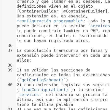
crearlo y qué llamar en él después. La
definiciones viven en el objeto 
[ContainerBuilder |#ContainerBuilder].
Una extensión es, en esencia, 
*configuración programable*
: todo lo q
puede declarar en la sección 
`services
lo puede construir también en PHP, con
condiciones, en bucles o reaccionando 
lo que hayan registrado otros.
36
37
La compilación transcurre por fases y 
extensión puede intervenir en cada una
ellas:
38
39
1) se validan las secciones de 
configuración de todas las extensiones
(
`getConfigSchema()`
)
40
2) cada extensión registra sus servici
(
`loadConfiguration()`
); la sección 
`services:`
 del usuario se procesa la 
última, así que la aplicación siempre 
tiene la última palabra
41
3) una vez que todas las definiciones 