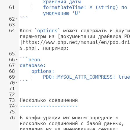
хранения даты
61
formatDateTime: # (string) по 
умолчанию 'U'
62
```
63
64
Ключ 
`options`
 может содержать и други
параметры из [документации драйвера PD
|https://www.php.net/manual/en/pdo.dri
s.php], например:
65
66
```neon
67
database:
68
options:
69
PDO::MYSQL_ATTR_COMPRESS: true
70
```
71
72
73
Несколько соединений
74
--------------------
75
76
В конфигурации мы можем определить 
несколько соединений с базой данных, 
разделив их на именованные секции: