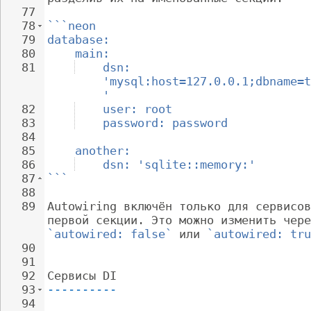
77
78
```neon
79
database:
80
main:
81
dsn: 
'mysql:host=127.0.0.1;dbname=t
'
82
user: root
83
password: password
84
85
another:
86
dsn: 'sqlite::memory:'
87
```
88
89
Autowiring включён только для сервисов
первой секции. Это можно изменить чере
`autowired: false`
 или 
`autowired: tru
90
91
92
Сервисы DI
93
----------
94