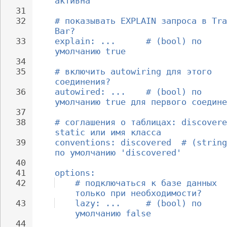
активна
31
32
# показывать EXPLAIN запроса в Tra
Bar?
33
explain: ...      # (bool) по 
умолчанию true
34
35
# включить autowiring для этого 
соединения?
36
autowired: ...    # (bool) по 
умолчанию true для первого соедине
37
38
# соглашения о таблицах: discovere
static или имя класса
39
conventions: discovered  # (string
по умолчанию 'discovered'
40
41
options:
42
# подключаться к базе данных 
только при необходимости?
43
lazy: ...     # (bool) по 
умолчанию false
44