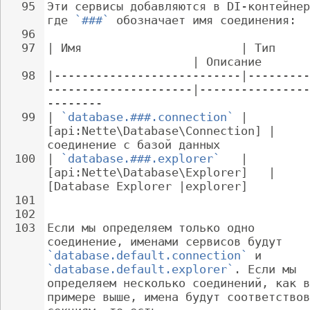
95
Эти сервисы добавляются в DI-контейнер
где 
`###`
 обозначает имя соединения:
96
97
| Имя                       | Тип     
                     | Описание
98
|---------------------------|---------
---------------------|----------------
--------
99
| 
`database.###.connection`
 | 
[api:Nette\Database\Connection] | 
соединение с базой данных
100
| 
`database.###.explorer`
   | 
[api:Nette\Database\Explorer]   | 
[Database Explorer |explorer]
101
102
103
Если мы определяем только одно 
соединение, именами сервисов будут 
`database.default.connection`
 и 
`database.default.explorer`
. Если мы 
определяем несколько соединений, как в
примере выше, имена будут соответствов