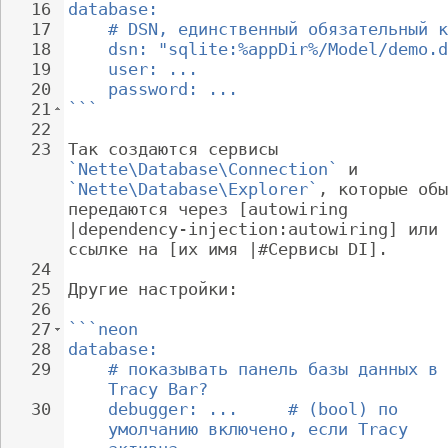
16
database:
17
# DSN, единственный обязательный к
18
dsn: "sqlite:%appDir%/Model/demo.d
19
user: ...
20
password: ...
21
```
22
23
Так создаются сервисы 
`Nette\Database\Connection`
 и 
`Nette\Database\Explorer`
, которые обы
передаются через [autowiring 
|dependency-injection:autowiring] или 
ссылке на [их имя |#Сервисы DI].
24
25
Другие настройки:
26
27
```neon
28
database:
29
# показывать панель базы данных в 
Tracy Bar?
30
debugger: ...     # (bool) по 
умолчанию включено, если Tracy 