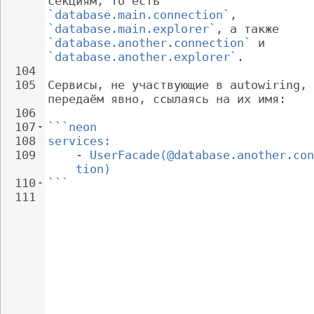
секциям, то есть 
`database.main.connection`
, 
`database.main.explorer`
, а также 
`database.another.connection`
 и 
`database.another.explorer`
.
104
105
Сервисы, не участвующие в autowiring, 
передаём явно, ссылаясь на их имя:
106
107
```neon
108
services:
109
- UserFacade(@database.another.con
tion)
110
```
111