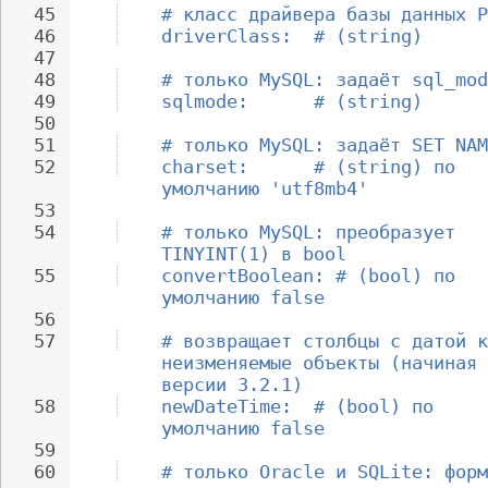
45
# класс драйвера базы данных P
46
driverClass:  # (string)
47
48
# только MySQL: задаёт sql_mod
49
sqlmode:      # (string)
50
51
# только MySQL: задаёт SET NAM
52
charset:      # (string) по 
умолчанию 'utf8mb4'
53
54
# только MySQL: преобразует 
TINYINT(1) в bool
55
convertBoolean: # (bool) по 
умолчанию false
56
57
# возвращает столбцы с датой к
неизменяемые объекты (начиная 
версии 3.2.1)
58
newDateTime:  # (bool) по 
умолчанию false
59
60
# только Oracle и SQLite: форм