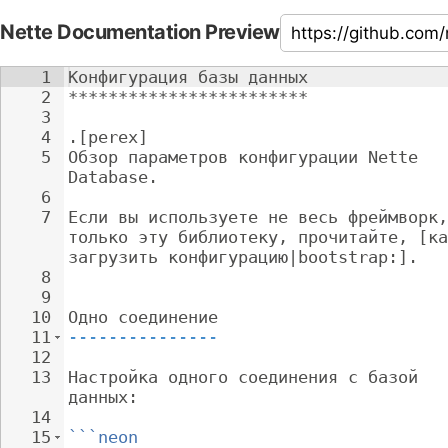
Nette Documentation Preview
1
Конфигурация базы данных
2
************************
3
4
.[perex]
5
Обзор параметров конфигурации Nette 
Database.
6
7
Если вы используете не весь фреймворк,
только эту библиотеку, прочитайте, [ка
загрузить конфигурацию|bootstrap:].
8
9
10
Одно соединение
11
---------------
12
13
Настройка одного соединения с базой 
данных:
14
15
```neon