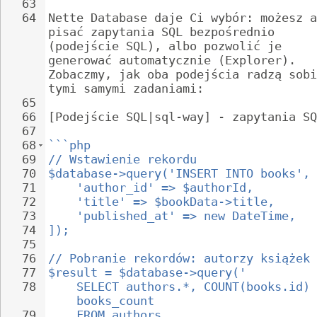
63
64
Nette Database daje Ci wybór: możesz a
pisać zapytania SQL bezpośrednio 
(podejście SQL), albo pozwolić je 
generować automatycznie (Explorer). 
Zobaczmy, jak oba podejścia radzą sobi
tymi samymi zadaniami:
65
66
[Podejście SQL|sql-way] - zapytania SQ
67
68
```php
69
// Wstawienie rekordu
70
$database->query('INSERT INTO books', 
71
'author_id' => $authorId,
72
'title' => $bookData->title,
73
'published_at' => new DateTime,
74
]);
75
76
// Pobranie rekordów: autorzy książek
77
$result = $database->query('
78
SELECT authors.*, COUNT(books.id) 
books_count
79
FROM authors