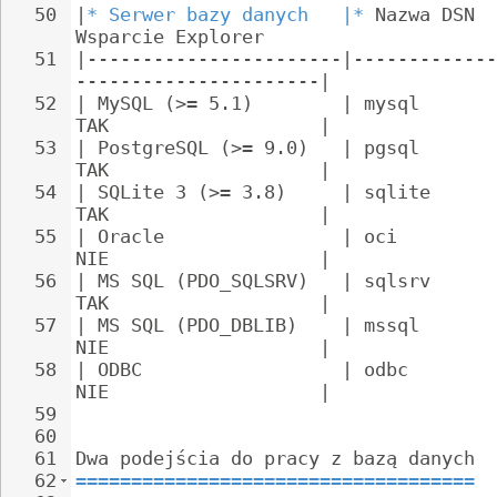
50
|
* Serwer bazy danych   |*
 Nazwa DSN  
Wsparcie Explorer
51
|-----------------------|-------------
----------------------|
52
| MySQL (>= 5.1)        | mysql       
TAK                   |
53
| PostgreSQL (>= 9.0)   | pgsql       
TAK                   |
54
| SQLite 3 (>= 3.8)     | sqlite      
TAK                   |
55
| Oracle                | oci         
NIE                   |
56
| MS SQL (PDO_SQLSRV)   | sqlsrv      
TAK                   |
57
| MS SQL (PDO_DBLIB)    | mssql       
NIE                   |
58
| ODBC                  | odbc        
NIE                   |
59
60
61
Dwa podejścia do pracy z bazą danych
62
====================================