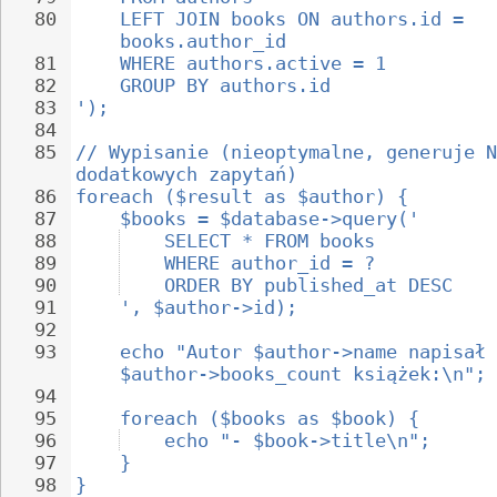
80
LEFT JOIN books ON authors.id = 
books.author_id
81
WHERE authors.active = 1
82
GROUP BY authors.id
83
');
84
85
// Wypisanie (nieoptymalne, generuje N
dodatkowych zapytań)
86
foreach ($result as $author) {
87
$books = $database->query('
88
SELECT * FROM books
89
WHERE author_id = ?
90
ORDER BY published_at DESC
91
', $author->id);
92
93
echo "Autor $author->name napisał 
$author->books_count książek:\n";
94
95
foreach ($books as $book) {
96
echo "- $book->title\n";
97
}
98
}