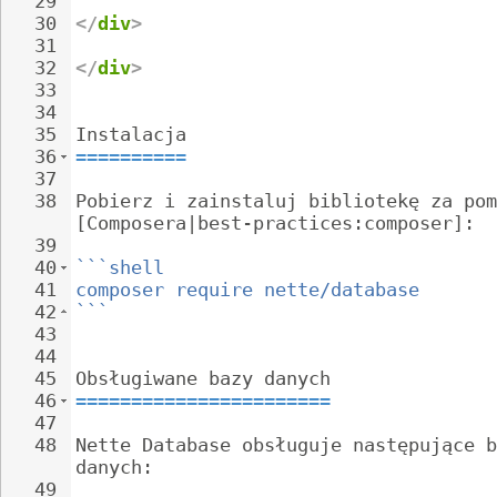
29
30
</
div
>
31
32
</
div
>
33
34
35
Instalacja
36
==========
37
38
Pobierz i zainstaluj bibliotekę za pom
[Composera|best-practices:composer]:
39
40
```shell
41
composer require nette/database
42
```
43
44
45
Obsługiwane bazy danych
46
=======================
47
48
Nette Database obsługuje następujące b
danych:
49