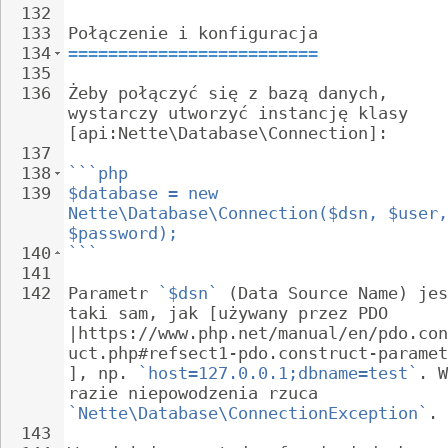
132
133
Połączenie i konfiguracja
134
=========================
135
136
Żeby połączyć się z bazą danych, 
wystarczy utworzyć instancję klasy 
[api:Nette\Database\Connection]:
137
138
```php
139
$database = new 
Nette\Database\Connection($dsn, $user,
$password);
140
```
141
142
Parametr 
`$dsn`
 (Data Source Name) jes
taki sam, jak [używany przez PDO 
|https://www.php.net/manual/en/pdo.con
uct.php#refsect1-pdo.construct-paramet
], np. 
`host=127.0.0.1;dbname=test`
. W
razie niepowodzenia rzuca 
`Nette\Database\ConnectionException`
.
143