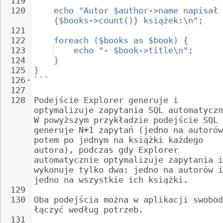
119
120
echo "Autor $author->name napisał 
{$books->count()} książek:\n";
121
122
foreach ($books as $book) {
123
echo "- $book->title\n";
124
}
125
}
126
```
127
128
Podejście Explorer generuje i 
optymalizuje zapytania SQL automatyczn
W powyższym przykładzie podejście SQL 
generuje N+1 zapytań (jedno na autorów
potem po jednym na książki każdego 
autora), podczas gdy Explorer 
automatycznie optymalizuje zapytania i
wykonuje tylko dwa: jedno na autorów i
jedno na wszystkie ich książki.
129
130
Oba podejścia można w aplikacji swobod
łączyć według potrzeb.
131