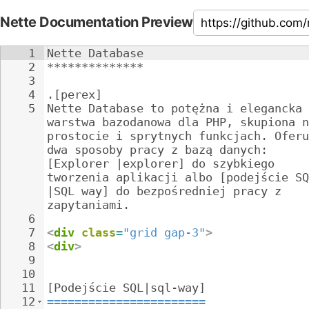
Nette Documentation Preview
1
Nette Database
2
**************
3
4
.[perex]
5
Nette Database to potężna i elegancka 
warstwa bazodanowa dla PHP, skupiona n
prostocie i sprytnych funkcjach. Oferu
dwa sposoby pracy z bazą danych: 
[Explorer |explorer] do szybkiego 
tworzenia aplikacji albo [podejście SQ
|SQL way] do bezpośredniej pracy z 
zapytaniami.
6
7
<
div
class
=
"grid gap-3"
>
8
<
div
>
9
10
11
[Podejście SQL|sql-way]
12
=======================