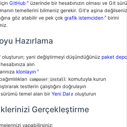
için
GitHub
üzerinde bir hesabınızın olması ve Git sür
manın temellerini bilmeniz gerekir. Git'e aşina değilseni
ğına göz atabilir ve pek çok
grafik istemciden
birini
niz.
oyu Hazırlama
oluşturun; yani değiştirmeyi düşündüğünüz
paket dep
 hesabınıza alın
arınıza
klonlayın
bağımlılıkları
komutuyla kurun
composer install
ıştırarak testlerin çalıştığını doğrulayın
 sürümü temel alan bir
Yeni Dal
oluşturun
iklerinizi Gerçekleştirme
elerinizi yapabilirsiniz: