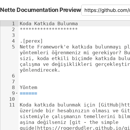
Nette Documentation Preview
1
Koda Katkıda Bulunma
2
********************
3
4
.[perex]
5
Nette Framework'e katkıda bulunmayı pl
yöntemleri öğrenmeniz mi gerekiyor? Bu
sizi, koda etkili biçimde katkıda bulu
çalışma ve değişiklikleri gerçekleştir
yönlendirecek.
6
7
8
Yöntem
9
======
10
11
Koda katkıda bulunmak için [GitHub|htt
üzerinde bir hesabınızın olması ve Git
sistemiyle çalışmanın temellerini bilm
aşina değilseniz [git - the simple 
guide|https://rogerdudler.github.io/gi