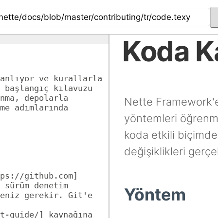
Koda K
anlıyor ve kurallarla 
 başlangıç kılavuzu 
nma, depolarla 
Nette Framework'e 
me adımlarında 
yöntemleri öğrenme
koda etkili biçimd
değişiklikleri gerç
ps://github.com] 
 sürüm denetim 
Yöntem
eniz gerekir. Git'e 
t-guide/] kaynağına 