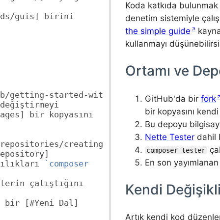
Koda katkıda bulunmak 
ds/guis] birini 
denetim sistemiyle çalış
the simple guide
kayna
kullanmayı düşünebilirsi
Ortamı ve Dep
b/getting-started-wit
GitHub'da bir
fork
değiştirmeyi 
bir kopyasını kendi
ages] bir kopyasını 
Bu depoyu bilgisay
Nette Tester
dahil 
repositories/creating
çal
composer tester
epository]
En son yayımlanan
ılıkları 
`composer 
lerin çalıştığını 
Kendi Değişikl
 bir [#Yeni Dal] 
Artık kendi kod düzenlem