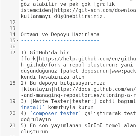
göz atabilir ve pek çok [grafik 
istemciden|https://git-scm.com/downloa
kullanmayı düşünebilirsiniz.
12
13
14
Ortamı ve Depoyu Hazırlama
15
--------------------------
16
17
1) GitHub'da bir 
[fork|https://help.github.com/en/githu
h-github/fork-a-repo] oluşturun; yani 
düşündüğünüz [paket deposunun|www:pack
kendi hesabınıza alın
18
2) Bu depoyu bilgisayarınıza 
[klonlayın|https://docs.github.com/en/
-and-managing-repositories/cloning-a-r
19
3) [Nette Tester|tester:] dahil bağıml
install`
 komutuyla kurun
20
4) 
`composer tester`
 çalıştırarak test
doğrulayın
21
5) En son yayımlanan sürümü temel alan
oluşturun