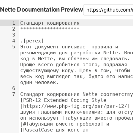
Nette Documentation Preview
1
Стандарт кодирования
2
********************
3
4
.[perex]
5
Этот документ описывает правила и 
рекомендации для разработки Nette. Вно
код в Nette, вы обязаны им следовать. 
Проще всего добиться этого, подражая 
существующему коду. Цель в том, чтобы 
весь код выглядел так, будто его напис
один человек.
6
7
Стандарт кодирования Nette соответству
[PSR-12 Extended Coding Style 
|https://www.php-fig.org/psr/psr-12/] 
двумя главными исключениями: для отсту
он использует [табуляции вместо пробел
|#Табуляции вместо пробелов] и 
[PascalCase для констант 