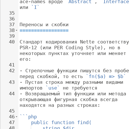
ace-names вроде 
`Abstract`
, 
`Interface
или 
`I`
35
36
37
Переносы и скобки
38
=================
39
40
Стандарт кодирования Nette соответству
PSR-12 (или PER Coding Style), но в 
некоторых пунктах уточняет или меняет 
его:
41
42
- 
Стрелочные функции пишутся без пробе
перед скобкой, то есть 
`fn($a) => $b`
43
- 
Пустая строка между разными видами 
импортов 
`use`
 не требуется
44
- 
Возвращаемый тип функции или метода 
открывающая фигурная скобка всегда 
находятся на разных строках:
45
46
```php
47
public function find(
48
string $dir,