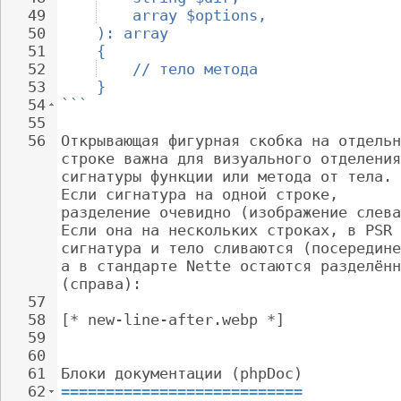
49
array $options,
50
): array
51
{
52
// тело метода
53
}
54
```
55
56
Открывающая фигурная скобка на отдельн
строке важна для визуального отделения
сигнатуры функции или метода от тела. 
Если сигнатура на одной строке, 
разделение очевидно (изображение слева
Если она на нескольких строках, в PSR 
сигнатура и тело сливаются (посередине
а в стандарте Nette остаются разделённ
(справа):
57
58
[* new-line-after.webp *]
59
60
61
Блоки документации (phpDoc)
62
===========================