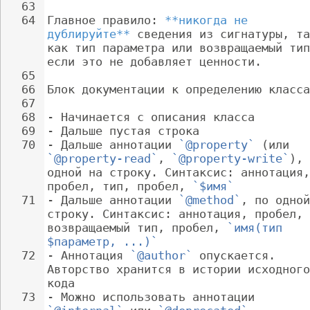
63
64
Главное правило: 
**никогда не 
дублируйте**
 сведения из сигнатуры, та
как тип параметра или возвращаемый тип
если это не добавляет ценности.
65
66
Блок документации к определению класса
67
68
- 
Начинается с описания класса
69
- 
Дальше пустая строка
70
- 
Дальше аннотации 
`@property`
 (или 
`@property-read`
, 
`@property-write`
), 
одной на строку. Синтаксис: аннотация,
пробел, тип, пробел, 
`$имя`
71
- 
Дальше аннотации 
`@method`
, по одной
строку. Синтаксис: аннотация, пробел, 
возвращаемый тип, пробел, 
`имя(тип 
$параметр, ...)`
72
- 
Аннотация 
`@author`
 опускается. 
Авторство хранится в истории исходного
кода
73
- 
Можно использовать аннотации 