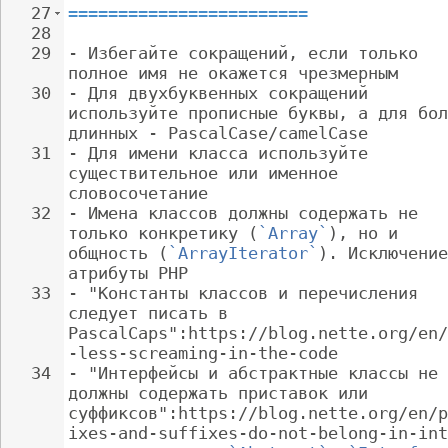
27
========================
28
29
- 
Избегайте сокращений, если только 
полное имя не окажется чрезмерным
30
- 
Для двухбуквенных сокращений 
используйте прописные буквы, а для бол
длинных - PascalCase/camelCase
31
- 
Для имени класса используйте 
существительное или именное 
словосочетание
32
- 
Имена классов должны содержать не 
только конкретику (
`Array`
), но и 
общность (
`ArrayIterator`
). Исключение
атрибуты PHP
33
- 
"Константы классов и перечисления 
следует писать в 
PascalCaps":https://blog.nette.org/en/
-less-screaming-in-the-code
34
- 
"Интерфейсы и абстрактные классы не 
должны содержать приставок или 
суффиксов":https://blog.nette.org/en/p
ixes-and-suffixes-do-not-belong-in-int