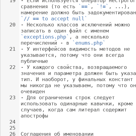
19
- 
Если используется оператор нестрогог
сравнения (то есть 
`==`
, 
`!=`
, ...), 
намерение должно быть задокументирован
`// == to accept null`
20
- 
Несколько классов исключений можно 
записать в один файл с именем 
`exceptions.php`
, а несколько 
перечислений - в 
`enums.php`
21
- 
У интерфейсов видимость методов не 
указывается, потому что они всегда 
публичные
22
- 
У каждого свойства, возвращаемого 
значения и параметра должен быть указа
тип. И наоборот, у финальных констант 
мы никогда не указываем, потому что он
очевиден
23
- 
Для ограничения строк следует 
использовать одинарные кавычки, кроме 
случаев, когда сам литерал содержит 
апострофы
24
25
26
Соглашения об именовании