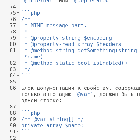
`@internal`
 или 
`@deprecated`
74
75
```php
76
/**
77
 * MIME message part.
78
 *
79
 * @property string $encoding
80
 * @property-read array $headers
81
 * @method string getSomething(string 
$name)
82
 * @method static bool isEnabled()
83
 */
84
```
85
86
Блок документации к свойству, содержащ
только аннотацию 
`@var`
, должен быть н
одной строке:
87
88
```php
89
/** @var string[] */
90
private array $name;
91
```
92