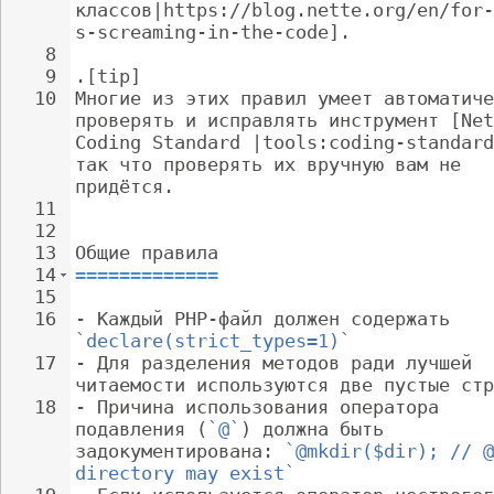
классов|https://blog.nette.org/en/for-
s-screaming-in-the-code].
8
9
.[tip]
10
Многие из этих правил умеет автоматиче
проверять и исправлять инструмент [Net
Coding Standard |tools:coding-standard
так что проверять их вручную вам не 
придётся.
11
12
13
Общие правила
14
=============
15
16
- 
Каждый PHP-файл должен содержать 
`declare(strict_types=1)`
17
- 
Для разделения методов ради лучшей 
читаемости используются две пустые стр
18
- 
Причина использования оператора 
подавления (
`@`
) должна быть 
задокументирована: 
`@mkdir($dir); // @
directory may exist`