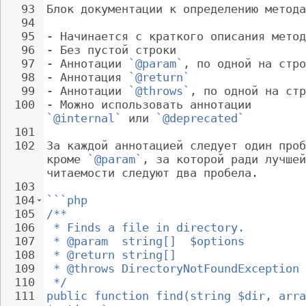
93
Блок документации к определению метода
94
95
- 
Начинается с краткого описания метод
96
- 
Без пустой строки
97
- 
Аннотации 
`@param`
, по одной на стро
98
- 
Аннотация 
`@return`
99
- 
Аннотации 
`@throws`
, по одной на стр
100
- 
Можно использовать аннотации 
`@internal`
 или 
`@deprecated`
101
102
За каждой аннотацией следует один проб
кроме 
`@param`
, за которой ради лучшей
читаемости следуют два пробела.
103
104
```php
105
/**
106
 * Finds a file in directory.
107
 * @param  string[]  $options
108
 * @return string[]
109
 * @throws DirectoryNotFoundException
110
 */
111
public function find(string $dir, arra