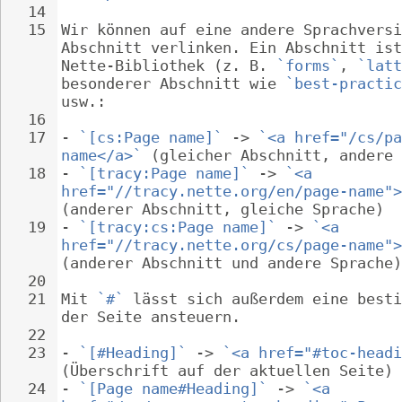
14
15
Wir können auf eine andere Sprachversi
Abschnitt verlinken. Ein Abschnitt ist
Nette-Bibliothek (z. B. 
`forms`
, 
`latt
besonderer Abschnitt wie 
`best-practic
usw.:
16
17
- 
`[cs:Page name]`
 -> 
`<a href="/cs/pa
name</a>`
 (gleicher Abschnitt, andere 
18
- 
`[tracy:Page name]`
 -> 
`<a 
href="//tracy.nette.org/en/page-name">
(anderer Abschnitt, gleiche Sprache)
19
- 
`[tracy:cs:Page name]`
 -> 
`<a 
href="//tracy.nette.org/cs/page-name">
(anderer Abschnitt und andere Sprache)
20
21
Mit 
`#`
 lässt sich außerdem eine besti
der Seite ansteuern.
22
23
- 
`[#Heading]`
 -> 
`<a href="#toc-headi
(Überschrift auf der aktuellen Seite)
24
- 
`[Page name#Heading]`
 -> 
`<a 