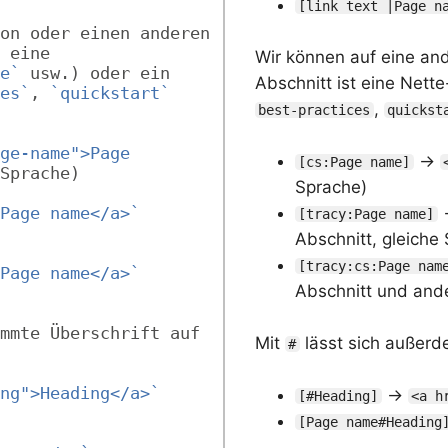
[link text |Page n
on oder einen anderen 
 eine 
Wir können auf eine and
e`
 usw.) oder ein 
Abschnitt ist eine Nette
es`
, 
`quickstart`
,
best-practices
quickst
ge-name">Page 
→
[cs:Page name]
Sprache)
Sprache)
Page name</a>`
[tracy:Page name]
Abschnitt, gleiche
[tracy:cs:Page nam
Page name</a>`
Abschnitt und and
mmte Überschrift auf 
Mit
lässt sich außerd
#
ng">Heading</a>`
→
[#Heading]
<a h
[Page name#Heading