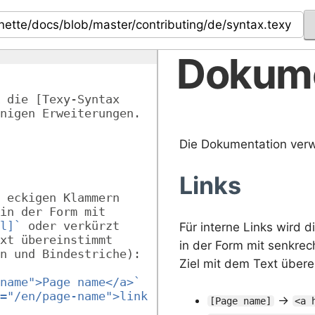
Dokume
 die [Texy-Syntax 
nigen Erweiterungen.
Die Dokumentation ver
Links
 eckigen Klammern 
in der Form mit 
l]`
 oder verkürzt 
Für interne Links wird 
xt übereinstimmt 
in der Form mit senkre
n und Bindestriche):
Ziel mit dem Text über
name">Page name</a>`
="/en/page-name">link 
→
[Page name]
<a 