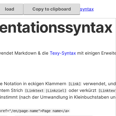
load
Copy to clipboard
syntax
ntationssyntax
wendet Markdown & die
Texy-Syntax
mit einigen Erweit
die Notation in eckigen Klammern
verwendet, und
[Link]
chtem Strich
oder verkürzt
[Linktext |Linkziel]
[Linktex
einstimmt (nach der Umwandlung in Kleinbuchstaben und
href="/en/page-name">Page name</a>