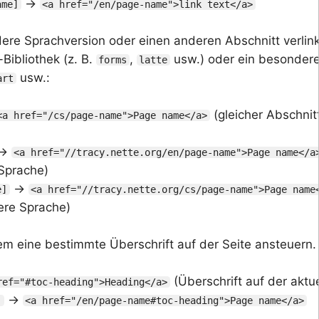
→
ame]
<a href="/en/page-name">link text</a>
ere Sprachversion oder einen anderen Abschnitt verlink
-Bibliothek (z. B.
,
usw.) oder ein besondere
forms
latte
usw.:
art
(gleicher Abschnit
<a href="/cs/page-name">Page name</a>
→
<a href="//tracy.nette.org/en/page-name">Page name</a
 Sprache)
→
e]
<a href="//tracy.nette.org/cs/page-name">Page name
ere Sprache)
em eine bestimmte Überschrift auf der Seite ansteuern.
(Überschrift auf der aktue
ref="#toc-heading">Heading</a>
→
]
<a href="/en/page-name#toc-heading">Page name</a>