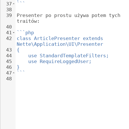
37
```
38
39
Presenter po prostu używa potem tych 
traitów:
40
41
```php
42
class ArticlePresenter extends 
Nette\Application\UI\Presenter
43
{
44
use StandardTemplateFilters;
45
use RequireLoggedUser;
46
}
47
```
48