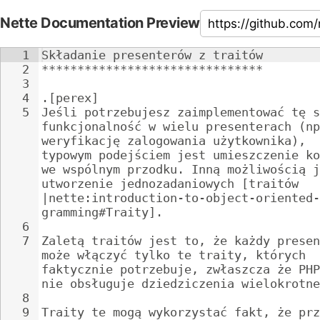
Nette Documentation Preview
1
Składanie presenterów z traitów
2
*******************************
3
4
.[perex]
5
Jeśli potrzebujesz zaimplementować tę s
funkcjonalność w wielu presenterach (np
weryfikację zalogowania użytkownika), 
typowym podejściem jest umieszczenie ko
we wspólnym przodku. Inną możliwością j
utworzenie jednozadaniowych [traitów 
|nette:introduction-to-object-oriented-
gramming#Traity].
6
7
Zaletą traitów jest to, że każdy presen
może włączyć tylko te traity, których 
faktycznie potrzebuje, zwłaszcza że PHP
nie obsługuje dziedziczenia wielokrotne
8
9
Traity te mogą wykorzystać fakt, że prz