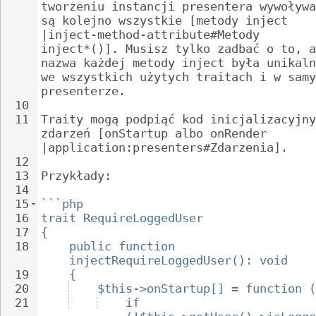
tworzeniu instancji presentera wywoływa
są kolejno wszystkie [metody inject 
|inject-method-attribute#Metody 
inject*()]. Musisz tylko zadbać o to, a
nazwa każdej metody inject była unikaln
we wszystkich użytych traitach i w samy
presenterze.
10
11
Traity mogą podpiąć kod inicjalizacyjny
zdarzeń [onStartup albo onRender 
|application:presenters#Zdarzenia].
12
13
Przykłady:
14
15
```php
16
trait RequireLoggedUser
17
{
18
public function 
injectRequireLoggedUser(): void
19
{
20
$this->onStartup[] = function (
21
if 