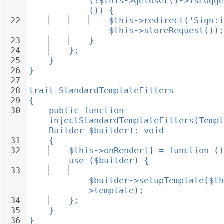
(!$this->getUser()->isLogge
()) {
22
$this->redirect('Sign:i
$this->storeRequest());
23
}
24
};
25
}
26
}
27
28
trait StandardTemplateFilters
29
{
30
public function 
injectStandardTemplateFilters(Templ
Builder $builder): void
31
{
32
$this->onRender[] = function ()
use ($builder) {
33
$builder->setupTemplate($th
>template);
34
};
35
}
36
}