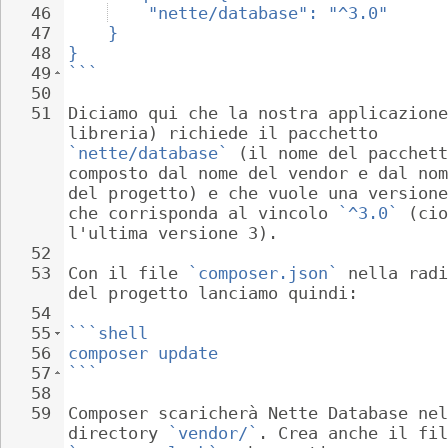
46
"nette/database": "^3.0"
47
}
48
}
49
```
50
51
Diciamo qui che la nostra applicazione
libreria) richiede il pacchetto 
`nette/database`
 (il nome del pacchett
composto dal nome del vendor e dal nom
del progetto) e che vuole una versione
che corrisponda al vincolo 
`^3.0`
 (cio
l'ultima versione 3).
52
53
Con il file 
`composer.json`
 nella radi
del progetto lanciamo quindi:
54
55
```shell
56
composer update
57
```
58
59
Composer scaricherà Nette Database nel
directory 
`vendor/`
. Crea anche il fil