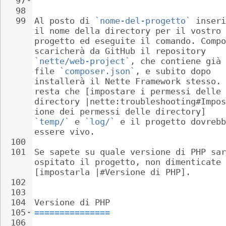
97
```
98
99
Al posto di 
`nome-del-progetto`
 inseri
il nome della directory per il vostro 
progetto ed eseguite il comando. Compo
scaricherà da GitHub il repository 
`nette/web-project`
, che contiene già 
file 
`composer.json`
, e subito dopo 
installerà il Nette Framework stesso. 
resta che [impostare i permessi delle 
directory |nette:troubleshooting#Impos
ione dei permessi delle directory] 
`temp/`
 e 
`log/`
 e il progetto dovrebb
essere vivo.
100
101
Se sapete su quale versione di PHP sar
ospitato il progetto, non dimenticate 
[impostarla |#Versione di PHP].
102
103
104
Versione di PHP
105
===============
106