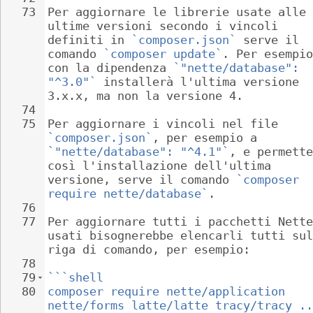
73
Per aggiornare le librerie usate alle 
ultime versioni secondo i vincoli 
definiti in 
`composer.json`
 serve il 
comando 
`composer update`
. Per esempio
con la dipendenza 
`"nette/database": 
"^3.0"`
 installerà l'ultima versione 
3.x.x, ma non la versione 4.
74
75
Per aggiornare i vincoli nel file 
`composer.json`
, per esempio a 
`"nette/database": "^4.1"`
, e permette
così l'installazione dell'ultima 
versione, serve il comando 
`composer 
require nette/database`
.
76
77
Per aggiornare tutti i pacchetti Nette
usati bisognerebbe elencarli tutti sul
riga di comando, per esempio:
78
79
```shell
80
composer require nette/application 
nette/forms latte/latte tracy/tracy ..