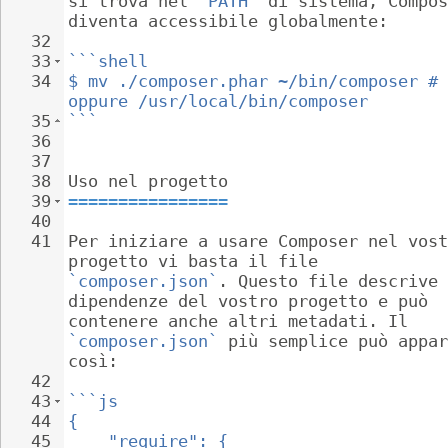
si trova nel 
`PATH`
 di sistema, Compos
diventa accessibile globalmente:
32
33
```shell
34
$ mv ./composer.phar ~/bin/composer # 
oppure /usr/local/bin/composer
35
```
36
37
38
Uso nel progetto
39
================
40
41
Per iniziare a usare Composer nel vost
progetto vi basta il file 
`composer.json`
. Questo file descrive 
dipendenze del vostro progetto e può 
contenere anche altri metadati. Il 
`composer.json`
 più semplice può appar
così:
42
43
```js
44
{
45
"require": {