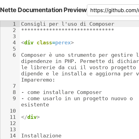
Nette Documentation Preview
1
Consigli per l'uso di Composer
2
******************************
3
4
<
div
class
=
perex
>
5
6
Composer è uno strumento per gestire l
dipendenze in PHP. Permette di dichiar
le librerie da cui il vostro progetto 
dipende e le installa e aggiorna per v
Impareremo:
7
8
- 
come installare Composer
9
- 
come usarlo in un progetto nuovo o 
esistente
10
11
</
div
>
12
13
14
Installazione