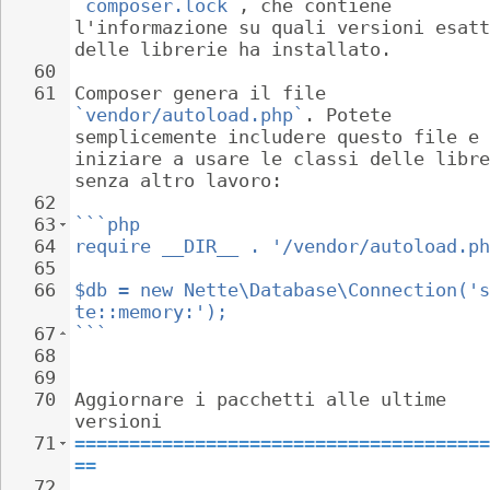
`composer.lock`
, che contiene 
l'informazione su quali versioni esatt
delle librerie ha installato.
60
61
Composer genera il file 
`vendor/autoload.php`
. Potete 
semplicemente includere questo file e 
iniziare a usare le classi delle libre
senza altro lavoro:
62
63
```php
64
require __DIR__ . '/vendor/autoload.ph
65
66
$db = new Nette\Database\Connection('s
te::memory:');
67
```
68
69
70
Aggiornare i pacchetti alle ultime 
versioni
71
======================================
==
72