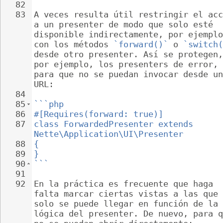
82
83
A veces resulta útil restringir el acc
a un presenter de modo que solo esté 
disponible indirectamente, por ejemplo
con los métodos 
`forward()`
 o 
`switch(
desde otro presenter. Así se protegen,
por ejemplo, los presenters de error, 
para que no se puedan invocar desde un
URL:
84
85
```php
86
#[Requires(forward: true)]
87
class ForwardedPresenter extends 
Nette\Application\UI\Presenter
88
{
89
}
90
```
91
92
En la práctica es frecuente que haga 
falta marcar ciertas vistas a las que 
solo se puede llegar en función de la 
lógica del presenter. De nuevo, para q