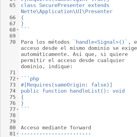
65
class SecurePresenter extends 
Nette\Application\UI\Presenter
66
{
67
}
68
```
69
70
Para los métodos 
`handle<Signal>()`
, e
acceso desde el mismo dominio se exige
automáticamente. Así que, si quiere 
permitir el acceso desde cualquier 
dominio, indique:
71
72
```php
73
#[Requires(sameOrigin: false)]
74
public function handleList(): void
75
{
76
}
77
```
78
79
80
Acceso mediante forward
81
-----------------------