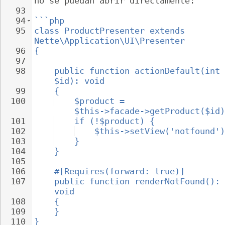
no se puedan abrir directamente:
93
94
```php
95
class ProductPresenter extends 
Nette\Application\UI\Presenter
96
{
97
98
public function actionDefault(int 
$id): void
99
{
100
$product = 
$this->facade->getProduct($id)
101
if (!$product) {
102
$this->setView('notfound')
103
}
104
}
105
106
#[Requires(forward: true)]
107
public function renderNotFound(): 
void
108
{
109
}
110
}