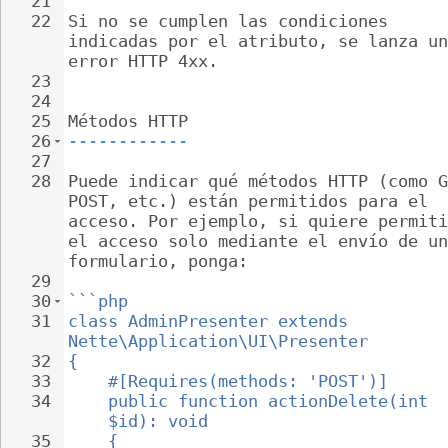
21
22
Si no se cumplen las condiciones 
indicadas por el atributo, se lanza un
error HTTP 4xx.
23
24
25
Métodos HTTP
26
------------
27
28
Puede indicar qué métodos HTTP (como G
POST, etc.) están permitidos para el 
acceso. Por ejemplo, si quiere permiti
el acceso solo mediante el envío de un
formulario, ponga:
29
30
```php
31
class AdminPresenter extends 
Nette\Application\UI\Presenter
32
{
33
#[Requires(methods: 'POST')]
34
public function actionDelete(int 
$id): void
35
{