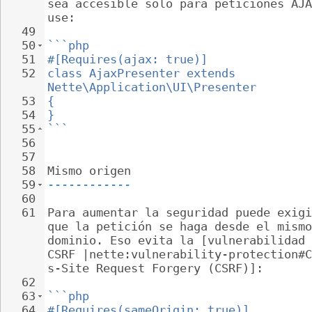
sea accesible solo para peticiones AJA
use:
49
50
```php
51
#[Requires(ajax: true)]
52
class AjaxPresenter extends 
Nette\Application\UI\Presenter
53
{
54
}
55
```
56
57
58
Mismo origen
59
------------
60
61
Para aumentar la seguridad puede exigi
que la petición se haga desde el mismo
dominio. Eso evita la [vulnerabilidad 
CSRF |nette:vulnerability-protection#C
s-Site Request Forgery (CSRF)]:
62
63
```php
64
#[Requires(sameOrigin: true)]