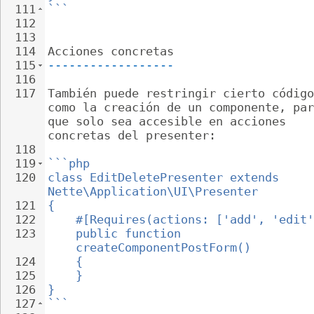
111
```
112
113
114
Acciones concretas
115
------------------
116
117
También puede restringir cierto código
como la creación de un componente, par
que solo sea accesible en acciones 
concretas del presenter:
118
119
```php
120
class EditDeletePresenter extends 
Nette\Application\UI\Presenter
121
{
122
#[Requires(actions: ['add', 'edit'
123
public function 
createComponentPostForm()
124
{
125
}
126
}
127
```