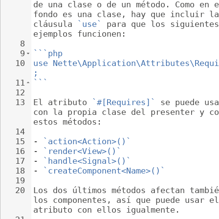
de una clase o de un método. Como en e
fondo es una clase, hay que incluir la
cláusula 
`use`
 para que los siguientes
ejemplos funcionen:
8
9
```php
10
use Nette\Application\Attributes\Requi
;
11
```
12
13
El atributo 
`#[Requires]`
 se puede usa
con la propia clase del presenter y co
estos métodos:
14
15
- 
`action<Action>()`
16
- 
`render<View>()`
17
- 
`handle<Signal>()`
18
- 
`createComponent<Name>()`
19
20
Los dos últimos métodos afectan tambié
los componentes, así que puede usar el
atributo con ellos igualmente.