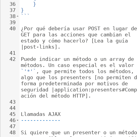
36
}
37
}
38
```
39
40
¿Por qué debería usar POST en lugar de
GET para las acciones que cambian el 
estado y cómo hacerlo? [Lea la guía 
|post-links].
41
42
Puede indicar un método o un array de 
métodos. Un caso especial es el valor 
`'*'`
, que permite todos los métodos, 
algo que los presenters [no permiten d
forma predeterminada por motivos de 
seguridad |application:presenters#Comp
ación del método HTTP].
43
44
45
Llamadas AJAX
46
-------------
47
48
Si quiere que un presenter o un método