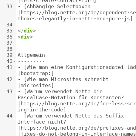
|lets-create-contact-form]
33
- 
[Abhängige Selectboxen 
|https://blog.nette.org/de/dependent-se
tboxes-elegantly-in-nette-and-pure-js]
34
35
</
div
>
36
<
div
>
37
38
39
Allgemein
40
---------
41
- 
[Wie man eine Konfigurationsdatei läd
|bootstrap:]
42
- 
[Wie man Microsites schreibt 
|microsites]
43
- 
[Warum verwendet Nette die 
PascalCase-Notation für Konstanten? 
|https://blog.nette.org/de/for-less-scr
ing-in-the-code]
44
- 
[Warum verwendet Nette das Suffix 
Interface nicht? 
|https://blog.nette.org/de/prefixes-and
ffixes-do-not-belong-in-interface-names