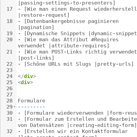
|passing-settings-to-presenters]
17
- 
[Wie man einen Request wiederherstell
|restore-request]
18
- 
[Datenbankergebnisse paginieren 
|pagination]
19
- 
[Dynamische Snippets |dynamic-snippet
20
- 
[Wie man das Attribut #Requires 
verwendet |attribute-requires]
21
- 
[Wie man POST-Links richtig verwendet
|post-links]
22
- 
[Schöne URLs mit Slugs |pretty-urls]
23
24
</
div
>
25
<
div
>
26
27
28
Formulare
29
---------
30
- 
[Formulare wiederverwenden |form-reus
31
- 
[Formular zum Erstellen und Bearbeite
von Datensätzen |creating-editing-form]
32
- 
[Erstellen wir ein Kontaktformular 