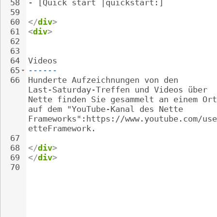
58
- 
[Quick start |quickstart:]
59
60
</
div
>
61
<
div
>
62
63
64
Videos
65
------
66
Hunderte Aufzeichnungen von den 
Last-Saturday-Treffen und Videos über 
Nette finden Sie gesammelt an einem Ort
auf dem "YouTube-Kanal des Nette 
Frameworks":https://www.youtube.com/use
etteFramework.
67
68
</
div
>
69
</
div
>
70