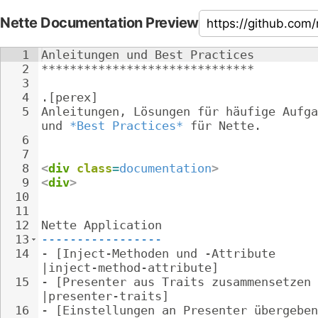
Nette Documentation Preview
1
Anleitungen und Best Practices
2
******************************
3
4
.[perex]
5
Anleitungen, Lösungen für häufige Aufga
und 
*Best Practices*
 für Nette.
6
7
8
<
div
class
=
documentation
>
9
<
div
>
10
11
12
Nette Application
13
-----------------
14
- 
[Inject-Methoden und -Attribute 
|inject-method-attribute]
15
- 
[Presenter aus Traits zusammensetzen 
|presenter-traits]
16
- 
[Einstellungen an Presenter übergeben