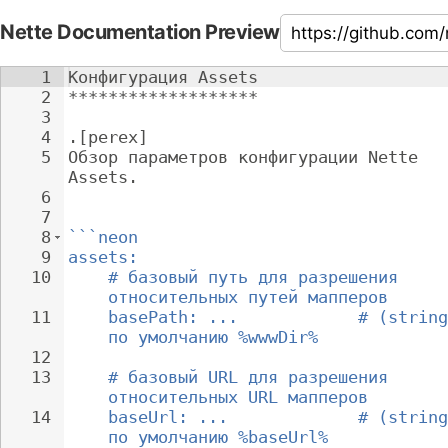
Nette Documentation Preview
1
Конфигурация Assets
2
*******************
3
4
.[perex]
5
Обзор параметров конфигурации Nette 
Assets.
6
7
8
```neon
9
assets:
10
# базовый путь для разрешения 
относительных путей мапперов
11
basePath: ...            # (string
по умолчанию %wwwDir%
12
13
# базовый URL для разрешения 
относительных URL мапперов
14
baseUrl: ...             # (string
по умолчанию %baseUrl%