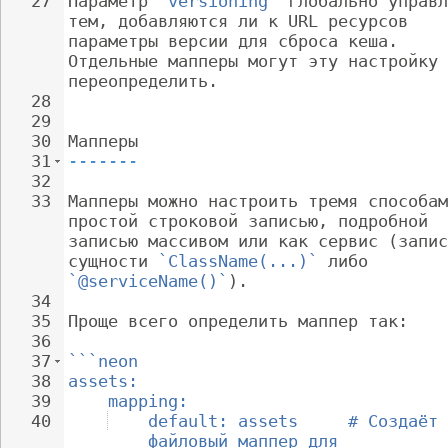
27
Параметр 
`versioning`
 глобально управл
тем, добавляются ли к URL ресурсов 
параметры версии для сброса кеша. 
Отдельные мапперы могут эту настройку 
переопределить.
28
29
30
Мапперы
31
-------
32
33
Мапперы можно настроить тремя способам
простой строковой записью, подробной 
записью массивом или как сервис (запис
сущности 
`ClassName(...)`
 либо 
`@serviceName()`
).
34
35
Проще всего определить маппер так:
36
37
```neon
38
assets:
39
mapping:
40
default: assets     # Создаёт 
файловый маппер для 