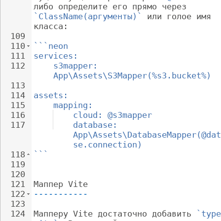
либо определите его прямо через 
`ClassName(аргументы)`
 или голое имя 
класса:
109
110
```neon
111
services:
112
s3mapper: 
App\Assets\S3Mapper(%s3.bucket%)
113
114
assets:
115
mapping:
116
cloud: @s3mapper
117
database: 
App\Assets\DatabaseMapper(@dat
se.connection)
118
```
119
120
121
Маппер Vite
122
-----------
123
124
Мапперу Vite достаточно добавить 
`type