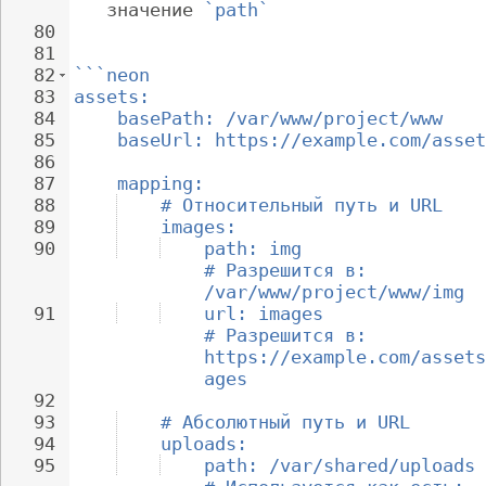
значение 
`path`
80
81
82
```neon
83
assets:
84
basePath: /var/www/project/www
85
baseUrl: https://example.com/asset
86
87
mapping:
88
# Относительный путь и URL
89
images:
90
path: img                 
# Разрешится в: 
/var/www/project/www/img
91
url: images               
# Разрешится в: 
https://example.com/assets
ages
92
93
# Абсолютный путь и URL
94
uploads:
95
path: /var/shared/uploads 