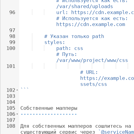
# Используется как есть: 
/var/shared/uploads
96
url: https://cdn.example.c
# Используется как есть: 
https://cdn.example.com
97
98
# Указан только path
99
styles:
100
path: css                 
# Путь: 
/var/www/project/www/css
101
# URL: 
https://example.co
ssets/css
102
```
103
104
105
Собственные мапперы
106
-------------------
107
108
Для собственных мапперов сошлитесь на 
существующий сервис через 
`@serviceNam