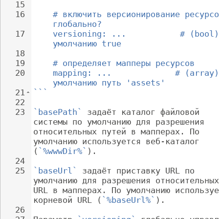
15
16
# включить версионирование ресурсо
глобально?
17
versioning: ...           # (bool)
умолчанию true
18
19
# определяет мапперы ресурсов
20
mapping: ...             # (array)
умолчанию путь 'assets'
21
```
22
23
`basePath`
 задаёт каталог файловой 
системы по умолчанию для разрешения 
относительных путей в мапперах. По 
умолчанию используется веб-каталог 
(
`%wwwDir%`
).
24
25
`baseUrl`
 задаёт приставку URL по 
умолчанию для разрешения относительных
URL в мапперах. По умолчанию используе
корневой URL (
`%baseUrl%`
).
26