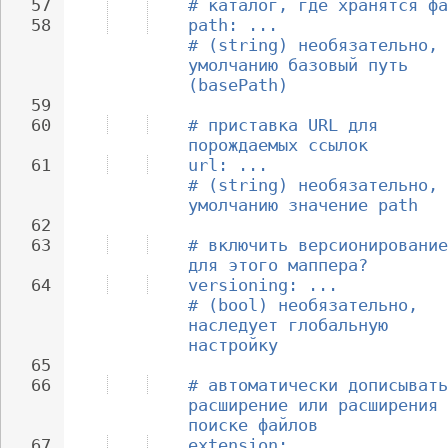
57
# каталог, где хранятся фа
58
path: ...                 
# (string) необязательно, 
умолчанию базовый путь 
(basePath)
59
60
# приставка URL для 
порождаемых ссылок
61
url: ...                  
# (string) необязательно, 
умолчанию значение path
62
63
# включить версионирование
для этого маппера?
64
versioning: ...           
# (bool) необязательно, 
наследует глобальную 
настройку
65
66
# автоматически дописывать
расширение или расширения 
поиске файлов
67
extension: ...            