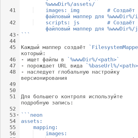
%wwwDir%/assets/
41
images: img         # Создаёт 
файловый маппер для %wwwDir%/i
42
scripts: js         # Создаёт 
файловый маппер для %wwwDir%/j
43
```
44
45
Каждый маппер создаёт 
`FilesystemMappe
который:
46
- 
ищет файлы в 
`%wwwDir%/<path>`
47
- 
порождает URL вида 
`%baseUrl%/<path>
48
- 
наследует глобальную настройку 
версионирования
49
50
51
Для большего контроля используйте 
подробную запись:
52
53
```neon
54
assets:
55
mapping:
56
images: