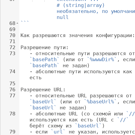
# (string|array) 
необязательно, по умолчани
null
68
```
69
70
Как разрешаются значения конфигурации:
71
72
Разрешение пути:
73
   - 
относительные пути разрешаются от
`basePath`
 (или от 
`%wwwDir%`
, если
`basePath`
 не задан)
74
   - 
абсолютные пути используются как 
есть
75
76
Разрешение URL:
77
   - 
относительные URL разрешаются от 
`baseUrl`
 (или от 
`%baseUrl%`
, если
`baseUrl`
 не задан)
78
   - 
абсолютные URL (со схемой или 
`//
используются как есть (URL с 
`//`
берёт схему из 
`baseUrl`
)
79
   - 
если 
`url`
 не указан, используетс