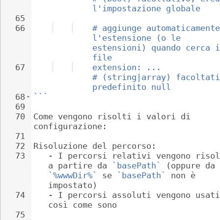
l'impostazione globale
65
66
# aggiunge automaticamente
l'estensione (o le 
estensioni) quando cerca i
file
67
extension: ...            
# (string|array) facoltati
predefinito null
68
```
69
70
Come vengono risolti i valori di 
configurazione:
71
72
Risoluzione del percorso:
73
   - 
I percorsi relativi vengono risol
a partire da 
`basePath`
 (oppure da 
`%wwwDir%`
 se 
`basePath`
 non è 
impostato)
74
   - 
I percorsi assoluti vengono usati
così come sono
75