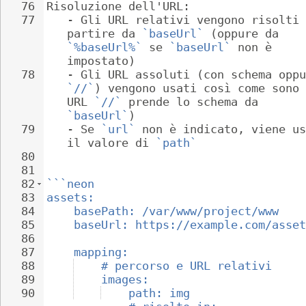
76
Risoluzione dell'URL:
77
   - 
Gli URL relativi vengono risolti 
partire da 
`baseUrl`
 (oppure da 
`%baseUrl%`
 se 
`baseUrl`
 non è 
impostato)
78
   - 
Gli URL assoluti (con schema oppu
`//`
) vengono usati così come sono 
URL 
`//`
 prende lo schema da 
`baseUrl`
)
79
   - 
Se 
`url`
 non è indicato, viene us
il valore di 
`path`
80
81
82
```neon
83
assets:
84
basePath: /var/www/project/www
85
baseUrl: https://example.com/asset
86
87
mapping:
88
# percorso e URL relativi
89
images:
90
path: img                 