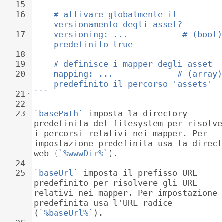
15
16
# attivare globalmente il 
versionamento degli asset?
17
versioning: ...           # (bool)
predefinito true
18
19
# definisce i mapper degli asset
20
mapping: ...             # (array)
predefinito il percorso 'assets'
21
```
22
23
`basePath`
 imposta la directory 
predefinita del filesystem per risolve
i percorsi relativi nei mapper. Per 
impostazione predefinita usa la direct
web (
`%wwwDir%`
).
24
25
`baseUrl`
 imposta il prefisso URL 
predefinito per risolvere gli URL 
relativi nei mapper. Per impostazione 
predefinita usa l'URL radice 
(
`%baseUrl%`
).