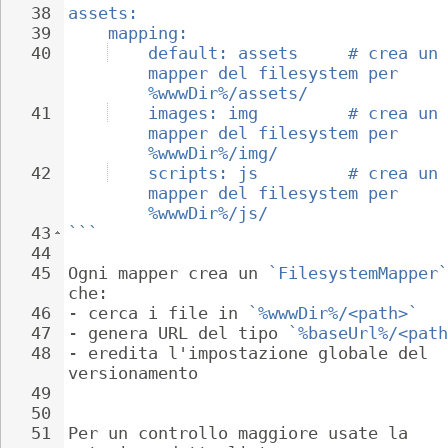
38
assets:
39
mapping:
40
default: assets     # crea un 
mapper del filesystem per 
%wwwDir%/assets/
41
images: img         # crea un 
mapper del filesystem per 
%wwwDir%/img/
42
scripts: js         # crea un 
mapper del filesystem per 
%wwwDir%/js/
43
```
44
45
Ogni mapper crea un 
`FilesystemMapper`
che:
46
- 
cerca i file in 
`%wwwDir%/<path>`
47
- 
genera URL del tipo 
`%baseUrl%/<path
48
- 
eredita l'impostazione globale del 
versionamento
49
50
51
Per un controllo maggiore usate la 