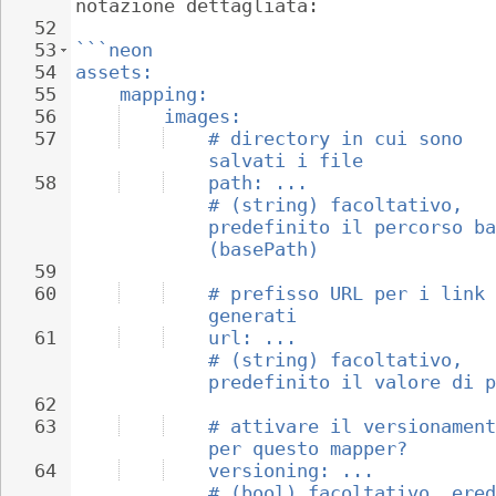
notazione dettagliata:
52
53
```neon
54
assets:
55
mapping:
56
images:
57
# directory in cui sono 
salvati i file
58
path: ...                 
# (string) facoltativo, 
predefinito il percorso ba
(basePath)
59
60
# prefisso URL per i link 
generati
61
url: ...                  
# (string) facoltativo, 
predefinito il valore di p
62
63
# attivare il versionament
per questo mapper?
64
versioning: ...           
# (bool) facoltativo, ered