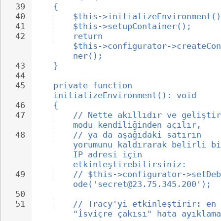
39
{
40
$this->initializeEnvironment()
41
$this->setupContainer();
42
return 
$this->configurator->createCon
ner();
43
}
44
45
private function 
initializeEnvironment(): void
46
{
47
// Nette akıllıdır ve geliştir
modu kendiliğinden açılır,
48
// ya da aşağıdaki satırın 
yorumunu kaldırarak belirli bi
IP adresi için 
etkinleştirebilirsiniz:
49
// $this->configurator->setDeb
ode('secret@23.75.345.200');
50
51
// Tracy'yi etkinleştirir: en 
"İsviçre çakısı" hata ayıklama