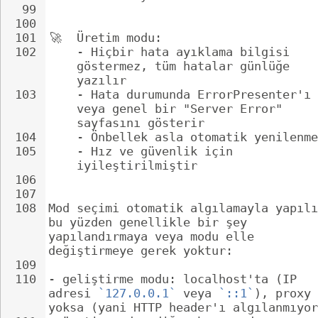
99
100
101
🚀
  Üretim modu:
102
- 
Hiçbir hata ayıklama bilgisi 
göstermez, tüm hatalar günlüğe 
yazılır
103
- 
Hata durumunda ErrorPresenter'ı 
veya genel bir "Server Error" 
sayfasını gösterir
104
- 
Önbellek asla otomatik yenilenme
105
- 
Hız ve güvenlik için 
iyileştirilmiştir
106
107
108
Mod seçimi otomatik algılamayla yapılı
bu yüzden genellikle bir şey 
yapılandırmaya veya modu elle 
değiştirmeye gerek yoktur:
109
110
- 
geliştirme modu: localhost'ta (IP 
adresi 
`127.0.0.1`
 veya 
`::1`
), proxy 
yoksa (yani HTTP header'ı algılanmıyor