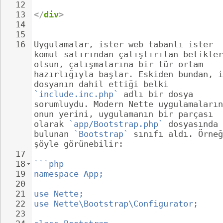
12
13
</
div
>
14
15
16
Uygulamalar, ister web tabanlı ister 
komut satırından çalıştırılan betikler
olsun, çalışmalarına bir tür ortam 
hazırlığıyla başlar. Eskiden bundan, i
dosyanın dahil ettiği belki 
`include.inc.php`
 adlı bir dosya 
sorumluydu. Modern Nette uygulamaların
onun yerini, uygulamanın bir parçası 
olarak 
`app/Bootstrap.php`
 dosyasında 
bulunan 
`Bootstrap`
 sınıfı aldı. Örneğ
şöyle görünebilir:
17
18
```php
19
namespace App;
20
21
use Nette;
22
use Nette\Bootstrap\Configurator;
23