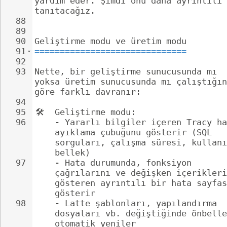
yardım eder. Şimdi onu daha ayrıntılı 
tanıtacağız.
88
89
90
Geliştirme modu ve üretim modu
91
==============================
92
93
Nette, bir geliştirme sunucusunda mı 
yoksa üretim sunucusunda mı çalıştığın
göre farklı davranır:
94
95
🛠
️  Geliştirme modu:
96
- 
Yararlı bilgiler içeren Tracy ha
ayıklama çubuğunu gösterir (SQL 
sorguları, çalışma süresi, kullanı
bellek)
97
- 
Hata durumunda, fonksiyon 
çağrılarını ve değişken içerikleri
gösteren ayrıntılı bir hata sayfas
gösterir
98
- 
Latte şablonları, yapılandırma 
dosyaları vb. değiştiğinde önbelle
otomatik yeniler