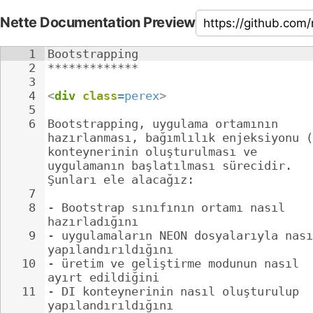
Nette Documentation Preview
1
Bootstrapping
2
*************
3
4
<
div
class
=
perex
>
5
6
Bootstrapping, uygulama ortamının 
hazırlanması, bağımlılık enjeksiyonu (
konteynerinin oluşturulması ve 
uygulamanın başlatılması sürecidir. 
Şunları ele alacağız:
7
8
- 
Bootstrap sınıfının ortamı nasıl 
hazırladığını
9
- 
uygulamaların NEON dosyalarıyla nası
yapılandırıldığını
10
- 
üretim ve geliştirme modunun nasıl 
ayırt edildiğini
11
- 
DI konteynerinin nasıl oluşturulup 
yapılandırıldığını