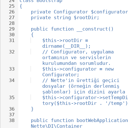
24
class Bootstrap
25
{
26
private Configurator $configurator
27
private string $rootDir;
28
29
public function __construct()
30
{
31
$this->rootDir = 
dirname(__DIR__);
32
// Configurator, uygulama 
ortamının ve servislerin 
kurulumundan sorumludur.
33
$this->configurator = new 
Configurator;
34
// Nette'in ürettiği geçici 
dosyalar (örneğin derlenmiş 
şablonlar) için dizini ayarla
35
$this->configurator->setTempDi
tory($this->rootDir . '/temp')
36
}
37
38
public function bootWebApplication
Nette\DI\Container