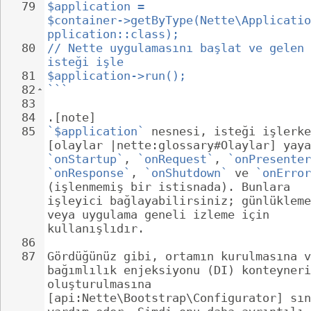
79
$application = 
$container->getByType(Nette\Applicatio
pplication::class);
80
// Nette uygulamasını başlat ve gelen 
isteği işle
81
$application->run();
82
```
83
84
.[note]
85
`$application`
 nesnesi, isteği işlerke
[olaylar |nette:glossary#Olaylar] yaya
`onStartup`
, 
`onRequest`
, 
`onPresenter
`onResponse`
, 
`onShutdown`
 ve 
`onError
(işlenmemiş bir istisnada). Bunlara 
işleyici bağlayabilirsiniz; günlükleme
veya uygulama geneli izleme için 
kullanışlıdır.
86
87
Gördüğünüz gibi, ortamın kurulmasına v
bağımlılık enjeksiyonu (DI) konteyneri
oluşturulmasına 
[api:Nette\Bootstrap\Configurator] sın