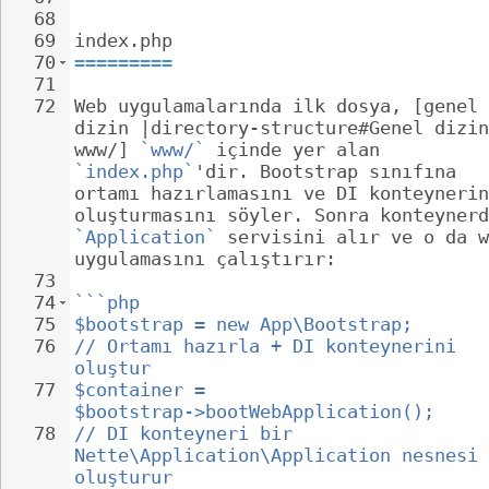
68
69
index.php
70
=========
71
72
Web uygulamalarında ilk dosya, [genel 
dizin |directory-structure#Genel dizin
www/] 
`www/`
 içinde yer alan 
`index.php`
'dir. Bootstrap sınıfına 
ortamı hazırlamasını ve DI konteynerin
oluşturmasını söyler. Sonra konteynerd
`Application`
 servisini alır ve o da w
uygulamasını çalıştırır:
73
74
```php
75
$bootstrap = new App\Bootstrap;
76
// Ortamı hazırla + DI konteynerini 
oluştur
77
$container = 
$bootstrap->bootWebApplication();
78
// DI konteyneri bir 
Nette\Application\Application nesnesi 
oluşturur