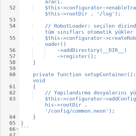
aracı.
52
$this->configurator->enableTra
$this->rootDir . '/log');
53
54
// RobotLoader: seçilen dizind
tüm sınıfları otomatik yükler
55
$this->configurator->createRob
oader()
56
->addDirectory(__DIR__)
57
->register();
58
}
59
60
private function setupContainer():
void
61
{
62
// Yapılandırma dosyalarını yü
63
$this->configurator->addConfig
his->rootDir . 
'/config/common.neon');
64
}
65
}
66
```
67