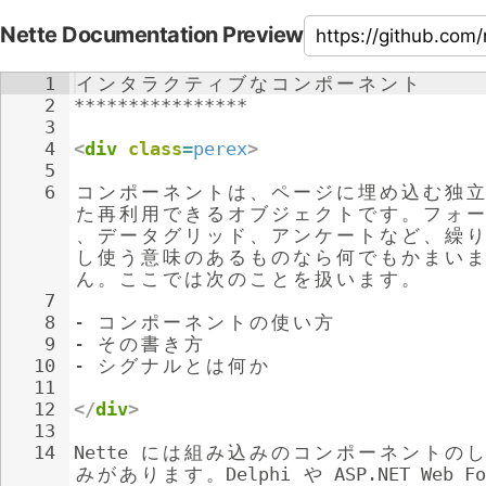
Nette Documentation Preview
1
イ
ン
タ
ラ
ク
テ
ィ
ブ
な
コ
ン
ポ
ー
ネ
ン
ト
2
****************
3
4
<
div
class
=
perex
>
5
6
コ
ン
ポ
ー
ネ
ン
ト
は
、
ペ
ー
ジ
に
埋
め
込
む
独
立
た
再
利
用
で
き
る
オ
ブ
ジ
ェ
ク
ト
で
す
。
フ
ォ
ー
、
デ
ー
タ
グ
リ
ッ
ド
、
ア
ン
ケ
ー
ト
な
ど
、
繰
り
し
使
う
意
味
の
あ
る
も
の
な
ら
何
で
も
か
ま
い
ま
ん
。
こ
こ
で
は
次
の
こ
と
を
扱
い
ま
す
。
7
8
- 
コ
ン
ポ
ー
ネ
ン
ト
の
使
い
方
9
- 
そ
の
書
き
方
10
- 
シ
グ
ナ
ル
と
は
何
か
11
12
</
div
>
13
14
Nette 
に
は
組
み
込
み
の
コ
ン
ポ
ー
ネ
ン
ト
の
し
み
が
あ
り
ま
す
。
Delphi 
や
 ASP.NET Web Fo