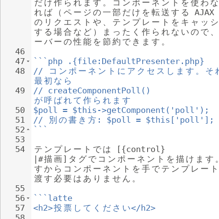
だ
け
作
ら
れ
ま
す
。
コ
ン
ポ
ー
ネ
ン
ト
を
使
わ
な
れ
ば
（
ペ
ー
ジ
の
一
部
だ
け
を
転
送
す
る
 AJAX 
の
リ
ク
エ
ス
ト
や
、
テ
ン
プ
レ
ー
ト
を
キ
ャ
ッ
シ
す
る
場
合
な
ど
）
ま
っ
た
く
作
ら
れ
な
い
の
で
、
ー
バ
ー
の
性
能
を
節
約
で
き
ま
す
。
46
47
```php .{file:DefaultPresenter.php}
48
// 
コ
ン
ポ
ー
ネ
ン
ト
に
ア
ク
セ
ス
し
ま
す
。
そ
最
初
な
ら
49
// createComponentPoll() 
が
呼
ば
れ
て
作
ら
れ
ま
す
50
$poll = $this->getComponent('poll');
51
// 
別
の
書
き
方
: $poll = $this['poll'];
52
```
53
54
テ
ン
プ
レ
ー
ト
で
は
 [{control} 
|#
描
画
]
タ
グ
で
コ
ン
ポ
ー
ネ
ン
ト
を
描
け
ま
す
す
か
ら
コ
ン
ポ
ー
ネ
ン
ト
を
手
で
テ
ン
プ
レ
ー
ト
渡
す
必
要
は
あ
り
ま
せ
ん
。
55
56
```latte
57
<h2>
投
票
し
て
く
だ
さ
い
</h2>
58