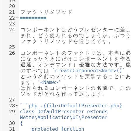
19
20
21
フ
ァ
ク
ト
リ
メ
ソ
ッ
ド
22
=========
23
24
コ
ン
ポ
ー
ネ
ン
ト
は
ど
う
プ
レ
ゼ
ン
タ
ー
に
差
し
ま
れ
、
ど
う
使
わ
れ
る
の
で
し
ょ
う
か
。
ふ
つ
う
フ
ァ
ク
ト
リ
メ
ソ
ッ
ド
を
通
じ
て
で
す
。
25
26
コ
ン
ポ
ー
ネ
ン
ト
の
フ
ァ
ク
ト
リ
は
、
本
当
に
必
に
な
っ
た
と
き
に
だ
け
コ
ン
ポ
ー
ネ
ン
ト
を
作
る
遅
延
、
オ
ン
デ
マ
ン
ド
）
優
雅
な
方
法
で
す
。
魔
の
す
べ
て
は
`createComponent<Name>()`
と
い
う
名
前
の
メ
ソ
ッ
ド
を
実
装
す
る
こ
と
に
あ
ま
す
。
`<Name>`
は
作
ら
れ
る
コ
ン
ポ
ー
ネ
ン
ト
の
名
前
で
、
こ
の
ソ
ッ
ド
が
そ
れ
を
作
っ
て
返
し
ま
す
。
27
28
```php .{file:DefaultPresenter.php}
29
class DefaultPresenter extends 
Nette\Application\UI\Presenter
30
{
31
protected function 