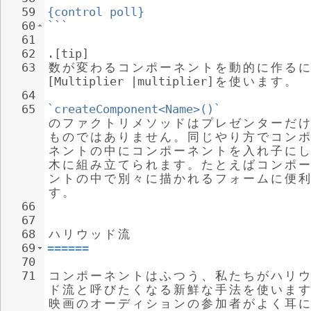
59
{control poll}
60
```
61
62
.[tip]
63
数
が
変
わ
る
コ
ン
ポ
ー
ネ
ン
ト
を
動
的
に
作
る
に
[Multiplier |multiplier]
を
使
い
ま
す
。
64
65
`createComponent<Name>()`
の
フ
ァ
ク
ト
リ
メ
ソ
ッ
ド
は
プ
レ
ゼ
ン
タ
ー
だ
け
も
の
で
は
あ
り
ま
せ
ん
。
同
じ
や
り
方
で
コ
ン
ポ
ネ
ン
ト
の
中
に
コ
ン
ポ
ー
ネ
ン
ト
を
入
れ
子
に
し
木
に
組
み
立
て
ら
れ
ま
す
。
た
と
え
ば
コ
ン
ポ
ー
ン
ト
の
中
で
別
々
に
描
か
れ
る
フ
ォ
ー
ム
に
便
利
す
。
66
67
68
ハ
リ
ウ
ッ
ド
流
69
======
70
71
コ
ン
ポ
ー
ネ
ン
ト
は
ふ
つ
う
、
私
た
ち
が
ハ
リ
ウ
ド
流
と
呼
び
た
く
な
る
新
鮮
な
手
法
を
使
い
ま
す
映
画
の
オ
ー
デ
ィ
シ
ョ
ン
の
参
加
者
が
よ
く
耳
に