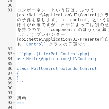
79
==========
80
81
コ
ン
ポ
ー
ネ
ン
ト
と
い
う
語
は
、
ふ
つ
う
[api:Nette\Application\UI\Control]
ク
ラ
の
子
孫
を
指
し
ま
す
。
（
「
control
」
と
い
う
ほ
う
が
正
確
で
す
が
、
言
語
に
よ
っ
て
は
別
の
意
を
持
つ
の
で
、
「
component
」
の
ほ
う
が
定
着
し
た
。
）
プ
レ
ゼ
ン
タ
ー
[api:Nette\Application\UI\Presenter]
自
も
`Control`
ク
ラ
ス
の
子
孫
で
す
。
82
83
```php .{file:PollControl.php}
84
use Nette\Application\UI\Control;
85
86
class PollControl extends Control
87
{
88
}
89
```
90
91
92
描
画
93
===
94