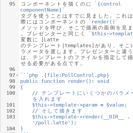
95
コ
ン
ポ
ー
ネ
ン
ト
を
描
く
の
に
`{control 
componentName}`
タ
グ
を
使
う
こ
と
は
す
で
に
見
ま
し
た
。
こ
れ
は
際
に
は
コ
ン
ポ
ー
ネ
ン
ト
の
`render()`
メ
ソ
ッ
ド
を
呼
び
、
そ
こ
で
描
画
の
面
倒
を
見
ま
。
プ
レ
ゼ
ン
タ
ー
と
同
じ
く
`$this->templat
変
数
に
 [Latte 
の
テ
ン
プ
レ
ー
ト
|templates]
が
あ
り
、
そ
こ
ラ
メ
ー
タ
を
渡
し
ま
す
。
プ
レ
ゼ
ン
タ
ー
と
違
う
は
、
テ
ン
プ
レ
ー
ト
の
フ
ァ
イ
ル
を
指
定
し
て
描
せ
る
必
要
が
あ
る
点
で
す
。
96
97
```php .{file:PollControl.php}
98
public function render(): void
99
{
100
// 
テ
ン
プ
レ
ー
ト
に
い
く
つ
か
の
パ
ラ
メ
を
入
れ
ま
す
101
$this->template->param = $value;
102
// 
そ
し
て
描
き
ま
す
103
$this->template->render(__DIR__ . 
'/poll.latte');
104
}