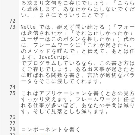
る
決
ま
り
文
句
を
ご
存
じ
で
し
ょ
う
。
「
こ
ち
ら
ら
連
絡
し
ま
す
、
あ
な
た
か
ら
は
し
な
い
で
く
だ
い
。
」
ま
さ
に
そ
う
い
う
こ
と
で
す
。
72
73
Nette 
で
は
、
絶
え
ず
問
い
続
け
る
（
「
フ
ォ
ー
は
送
信
さ
れ
た
か
」
「
そ
れ
は
正
し
か
っ
た
か
」
ユ
ー
ザ
ー
は
こ
の
ボ
タ
ン
を
押
し
た
か
」
）
代
わ
に
、
フ
レ
ー
ム
ワ
ー
ク
に
「
こ
れ
が
起
き
た
ら
、
の
メ
ソ
ッ
ド
を
呼
ん
で
」
と
伝
え
て
、
あ
と
は
任
ま
す
。
JavaScript 
で
プ
ロ
グ
ラ
ム
し
て
い
る
な
ら
、
こ
の
書
き
方
は
く
ご
存
じ
で
し
ょ
う
。
あ
る
出
来
事
が
起
き
た
と
に
呼
ば
れ
る
関
数
を
書
き
、
言
語
が
適
切
な
パ
ラ
ー
タ
を
そ
こ
に
渡
し
て
く
れ
ま
す
。
74
75
こ
れ
は
ア
プ
リ
ケ
ー
シ
ョ
ン
を
書
く
と
き
の
見
方
す
っ
か
り
変
え
ま
す
。
フ
レ
ー
ム
ワ
ー
ク
に
任
せ
れ
る
仕
事
が
多
い
ほ
ど
、
あ
な
た
の
手
間
は
減
り
す
。
そ
し
て
見
落
と
し
も
減
り
ま
す
。
76
77
78
コ
ン
ポ
ー
ネ
ン
ト
を
書
く