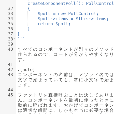
createComponentPoll(): PollControl
32
{
33
$poll = new PollControl;
34
$poll->items = $this->items;
35
return $poll;
36
}
37
}
38
```
39
40
す
べ
て
の
コ
ン
ポ
ー
ネ
ン
ト
が
別
々
の
メ
ソ
ッ
ド
作
ら
れ
る
の
で
、
コ
ー
ド
が
分
か
り
や
す
く
な
り
す
。
41
42
.[note]
43
コ
ン
ポ
ー
ネ
ン
ト
の
名
前
は
、
メ
ソ
ッ
ド
名
で
は
文
字
で
始
ま
っ
て
い
て
も
、
常
に
小
文
字
で
始
ま
ま
す
。
44
45
フ
ァ
ク
ト
リ
を
直
接
呼
ぶ
こ
と
は
決
し
て
あ
り
ま
ん
。
コ
ン
ポ
ー
ネ
ン
ト
を
最
初
に
使
っ
た
と
き
に
動
的
に
呼
ば
れ
ま
す
。
お
か
げ
で
コ
ン
ポ
ー
ネ
ン
は
適
切
な
瞬
間
に
、
し
か
も
本
当
に
必
要
な
場
合