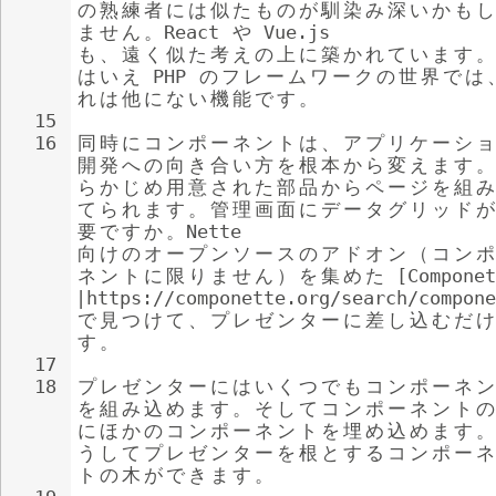
の
熟
練
者
に
は
似
た
も
の
が
馴
染
み
深
い
か
も
し
ま
せ
ん
。
React 
や
 Vue.js 
も
、
遠
く
似
た
考
え
の
上
に
築
か
れ
て
い
ま
す
。
は
い
え
 PHP 
の
フ
レ
ー
ム
ワ
ー
ク
の
世
界
で
は
れ
は
他
に
な
い
機
能
で
す
。
15
16
同
時
に
コ
ン
ポ
ー
ネ
ン
ト
は
、
ア
プ
リ
ケ
ー
シ
ョ
開
発
へ
の
向
き
合
い
方
を
根
本
か
ら
変
え
ま
す
。
ら
か
じ
め
用
意
さ
れ
た
部
品
か
ら
ペ
ー
ジ
を
組
み
て
ら
れ
ま
す
。
管
理
画
面
に
デ
ー
タ
グ
リ
ッ
ド
が
要
で
す
か
。
Nette 
向
け
の
オ
ー
プ
ン
ソ
ー
ス
の
ア
ド
オ
ン
（
コ
ン
ポ
ネ
ン
ト
に
限
り
ま
せ
ん
）
を
集
め
た
 [Componet
|https://componette.org/search/compone
で
見
つ
け
て
、
プ
レ
ゼ
ン
タ
ー
に
差
し
込
む
だ
け
す
。
17
18
プ
レ
ゼ
ン
タ
ー
に
は
い
く
つ
で
も
コ
ン
ポ
ー
ネ
ン
を
組
み
込
め
ま
す
。
そ
し
て
コ
ン
ポ
ー
ネ
ン
ト
の
に
ほ
か
の
コ
ン
ポ
ー
ネ
ン
ト
を
埋
め
込
め
ま
す
。
う
し
て
プ
レ
ゼ
ン
タ
ー
を
根
と
す
る
コ
ン
ポ
ー
ネ
ト
の
木
が
で
き
ま
す
。