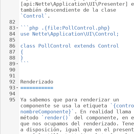
[api:Nette\Application\UI\Presenter] e
también descendiente de la clase 
`Control`
.
82
83
```php .{file:PollControl.php}
84
use Nette\Application\UI\Control;
85
86
class PollControl extends Control
87
{
88
}
89
```
90
91
92
Renderizado
93
===========
94
95
Ya sabemos que para renderizar un 
componente se usa la etiqueta 
`{contro
nombreComponente}`
. En realidad llama 
método 
`render()`
 del componente, en e
que nos ocupamos del renderizado. Tene
a disposición, igual que en el present