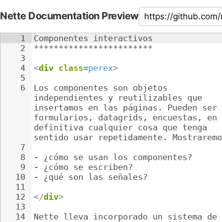
Nette Documentation Preview
1
Componentes interactivos
2
************************
3
4
<
div
class
=
perex
>
5
6
Los componentes son objetos 
independientes y reutilizables que 
insertamos en las páginas. Pueden ser 
formularios, datagrids, encuestas, en 
definitiva cualquier cosa que tenga 
sentido usar repetidamente. Mostraremo
7
8
- 
¿cómo se usan los componentes?
9
- 
¿cómo se escriben?
10
- 
¿qué son las señales?
11
12
</
div
>
13
14
Nette lleva incorporado un sistema de 