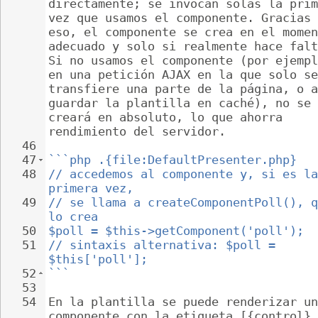
directamente; se invocan solas la prim
vez que usamos el componente. Gracias 
eso, el componente se crea en el momen
adecuado y solo si realmente hace falt
Si no usamos el componente (por ejempl
en una petición AJAX en la que solo se
transfiere una parte de la página, o a
guardar la plantilla en caché), no se 
creará en absoluto, lo que ahorra 
rendimiento del servidor.
46
47
```php .{file:DefaultPresenter.php}
48
// accedemos al componente y, si es la
primera vez,
49
// se llama a createComponentPoll(), q
lo crea
50
$poll = $this->getComponent('poll');
51
// sintaxis alternativa: $poll = 
$this['poll'];
52
```
53
54
En la plantilla se puede renderizar un
componente con la etiqueta [{control} 