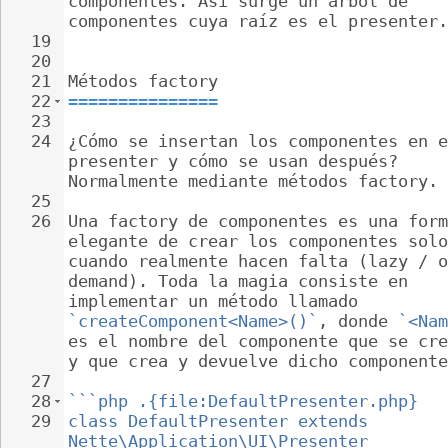
componentes. Así surge un árbol de 
componentes cuya raíz es el presenter.
19
20
21
Métodos factory
22
===============
23
24
¿Cómo se insertan los componentes en e
presenter y cómo se usan después? 
Normalmente mediante métodos factory.
25
26
Una factory de componentes es una form
elegante de crear los componentes solo
cuando realmente hacen falta (lazy / o
demand). Toda la magia consiste en 
implementar un método llamado 
`createComponent<Name>()`
, donde 
`<Nam
es el nombre del componente que se cre
y que crea y devuelve dicho componente
27
28
```php .{file:DefaultPresenter.php}
29
class DefaultPresenter extends 
Nette\Application\UI\Presenter