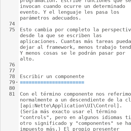
programación. Escribe funciones que se
invocan cuando ocurre un determinado 
evento. Y el lenguaje les pasa los 
parámetros adecuados.
74
75
Esto cambia por completo la perspectiv
desde la que se escriben las 
aplicaciones. Cuantas más tareas pueda
dejar al framework, menos trabajo tend
Y menos cosas se le podrán pasar por 
alto.
76
77
78
Escribir un componente
79
======================
80
81
Con el término componente nos referimo
normalmente a un descendiente de la cl
[api:Nette\Application\UI\Control]. 
(Sería más exacto usar el término 
"controls", pero en algunos idiomas ti
otro significado y "componentes" se ha
impuesto más.) El propio presenter 