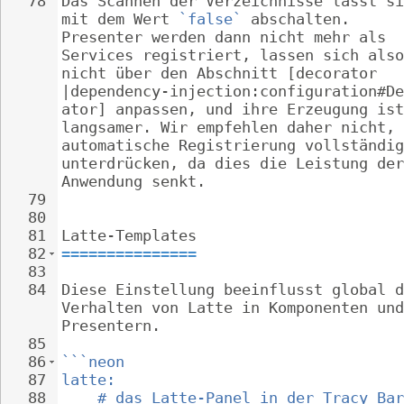
78
Das Scannen der Verzeichnisse lässt si
mit dem Wert 
`false`
 abschalten. 
Presenter werden dann nicht mehr als 
Services registriert, lassen sich also
nicht über den Abschnitt [decorator 
|dependency-injection:configuration#De
ator] anpassen, und ihre Erzeugung ist
langsamer. Wir empfehlen daher nicht, 
automatische Registrierung vollständig
unterdrücken, da dies die Leistung der
Anwendung senkt.
79
80
81
Latte-Templates
82
===============
83
84
Diese Einstellung beeinflusst global d
Verhalten von Latte in Komponenten und
Presentern.
85
86
```neon
87
latte:
88
# das Latte-Panel in der Tracy Bar