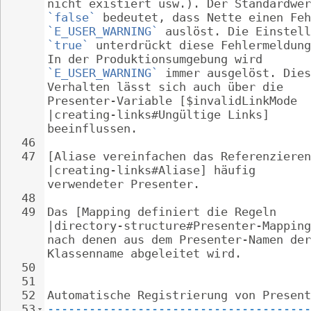
nicht existiert usw.). Der Standardwer
`false`
 bedeutet, dass Nette einen Feh
`E_USER_WARNING`
 auslöst. Die Einstell
`true`
 unterdrückt diese Fehlermeldung
In der Produktionsumgebung wird 
`E_USER_WARNING`
 immer ausgelöst. Dies
Verhalten lässt sich auch über die 
Presenter-Variable [$invalidLinkMode 
|creating-links#Ungültige Links] 
beeinflussen.
46
47
[Aliase vereinfachen das Referenzieren
|creating-links#Aliase] häufig 
verwendeter Presenter.
48
49
Das [Mapping definiert die Regeln 
|directory-structure#Presenter-Mapping
nach denen aus dem Presenter-Namen der
Klassenname abgeleitet wird.
50
51
52
Automatische Registrierung von Present
53
--------------------------------------