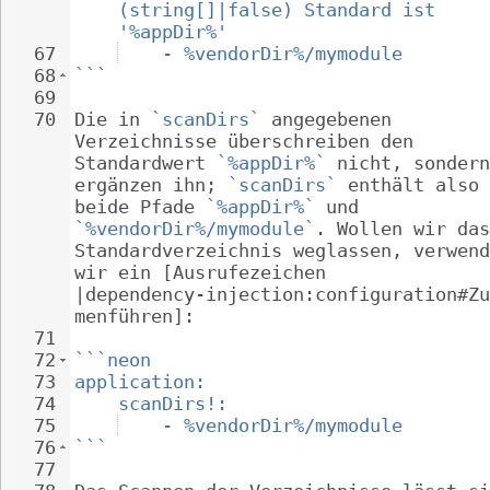
(string[]|false) Standard ist 
'%appDir%'
67
- %vendorDir%/mymodule
68
```
69
70
Die in 
`scanDirs`
 angegebenen 
Verzeichnisse überschreiben den 
Standardwert 
`%appDir%`
 nicht, sondern
ergänzen ihn; 
`scanDirs`
 enthält also 
beide Pfade 
`%appDir%`
 und 
`%vendorDir%/mymodule`
. Wollen wir das
Standardverzeichnis weglassen, verwend
wir ein [Ausrufezeichen 
|dependency-injection:configuration#Zu
menführen]:
71
72
```neon
73
application:
74
scanDirs!:
75
- %vendorDir%/mymodule
76
```
77