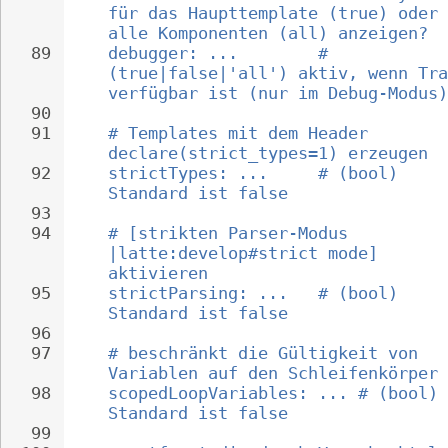
für das Haupttemplate (true) oder 
alle Komponenten (all) anzeigen?
89
debugger: ...        # 
(true|false|'all') aktiv, wenn Tra
verfügbar ist (nur im Debug-Modus)
90
91
# Templates mit dem Header 
declare(strict_types=1) erzeugen
92
strictTypes: ...     # (bool) 
Standard ist false
93
94
# [strikten Parser-Modus 
|latte:develop#strict mode] 
aktivieren
95
strictParsing: ...   # (bool) 
Standard ist false
96
97
# beschränkt die Gültigkeit von 
Variablen auf den Schleifenkörper
98
scopedLoopVariables: ... # (bool) 
Standard ist false
99