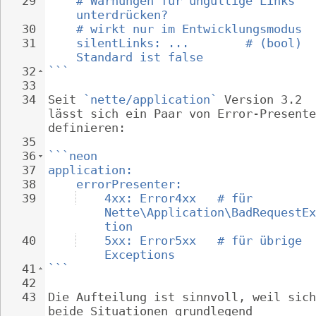
29
# Warnungen für ungültige Links 
unterdrücken?
30
# wirkt nur im Entwicklungsmodus
31
silentLinks: ...        # (bool) 
Standard ist false
32
```
33
34
Seit 
`nette/application`
 Version 3.2 
lässt sich ein Paar von Error-Presente
definieren:
35
36
```neon
37
application:
38
errorPresenter:
39
4xx: Error4xx   # für 
Nette\Application\BadRequestEx
tion
40
5xx: Error5xx   # für übrige 
Exceptions
41
```
42
43
Die Aufteilung ist sinnvoll, weil sich
beide Situationen grundlegend 