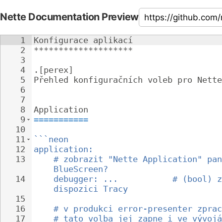
Nette Documentation Preview
1
Konfigurace aplikací
2
********************
3
4
.[perex]
5
Přehled konfiguračních voleb pro Nette
6
7
8
Application
9
===========
10
11
```neon
12
application:
13
# zobrazit "Nette Application" pan
BlueScreen?
14
debugger: ...           # (bool) z
dispozici Tracy
15
16
# v produkci error-presenter zprac
17
# tato volba jej zapne i ve vývojá