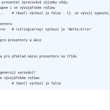
-presenter zpracovává výjimky vždy;
apne i ve vývojářském režimu
..
# (bool) výchozí je false - tj. ve vývoji vypnuto,
enteru
ror
# (string|array) výchozí je 'Nette:Error'
pro presentery a akce
a pro překlad názvu presenteru na třídu
generují varování?
e vývojářském režimu
# (bool) výchozí je false