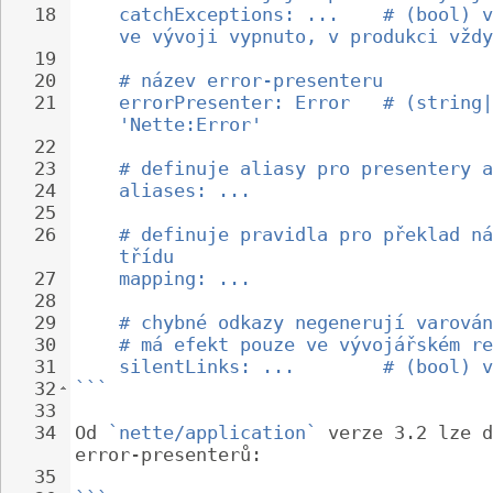
18
catchExceptions: ...    # (bool) v
ve vývoji vypnuto, v produkci vždy
19
20
# název error-presenteru
21
errorPresenter: Error   # (string|
'Nette:Error'
22
23
# definuje aliasy pro presentery a
24
aliases: ...
25
26
# definuje pravidla pro překlad ná
třídu
27
mapping: ...
28
29
# chybné odkazy negenerují varován
30
# má efekt pouze ve vývojářském re
31
silentLinks: ...        # (bool) v
32
```
33
34
Od 
`nette/application`
 verze 3.2 lze d
error-presenterů:
35