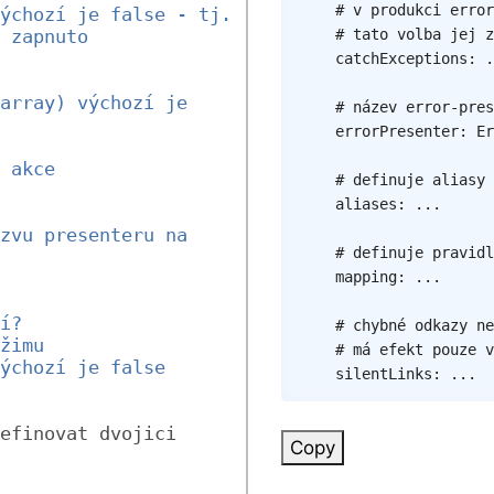
# v produkci error
ýchozí je false - tj. 
# tato volba jej z
 zapnuto
catchExceptions
:
.
array) výchozí je 
# název error-pres
errorPresenter
:
Er
 akce
# definuje aliasy 
aliases
:
...
zvu presenteru na 
# definuje pravidl
mapping
:
...
í?
# chybné odkazy ne
žimu
# má efekt pouze v
ýchozí je false
silentLinks
:
...
efinovat dvojici 
Copy