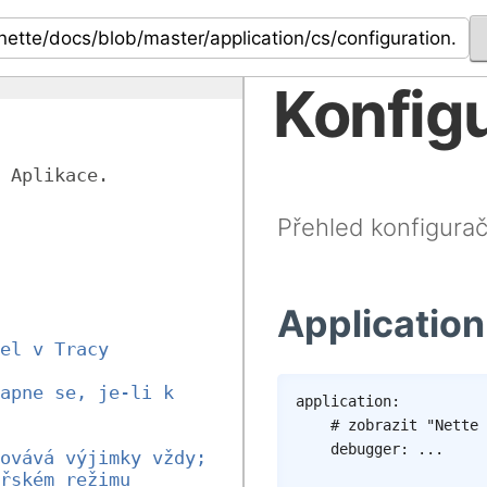
Konfigu
 Aplikace.
Přehled konfigurač
Application
el v Tracy 
apne se, je-li k 
application
:
# zobrazit "Nette 
debugger
:
...
ovává výjimky vždy;
řském režimu