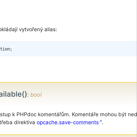
kládají vytvořený alias:
tion
;
lable()
:
bool
 přístup k PHPdoc komentářům. Komentáře mohou být ne
třeba direktiva
opcache.save-comments
.