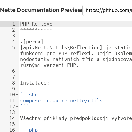
Nette Documentation Preview
1
PHP Reflexe
2
***********
3
4
.[perex]
5
[api:Nette\Utils\Reflection] je static
funkcemi pro PHP reflexi. Jejím úkolem
nedostatky nativních tříd a sjednocova
různými verzemi PHP.
6
7
8
Instalace:
9
10
```shell
11
composer require nette/utils
12
```
13
14
Všechny příklady předpokládají vytvoře
15
16
```php