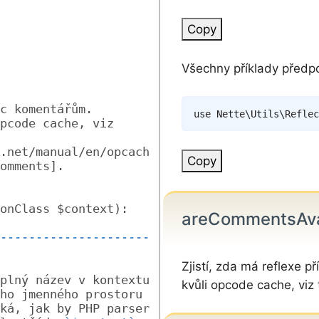
Copy
Všechny příklady předpo
c komentářům. 
use
Nette
\
Utils
\
Reflec
pcode cache, viz 
.net/manual/en/opcach
Copy
omments].
onClass $context): 
areCommentsAvai
---------------------
Zjistí, zda má reflexe
plný název v kontextu 
kvůli opcode cache, viz 
ho jmenného prostoru 
ká, jak by PHP parser 