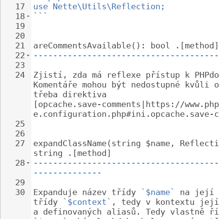
17
use Nette\Utils\Reflection;
18
```
19
20
21
areCommentsAvailable(): bool .[method]
22
--------------------------------------
23
24
Zjistí, zda má reflexe přístup k PHPdo
Komentáře mohou být nedostupné kvůli o
třeba direktiva 
[opcache.save-comments|https://www.php
e.configuration.php#ini.opcache.save-c
25
26
27
expandClassName(string $name, Reflecti
string .[method]
28
--------------------------------------
--------------
29
30
Expanduje název třídy 
`$name`
 na její 
třídy 
`$context`
, tedy v kontextu její
a definovaných aliasů. Tedy vlastně ří