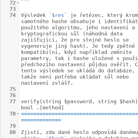
72
```
73
74
Výsledek 
`$res`
 je řetězec, který krom
samotného hashe obsahuje i identifikát
použitého algoritmu, jeho nastavení a 
kryptografickou sůl (náhodná data 
zajišťující, že pro stejné heslo se 
vygeneruje jiný hash). Je tedy zpětně 
kompatibilní, když například změníte 
parametry, tak i hashe uložené s použi
předchozího nastavení půjdou ověřit. C
tento výsledek se ukládá do databáze, 
takže není potřeba ukládat sůl nebo 
nastavení zvlášť.
75
76
77
verify(string $password, string $hash)
bool .[method]
78
======================================
=============
79
80
Zjistí, zda dané heslo odpovídá danému