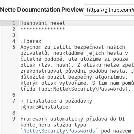
Nette Documentation Preview
1
Hashování hesel
2
***************
3
4
.[perex]
5
Abychom zajistili bezpečnost našich 
uživatelů, neukládáme jejich hesla v 
čitelné podobě, ale uložíme si pouze 
otisk (tzv. hash). Z otisku nelze zpět
zrekonstruovat původní podobu hesla. J
důležité použít bezpečný algoritmus, 
kterým otisk vytvoříme. S tím nám pomů
třída [api:Nette\Security\Passwords].
6
7
→ [Instalace a požadavky 
|@home#Instalace]
8
9
Framework automaticky přidává do DI 
kontejneru službu typu 
`Nette\Security\Passwords`
 pod názvem 