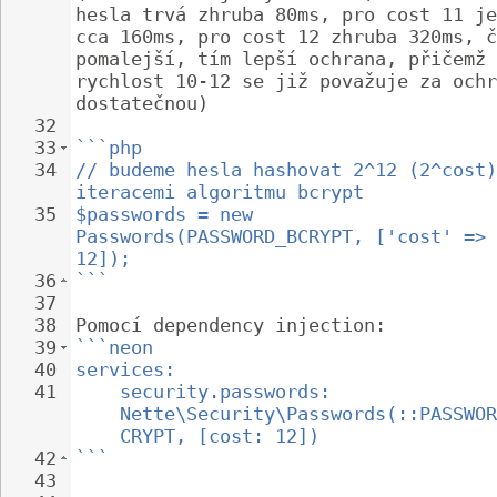
hesla trvá zhruba 80ms, pro cost 11 je
cca 160ms, pro cost 12 zhruba 320ms, č
pomalejší, tím lepší ochrana, přičemž 
rychlost 10-12 se již považuje za ochr
dostatečnou)
32
33
```php
34
// budeme hesla hashovat 2^12 (2^cost)
iteracemi algoritmu bcrypt
35
$passwords = new 
Passwords(PASSWORD_BCRYPT, ['cost' => 
12]);
36
```
37
38
Pomocí dependency injection:
39
```neon
40
services:
41
security.passwords: 
Nette\Security\Passwords(::PASSWOR
CRYPT, [cost: 12])
42
```
43