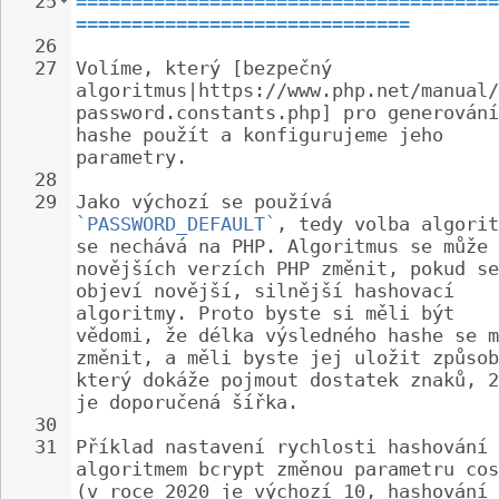
25
======================================
==============================
26
27
Volíme, který [bezpečný 
algoritmus|https://www.php.net/manual/
password.constants.php] pro generování
hashe použít a konfigurujeme jeho 
parametry.
28
29
Jako výchozí se používá 
`PASSWORD_DEFAULT`
, tedy volba algorit
se nechává na PHP. Algoritmus se může 
novějších verzích PHP změnit, pokud se
objeví novější, silnější hashovací 
algoritmy. Proto byste si měli být 
vědomi, že délka výsledného hashe se m
změnit, a měli byste jej uložit způsob
který dokáže pojmout dostatek znaků, 2
je doporučená šířka.
30
31
Příklad nastavení rychlosti hashování 
algoritmem bcrypt změnou parametru cos
(v roce 2020 je výchozí 10, hashování 