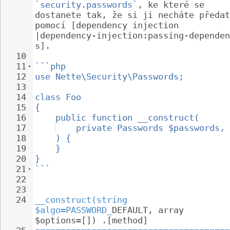
`security.passwords`
, ke které se 
dostanete tak, že si ji necháte předat
pomocí [dependency injection 
|dependency-injection:passing-dependen
s].
10
11
```php
12
use Nette\Security\Passwords;
13
14
class Foo
15
{
16
public function __construct(
17
private Passwords $passwords,
18
) {
19
}
20
}
21
```
22
23
24
__construct(string 
$algo=PASSWORD_
DEFAULT, array 
$options=[]) .[method]