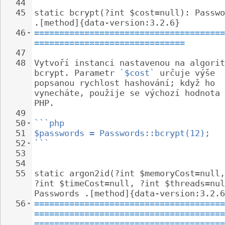
44
45
static bcrypt(?int $cost=null): Passwo
.[method]{data-version:3.2.6}
46
======================================
==============================
47
48
Vytvoří instanci nastavenou na algorit
bcrypt. Parametr 
`$cost`
 určuje výše 
popsanou rychlost hashování; když ho 
vynecháte, použije se výchozí hodnota 
PHP.
49
50
```php
51
$passwords = Passwords::bcrypt(12);
52
```
53
54
55
static argon2id(?int $memoryCost=null,
?int $timeCost=null, ?int $threads=nul
Passwords .[method]{data-version:3.2.6
56
======================================
======================================
======================================