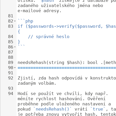
otisku. 
`$hash`
 získejte z databáze po
zadaného uživatelského jména nebo 
e-mailové adresy.
81
82
```php
83
if ($passwords->verify($password, $has
{
84
// správné heslo
85
}
86
```
87
88
89
needsRehash(string $hash): bool .[meth
90
======================================
91
92
Zjistí, zda hash odpovídá v konstrukto
zadaným volbám.
93
94
Hodí se použít ve chvíli, kdy např. 
měníte rychlost hashování. Ověření 
proběhne podle uloženého nastavení a 
pokud 
`needsRehash()`
 vrátí 
`true`
, ta
je potřeba znovu vytvořit hash, tentok