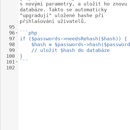
s novými parametry, a uložit ho znovu 
databáze. Takto se automaticky 
"upgradují" uložené hashe při 
přihlašování uživatelů.
95
96
```php
97
if ($passwords->needsRehash($hash)) {
98
$hash = $passwords->hash($password
99
// uložit $hash do databáze
100
}
101
```
102