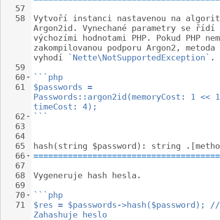
57
58
Vytvoří instanci nastavenou na algorit
Argon2id. Vynechané parametry se řídí 
výchozími hodnotami PHP. Pokud PHP nem
zakompilovanou podporu Argon2, metoda 
vyhodí 
`Nette\NotSupportedException`
.
59
60
```php
61
$passwords = 
Passwords::argon2id(memoryCost: 1 << 1
timeCost: 4);
62
```
63
64
65
hash(string $password): string .[metho
66
======================================
67
68
Vygeneruje hash hesla.
69
70
```php
71
$res = $passwords->hash($password); //
Zahashuje heslo