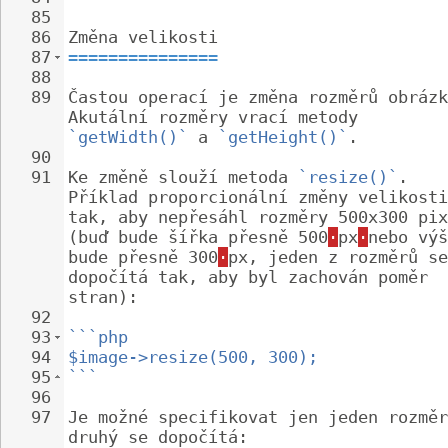
85
86
Změna velikosti
87
===============
88
89
Častou operací je změna rozměrů obrázk
Akutální rozměry vrací metody 
`getWidth()`
 a 
`getHeight()`
.
90
91
Ke změně slouží metoda 
`resize()`
. 
Příklad proporcionální změny velikosti
tak, aby nepřesáhl rozměry 500x300 pix
(buď bude šířka přesně 500
·
px
·
nebo výš
bude přesně 300
·
px, jeden z rozměrů se
dopočítá tak, aby byl zachován poměr 
stran):
92
93
```php
94
$image->resize(500, 300);
95
```
96
97
Je možné specifikovat jen jeden rozměr
druhý se dopočítá: