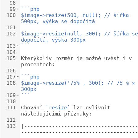
98
99
```php
100
$image->resize(500, null); // šířka 
500px, výška se dopočítá
101
102
$image->resize(null, 300); // šířka se
dopočítá, výška 300px
103
```
104
105
Kterýkoliv rozměr je možné uvést i v 
procentech:
106
107
```php
108
$image->resize('75%', 300); // 75 % × 
300px
109
```
110
111
Chování 
`resize`
 lze ovlivnit 
následujícími příznaky:
112
113
|-------------------------------------
--------------------------------------