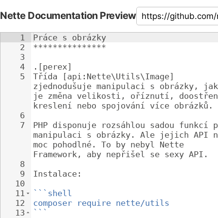
Nette Documentation Preview
1
Práce s obrázky
2
***************
3
4
.[perex]
5
Třída [api:Nette\Utils\Image] 
zjednodušuje manipulaci s obrázky, jak
je změna velikosti, oříznutí, doostřen
kreslení nebo spojování více obrázků.
6
7
PHP disponuje rozsáhlou sadou funkcí p
manipulaci s obrázky. Ale jejich API n
moc pohodlné. To by nebyl Nette 
Framework, aby nepřišel se sexy API.
8
9
Instalace:
10
11
```shell
12
composer require nette/utils
13
```