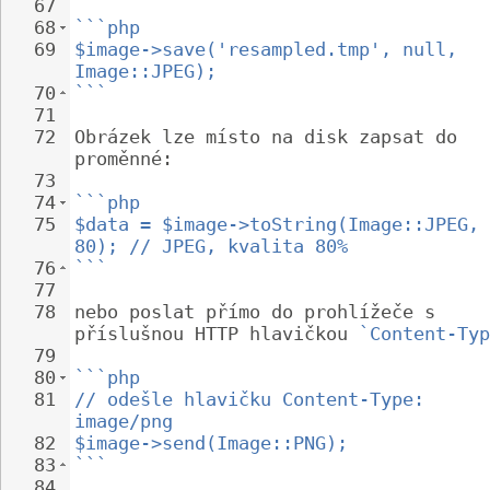
67
68
```php
69
$image->save('resampled.tmp', null, 
Image::JPEG);
70
```
71
72
Obrázek lze místo na disk zapsat do 
proměnné:
73
74
```php
75
$data = $image->toString(Image::JPEG, 
80); // JPEG, kvalita 80%
76
```
77
78
nebo poslat přímo do prohlížeče s 
příslušnou HTTP hlavičkou 
`Content-Typ
79
80
```php
81
// odešle hlavičku Content-Type: 
image/png
82
$image->send(Image::PNG);
83
```
84