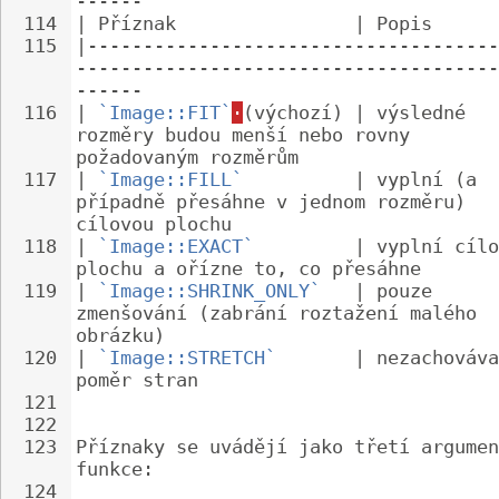
------
114
| Příznak                | Popis
115
|-------------------------------------
--------------------------------------
------
116
| 
`Image::FIT`
·
(výchozí) | výsledné 
rozměry budou menší nebo rovny 
požadovaným rozměrům
117
| 
`Image::FILL`
          | vyplní (a 
případně přesáhne v jednom rozměru) 
cílovou plochu
118
| 
`Image::EXACT`
         | vyplní cílo
plochu a ořízne to, co přesáhne
119
| 
`Image::SHRINK_ONLY`
   | pouze 
zmenšování (zabrání roztažení malého 
obrázku)
120
| 
`Image::STRETCH`
       | nezachováva
poměr stran
121
122
123
Příznaky se uvádějí jako třetí argumen
funkce:
124