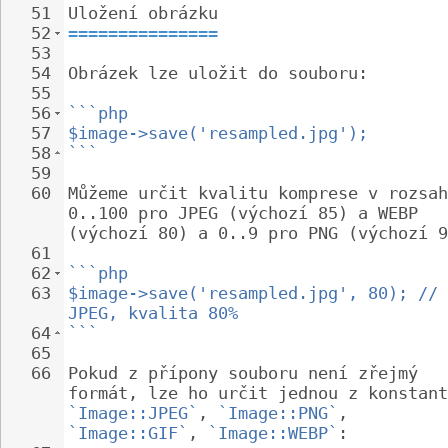
51
Uložení obrázku
52
===============
53
54
Obrázek lze uložit do souboru:
55
56
```php
57
$image->save('resampled.jpg');
58
```
59
60
Můžeme určit kvalitu komprese v rozsah
0..100 pro JPEG (výchozí 85) a WEBP 
(výchozí 80) a 0..9 pro PNG (výchozí 9
61
62
```php
63
$image->save('resampled.jpg', 80); // 
JPEG, kvalita 80%
64
```
65
66
Pokud z přípony souboru není zřejmý 
formát, lze ho určit jednou z konstant
`Image::JPEG`
, 
`Image::PNG`
, 
`Image::GIF`
, 
`Image::WEBP`
: