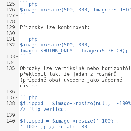
125
```php
126
$image->resize(500, 300, Image::STRETC
127
```
128
129
Příznaky lze kombinovat:
130
131
```php
132
$image->resize(500, 300, 
Image::SHRINK_ONLY | Image::STRETCH);
133
```
134
135
Obrázky lze vertikálně nebo horizontál
překlopit tak, že jeden z rozměrů 
(případně oba) uvedeme jako záporné 
číslo:
136
137
```php
138
$flipped = $image->resize(null, '-100%
// flip vertical
139
140
$flipped = $image->resize('-100%', 
'-100%'); // rotate 180°