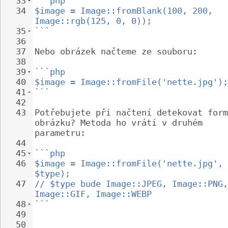
33
```php
34
$image = Image::fromBlank(100, 200, 
Image::rgb(125, 0, 0));
35
```
36
37
Nebo obrázek načteme ze souboru:
38
39
```php
40
$image = Image::fromFile('nette.jpg');
41
```
42
43
Potřebujete při načtení detekovat form
obrázku? Metoda ho vrátí v druhém 
parametru:
44
45
```php
46
$image = Image::fromFile('nette.jpg', 
$type);
47
// $type bude Image::JPEG, Image::PNG,
Image::GIF, Image::WEBP
48
```
49
50