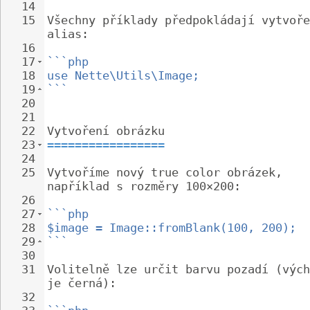
14
15
Všechny příklady předpokládají vytvoře
alias:
16
17
```php
18
use Nette\Utils\Image;
19
```
20
21
22
Vytvoření obrázku
23
=================
24
25
Vytvoříme nový true color obrázek, 
například s rozměry 100×200:
26
27
```php
28
$image = Image::fromBlank(100, 200);
29
```
30
31
Volitelně lze určit barvu pozadí (vých
je černá):
32