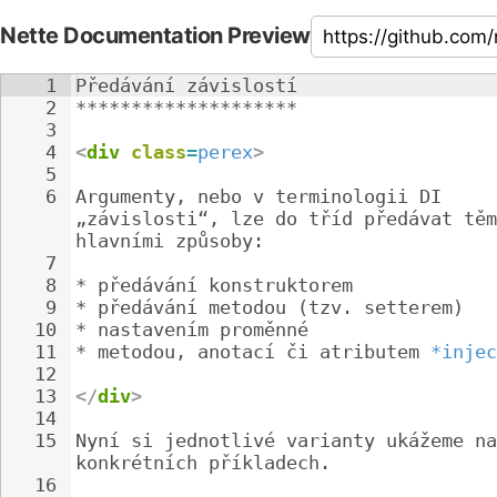
Nette Documentation Preview
1
Předávání závislostí
2
********************
3
4
<
div
class
=
perex
>
5
6
Argumenty, nebo v terminologii DI 
„závislosti“, lze do tříd předávat těm
hlavními způsoby:
7
8
* 
předávání konstruktorem
9
* 
předávání metodou (tzv. setterem)
10
* 
nastavením proměnné
11
* 
metodou, anotací či atributem 
*injec
12
13
</
div
>
14
15
Nyní si jednotlivé varianty ukážeme na
konkrétních příkladech.
16