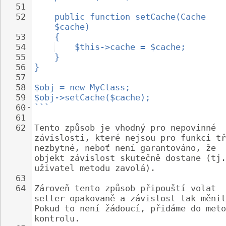
51
52
public function setCache(Cache 
$cache)
53
{
54
$this->cache = $cache;
55
}
56
}
57
58
$obj = new MyClass;
59
$obj->setCache($cache);
60
```
61
62
Tento způsob je vhodný pro nepovinné 
závislosti, které nejsou pro funkci tř
nezbytné, neboť není garantováno, že 
objekt závislost skutečně dostane (tj.
uživatel metodu zavolá).
63
64
Zároveň tento způsob připouští volat 
setter opakovaně a závislost tak měnit
Pokud to není žádoucí, přidáme do meto
kontrolu.