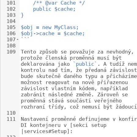
101
/** @var Cache */
102
public $cache;
103
}
104
105
$obj = new MyClass;
106
$obj->cache = $cache;
107
```
108
109
Tento způsob se považuje za nevhodný, 
protože členská proměnná musí být 
deklarována jako 
`public`
. A tudíž nem
kontrolu nad tím, že předaná závislost
bude skutečně daného typu a přicházíme
možnost reagovat na nově přiřazenou 
závislost vlastním kódem, například 
zabránit následné změně. Zároveň se 
proměnná stává součástí veřejného 
rozhraní třídy, což nemusí být žádoucí
110
111
Nastavení proměnné definujeme v konfir
DI kontejneru v [sekci setup 
|services#Setup]: