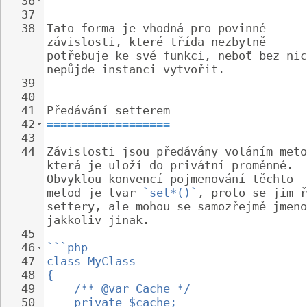
36
```
37
38
Tato forma je vhodná pro povinné 
závislosti, které třída nezbytně 
potřebuje ke své funkci, neboť bez nic
nepůjde instanci vytvořit.
39
40
41
Předávání setterem
42
==================
43
44
Závislosti jsou předávány voláním meto
která je uloží do privátní proměnné. 
Obvyklou konvencí pojmenování těchto 
metod je tvar 
`set*()`
, proto se jim ř
settery, ale mohou se samozřejmě jmeno
jakkoliv jinak.
45
46
```php
47
class MyClass
48
{
49
/** @var Cache */
50
private $cache;