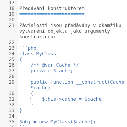
17
18
Předávání konstruktorem
19
=======================
20
21
Závislosti jsou předávány v okamžiku 
vytváření objektu jako argumenty 
konstruktoru:
22
23
```php
24
class MyClass
25
{
26
/** @var Cache */
27
private $cache;
28
29
public function __construct(Cache 
$cache)
30
{
31
$this->cache = $cache;
32
}
33
}
34
35
$obj = new MyClass($cache);