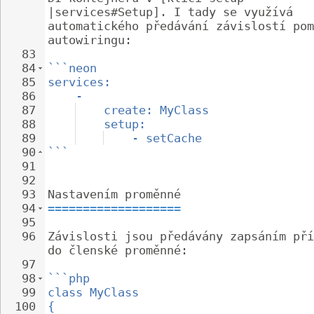
|services#Setup]. I tady se využívá 
automatického předávání závislostí pom
autowiringu:
83
84
```neon
85
services:
86
-
87
create: MyClass
88
setup:
89
- setCache
90
```
91
92
93
Nastavením proměnné
94
===================
95
96
Závislosti jsou předávány zapsáním pří
do členské proměnné:
97
98
```php
99
class MyClass
100
{