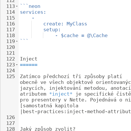
112
113
```neon
114
services:
115
-
116
create: MyClass
117
setup:
118
- $cache = @\Cache
119
```
120
121
122
Inject
123
======
124
125
Zatímco předchozí tři způsoby platí 
obecně ve všech objektově orientovanýc
jazycích, injektování metodou, anotací
atributem 
*inject*
 je specifické čistě
pro presentery v Nette. Pojednává o ni
[samostatná kapitola 
|best-practices:inject-method-attribut
126
127
128
Jaký způsob zvolit?