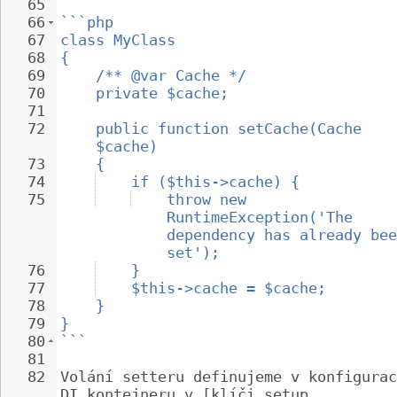
65
66
```php
67
class MyClass
68
{
69
/** @var Cache */
70
private $cache;
71
72
public function setCache(Cache 
$cache)
73
{
74
if ($this->cache) {
75
throw new 
RuntimeException('The 
dependency has already bee
set');
76
}
77
$this->cache = $cache;
78
}
79
}
80
```
81
82
Volání setteru definujeme v konfigurac
DI kontejneru v [klíči setup 