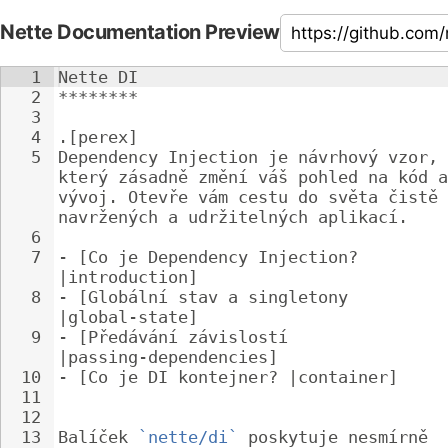
Nette Documentation Preview
1
Nette DI
2
********
3
4
.[perex]
5
Dependency Injection je návrhový vzor, 
který zásadně změní váš pohled na kód a
vývoj. Otevře vám cestu do světa čistě 
navržených a udržitelných aplikací.
6
7
- 
[Co je Dependency Injection? 
|introduction]
8
- 
[Globální stav a singletony 
|global-state]
9
- 
[Předávání závislostí 
|passing-dependencies]
10
- 
[Co je DI kontejner? |container]
11
12
13
Balíček 
`nette/di`
 poskytuje nesmírně 