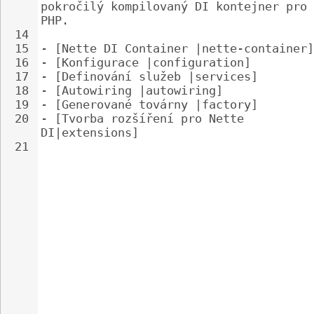
pokročilý kompilovaný DI kontejner pro 
PHP.
14
15
- 
[Nette DI Container |nette-container]
16
- 
[Konfigurace |configuration]
17
- 
[Definování služeb |services]
18
- 
[Autowiring |autowiring]
19
- 
[Generované továrny |factory]
20
- 
[Tvorba rozšíření pro Nette 
DI|extensions]
21