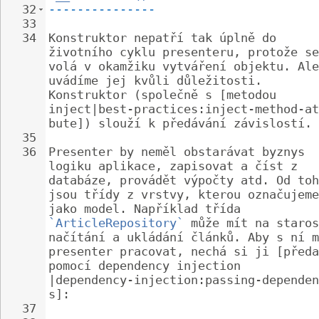
32
---------------
33
34
Konstruktor nepatří tak úplně do 
životního cyklu presenteru, protože se
volá v okamžiku vytváření objektu. Ale
uvádíme jej kvůli důležitosti. 
Konstruktor (společně s [metodou 
inject|best-practices:inject-method-at
bute]) slouží k předávání závislostí.
35
36
Presenter by neměl obstarávat byznys 
logiku aplikace, zapisovat a číst z 
databáze, provádět výpočty atd. Od toh
jsou třídy z vrstvy, kterou označujeme
jako model. Například třída 
`ArticleRepository`
 může mít na staros
načítání a ukládání článků. Aby s ní m
presenter pracovat, nechá si ji [předa
pomocí dependency injection 
|dependency-injection:passing-dependen
s]:
37