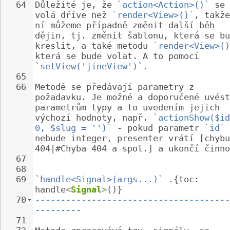
64
Důležité je, že 
`action<Action>()`
 se 
volá dříve než 
`render<View>()`
, takže
ní můžeme případně změnit další běh 
dějin, tj. změnit šablonu, která se bu
kreslit, a také metodu 
`render<View>()
která se bude volat. A to pomocí 
`setView('jineView')`
.
65
66
Metodě se předávají parametry z 
požadavku. Je možné a doporučené uvést
parametrům typy a to uvedením jejich 
výchozí hodnoty, např. 
`actionShow($id
0, $slug = '')`
 - pokud parametr 
`id`
nebude integer, presenter vrátí [chybu
404|#Chyba 404 a spol.] a ukončí činno
67
68
69
`handle<Signal>(args...)`
 .{toc: 
handle
<
Signal
>
()}
70
--------------------------------------
---------
71