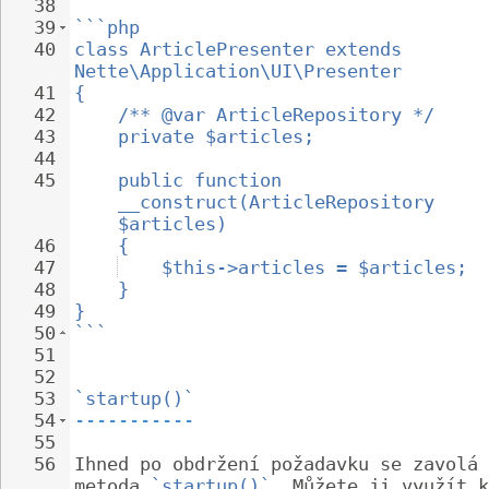
38
39
```php
40
class ArticlePresenter extends 
Nette\Application\UI\Presenter
41
{
42
/** @var ArticleRepository */
43
private $articles;
44
45
public function 
__construct(ArticleRepository 
$articles)
46
{
47
$this->articles = $articles;
48
}
49
}
50
```
51
52
53
`startup()`
54
-----------
55
56
Ihned po obdržení požadavku se zavolá 
metoda 
`startup()`
. Můžete ji využít k