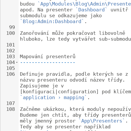
budou 
`App\Modules\Blog\Admin\Presente
apod. Na presenter 
`Dashboard`
 uvnitř 
submodulu se odkazujeme jako 
`Blog:Admin:Dashboard`
.
99
100
Zanořování může pokračovat libovolně 
hluboko, lze tedy vytvářet sub-submodu
101
102
103
Mapování presenterů
104
-------------------
105
106
Definuje pravidla, podle kterých se z 
názvu presenteru odvodí název třídy. 
Zapisujeme je v 
[konfiguraci|configuration] pod klíčem
`application › mapping`
.
107
108
Začněme ukázkou, která moduly nepoužív
Budeme jen chtít, aby třídy presenterů
měly jmenný prostor 
`App\Presenters`
. 
Tedy aby se presenter například 