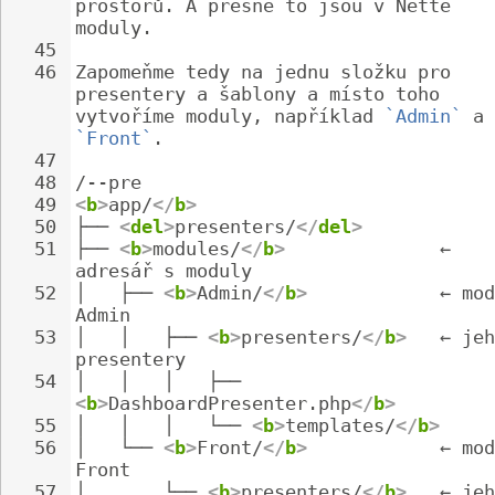
prostorů. A přesně to jsou v Nette 
moduly.
45
46
Zapomeňme tedy na jednu složku pro 
presentery a šablony a místo toho 
vytvoříme moduly, například 
`Admin`
 a 
`Front`
.
47
48
/--pre
49
<
b
>
app/
</
b
>
50
├── 
<
del
>
presenters/
</
del
>
51
├── 
<
b
>
modules/
</
b
>
              ← 
adresář s moduly
52
│   ├── 
<
b
>
Admin/
</
b
>
            ← mod
Admin
53
│   │   ├── 
<
b
>
presenters/
</
b
>
   ← jeh
presentery
54
│   │   │   ├── 
<
b
>
DashboardPresenter.php
</
b
>
55
│   │   │   └── 
<
b
>
templates/
</
b
>
56
│   └── 
<
b
>
Front/
</
b
>
            ← mod
Front
57
│       └── 
<
b
>
presenters/
</
b
>
   ← jeh