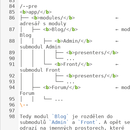
83
84
/--pre
85
<
b
>
app/
</
b
>
86
├── 
<
b
>
modules/
</
b
>
              ← 
adresář s moduly
87
│   ├── 
<
b
>
Blog/
</
b
>
             ← mod
Blog
88
│   │   ├── 
<
b
>
Admin/
</
b
>
        ← 
submodul Admin
89
│   │   │   ├── 
<
b
>
presenters/
</
b
>
90
│   │   │   └── ...
91
│   │   └── 
<
b
>
Front/
</
b
>
        ← 
submodul Front
92
│   │       ├── 
<
b
>
presenters/
</
b
>
93
│   │       └── ...
94
│   ├── 
<
b
>
Forum/
</
b
>
            ← mod
Forum
95
│   │   └── ...
96
\-
-
97
98
Tedy modul 
`Blog`
 je rozdělen do 
submodulů 
`Admin`
 a 
`Front`
. A opět se
odrazí na jmenných prostorech, které 