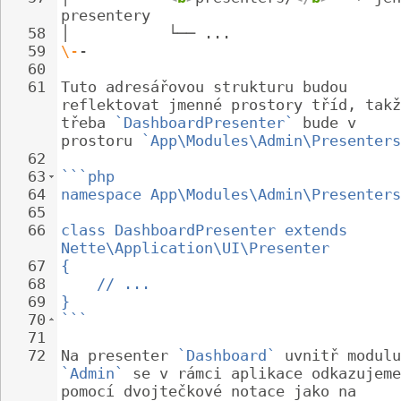
presentery
58
│           └── ...
59
\-
-
60
61
Tuto adresářovou strukturu budou 
reflektovat jmenné prostory tříd, takž
třeba 
`DashboardPresenter`
 bude v 
prostoru 
`App\Modules\Admin\Presenters
62
63
```php
64
namespace App\Modules\Admin\Presenters
65
66
class DashboardPresenter extends 
Nette\Application\UI\Presenter
67
{
68
// ...
69
}
70
```
71
72
Na presenter 
`Dashboard`
 uvnitř modulu
`Admin`
 se v rámci aplikace odkazujeme
pomocí dvojtečkové notace jako na 