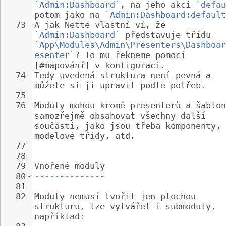
`Admin:Dashboard`
, na jeho akci 
`defau
potom jako na 
`Admin:Dashboard:default
73
A jak Nette vlastní ví, že 
`Admin:Dashboard`
 představuje třídu 
`App\Modules\Admin\Presenters\Dashboar
esenter`
? To mu řekneme pomocí 
[#mapování] v konfiguraci.
74
Tedy uvedená struktura není pevná a 
můžete si ji upravit podle potřeb.
75
76
Moduly mohou kromě presenterů a šablon
samozřejmě obsahovat všechny další 
součásti, jako jsou třeba komponenty, 
modelové třídy, atd.
77
78
79
Vnořené moduly
80
--------------
81
82
Moduly nemusí tvořit jen plochou 
strukturu, lze vytvářet i submoduly, 
například: