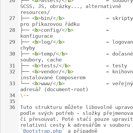
26
├── 
<
b
>
assets/
</
b
>
           ← soubory
SCSS, JS, obrázky..., alternativně 
resources/
27
├── 
<
b
>
bin/
</
b
>
              ← skripty
pro příkazovou řádku
28
├── 
<
b
>
config/
</
b
>
           ← 
konfigurace
29
├── 
<
b
>
log/
</
b
>
              ← logovan
chyby
30
├── 
<
b
>
temp/
</
b
>
             ← dočasné
soubory, cache
31
├── 
<
b
>
tests/
</
b
>
            ← testy
32
├── 
<
b
>
vendor/
</
b
>
           ← knihovn
instalované Composerem
33
└── 
<
b
>
www/
</
b
>
              ← veřejný
adresář (document-root)
34
\-
-
35
36
Tuto strukturu můžete libovolně upravo
podle svých potřeb - složky přejmenova
či přesouvat. Poté stačí pouze upravit
relativní cesty k adresářům v souboru 
`Bootstrap.php`
 a případně 