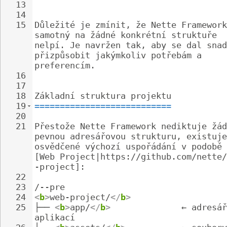
13
14
15
Důležité je zmínit, že Nette Framework
samotný na žádné konkrétní struktuře 
nelpí. Je navržen tak, aby se dal snad
přizpůsobit jakýmkoliv potřebám a 
preferencím.
16
17
18
Základní struktura projektu
19
===========================
20
21
Přestože Nette Framework nediktuje žád
pevnou adresářovou strukturu, existuje
osvědčené výchozí uspořádání v podobě 
[Web Project|https://github.com/nette/
-project]:
22
23
/--pre
24
<
b
>
web-project/
</
b
>
25
├── 
<
b
>
app/
</
b
>
              ← adresář
aplikací