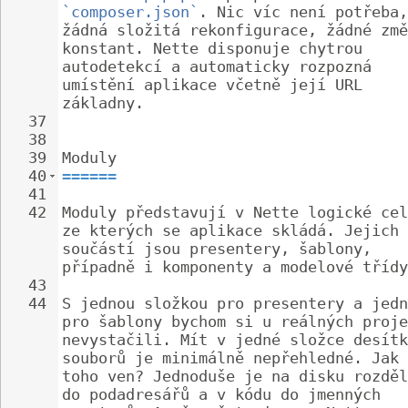
`composer.json`
. Nic víc není potřeba,
žádná složitá rekonfigurace, žádné změ
konstant. Nette disponuje chytrou 
autodetekcí a automaticky rozpozná 
umístění aplikace včetně její URL 
základny.
37
38
39
Moduly
40
======
41
42
Moduly představují v Nette logické cel
ze kterých se aplikace skládá. Jejich 
součástí jsou presentery, šablony, 
případně i komponenty a modelové třídy
43
44
S jednou složkou pro presentery a jedn
pro šablony bychom si u reálných proje
nevystačili. Mít v jedné složce desítk
souborů je minimálně nepřehledné. Jak 
toho ven? Jednoduše je na disku rozděl
do podadresářů a v kódu do jmenných 