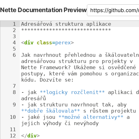
Nette Documentation Preview
1
Adresářová struktura aplikace
2
*****************************
3
4
<
div
class
=
perex
>
5
6
Jak navrhnout přehlednou a škálovateln
adresářovou strukturu pro projekty v 
Nette Framework? Ukážeme si osvědčené 
postupy, které vám pomohou s organizac
kódu. Dozvíte se:
7
8
- 
jak 
**logicky rozčlenit**
 aplikaci d
adresářů
9
- 
jak strukturu navrhnout tak, aby 
**dobře škálovala**
 s růstem projektu
10
- 
jaké jsou 
**možné alternativy**
 a 
jejich výhody či nevýhody
11
12
</
div
>